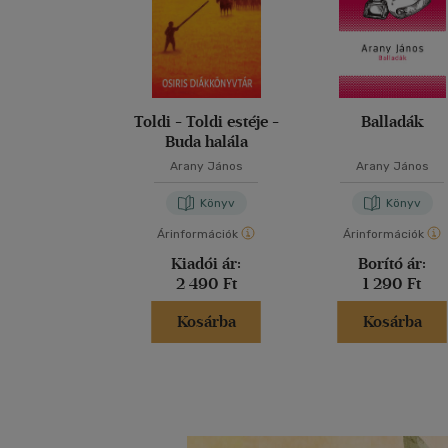
Toldi - Toldi estéje -
Balladák
Buda halála
Arany János
Arany János
Könyv
Könyv
Árinformációk
Árinformációk
Kiadói ár:
Borító ár:
2 490 Ft
1 290 Ft
Kosárba
Kosárba