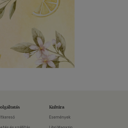
olgáltatás
Kultúra
ltkereső
Események
zetés és szállítás
Libri Magazin