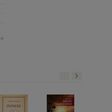
Hátra
Előre