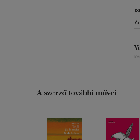
IS
Á
V
Ké
A szerző további művei