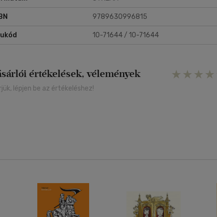
BN
9789630996815
rukód
10-71644 / 10-71644
ásárlói értékelések, vélemények
rjük, lépjen be az értékeléshez!