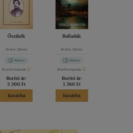
Őszikék
Balladák
Toldi - Toldi 
Buda hal
Arany János
Arany János
Arany Já
Könyv
Könyv
Kön
Árinformációk
Árinformációk
Árinformáci
Borító ár:
Borító ár:
Borító 
3 200 Ft
1 280 Ft
2 999 
Kosárba
Kosárba
Kosár