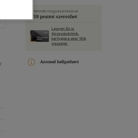
Kártya
Vallás, mitológia
m
Képeslap
A termék megvásárlásával
239 pontot szerezhet
és Természet
yv
Naptár
Legyen Ön is
k
Papír, írószer
törzsvásárlónk,
kártyájára akár 10%
ok
visszajár.
Azonnal hallgatható
y
e
l,