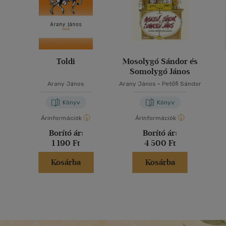
Toldi
Mosolygó Sándor és
Somolygó János
Arany János
Arany János
-
Petőfi Sándor
Könyv
Könyv
Árinformációk
Árinformációk
Borító ár:
Borító ár:
1 190 Ft
4 500 Ft
Kosárba
Kosárba