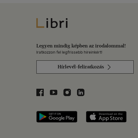
Libri
Legyen mindig képben az irodalommal!
Iratkozzon fel legfrissebb híreinkért!
Hírlevél-feliratkozás
Libri a Facebookon
Libri a Youtube-on
Libri az Instagramon
Libri a LinkedInen
Libri applikáció Szerezd m
Libri