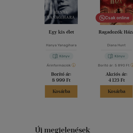
Csak online
Egy kis élet
Ragadozók Ház
Hanya Yanagihara
Diana Hunt
Könyv
Könyv
Árinformációk
Borító ár:
5 890 Ft
Borító ár:
Akciós ár:
8 999 Ft
4 123 Ft
Kosárba
Kosárba
Új megjelenések