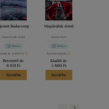
jsötét Badacsony
Megőrülök érted
Őrületbe ke
Szlavicsek Judit
Diana Hunt
Diana Hu
Könyv
Könyv
Kön
iadói ár:
6 690 Ft
Árinformációk
Árinformáci
Bevezető ár:
Kiadói ár:
Borító 
6 021 Ft
5 890 Ft
4 790 
Kosárba
Kosárba
Kosár
Hátra
Előre