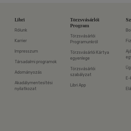
Libri
Törzsvásárlói
Sz
Program
Rólunk
Bo
Törzsvásárlói
Karrier
Fi
Programunkról
Impresszum
Aj
Törzsvásárlói Kártya
eg
egyenlege
Társadalmi programok
Üg
Törzsvásárlói
Adományozás
szabályzat
E-
Akadálymentesítési
Libri App
nyilatkozat
El
eg: Google Play
 applikáció Letölthető az App Store-ból