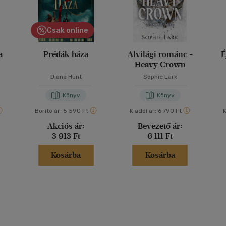
Csak online
a
Prédák háza
Alvilági románc -
É
Heavy Crown
Diana Hunt
Sophie Lark
Könyv
Könyv
Borító ár:
5 590 Ft
Kiadói ár:
6 790 Ft
K
Akciós ár:
Bevezető ár:
3 913 Ft
6 111 Ft
Kosárba
Kosárba