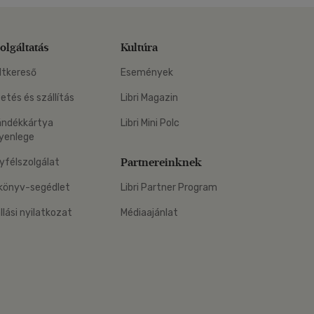
olgáltatás
Kultúra
ltkereső
Események
zetés és szállítás
Libri Magazin
ándékkártya
Libri Mini Polc
yenlege
Partnereinknek
yfélszolgálat
könyv-segédlet
Libri Partner Program
állási nyilatkozat
Médiaajánlat