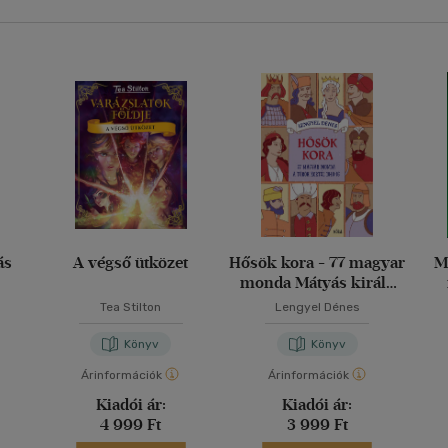
ás
A végső ütközet
Hősök kora - 77 magyar
M
monda Mátyás király
korától 1848-ig
Tea Stilton
Lengyel Dénes
Könyv
Könyv
Árinformációk
Árinformációk
Kiadói ár:
Kiadói ár:
4 999 Ft
3 999 Ft