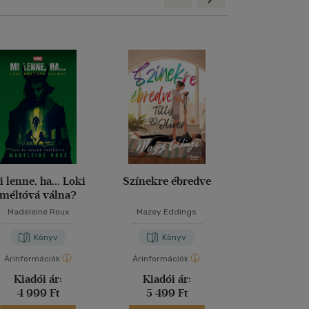
i lenne, ha... Loki
Színekre ébredve
Nightmore - 
méltóvá válna?
legvérfagyaszt
Madeleine Roux
Mazey Eddings
Vanessa Wa
Könyv
Könyv
Kön
Árinformációk
Árinformációk
Árinformáci
Kiadói ár:
Kiadói ár:
Kiadói 
4 999 Ft
5 499 Ft
3 999 