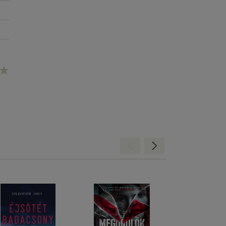
om
.
 A
Hátra
Előre