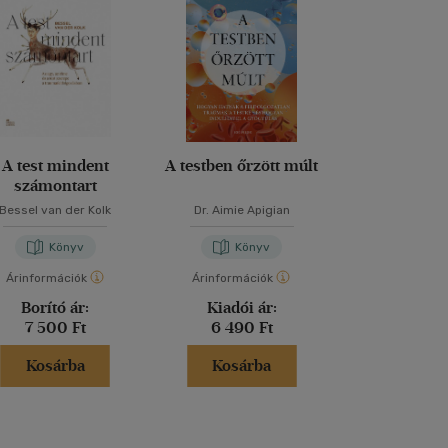
A test mindent
A testben őrzött múlt
Elmélked
számontart
Bessel van der Kolk
Dr. Aimie Apigian
Marcus Aur
Könyv
Könyv
Kön
Árinformációk
Árinformációk
Árinformáci
Borító ár:
Kiadói ár:
Borító 
7 500 Ft
6 490 Ft
2 499 
Kosárba
Kosárba
Kosár