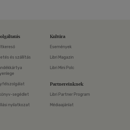
olgáltatás
Kultúra
ltkereső
Események
zetés és szállítás
Libri Magazin
ándékkártya
Libri Mini Polc
yenlege
Partnereinknek
yfélszolgálat
könyv-segédlet
Libri Partner Program
állási nyilatkozat
Médiaajánlat