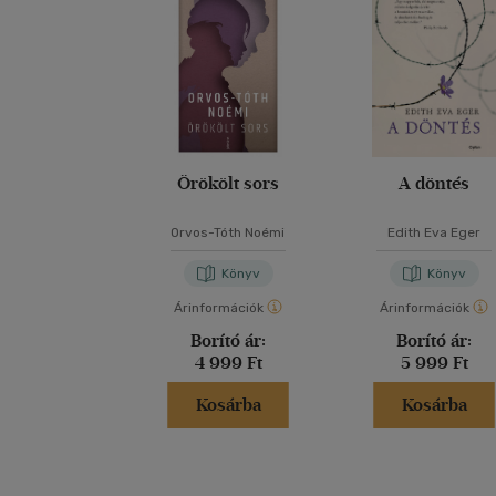
Örökölt sors
A döntés
Orvos-Tóth Noémi
Edith Eva Eger
Könyv
Könyv
Árinformációk
Árinformációk
Borító ár:
Borító ár:
4 999 Ft
5 999 Ft
Kosárba
Kosárba