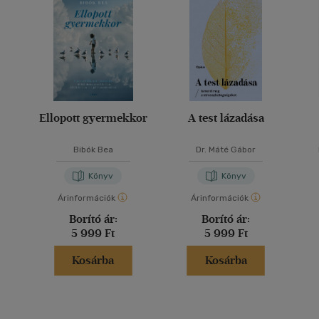
Ellopott gyermekkor
A test lázadása
Bibók Bea
Dr. Máté Gábor
Könyv
Könyv
Árinformációk
Árinformációk
Borító ár:
Borító ár:
5 999 Ft
5 999 Ft
Kosárba
Kosárba