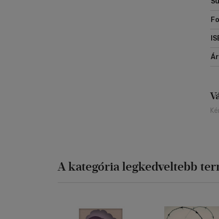
Sú
Fo
IS
Á
V
Ké
A kategória legkedveltebb te