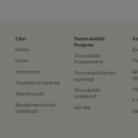
Libri
Törzsvásárlói
Sz
Program
Rólunk
Bo
Törzsvásárlói
Karrier
Fi
Programunkról
Impresszum
Aj
Törzsvásárlói Kártya
eg
egyenlege
Társadalmi programok
Üg
Törzsvásárlói
Adományozás
szabályzat
E-
Akadálymentesítési
Libri App
nyilatkozat
El
eg: Google Play
 applikáció Letölthető az App Store-ból