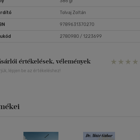
ly
386 gr
rdító
Tolvaj Zoltán
BN
9789631370270
rukód
2780980 / 1223699
ásárlói értékelések, vélemények
rjük, lépjen be az értékeléshez!
rmékei