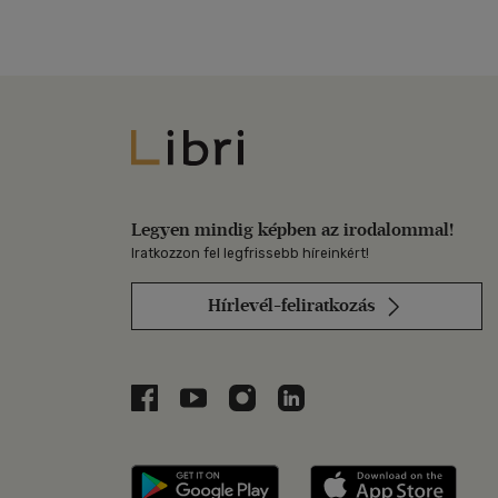
Libri
Legyen mindig képben az irodalommal!
Iratkozzon fel legfrissebb híreinkért!
Hírlevél-feliratkozás
Libri a Facebookon
Libri a Youtube-on
Libri az Instagramon
Libri a LinkedInen
Libri applikáció Szerezd m
Libri