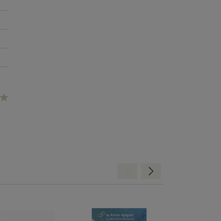
Hátra
Előre