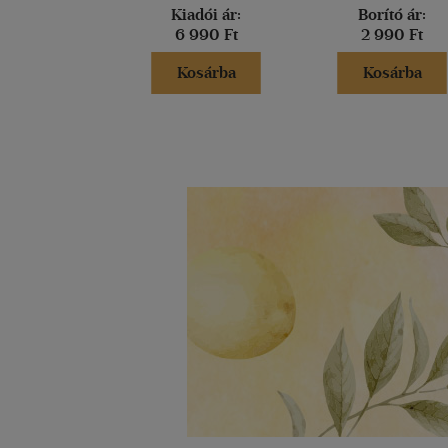
Kiadói ár:
Borító ár:
6 990 Ft
2 990 Ft
Kosárba
Kosárba