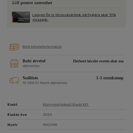
559 pontot szerezhet
megmenti őket. De az idő szorít, és ha Auri nem képes
megtanulni, hogyan uralkodjon az erején Szikraként, a csapat
Legyen Ön is törzsvásárlónk, kártyájára akár 10%
és minden rajongója hullább lesz, mint az Abraaxis-IV csodás
visszajár.
ultraszaurusza.
Vesd bele magad!
Bolti készletinformáció
"Nonstop akció, romantika és néhány lenyűgöző meglepetés.
Ezt az izgalmas űrodüsszeiát zabálni fogjátok!"
- Kirkus Reviews
Bolti átvétel
Elérhető készlet esetén akár ma
díjmentes
Szereted a Vörös pöttyös könyveket?
Vidd haza nyugodtan! Tetszeni fog.
Szállítás
1-3 munkanap
15 000 Ft felett díjmentes
14 éves kortól ajánljuk!
Kiadó
Könyvmolyképző Kiadó Kft.
Kiadás éve
2024
Nyelv
MAGYAR