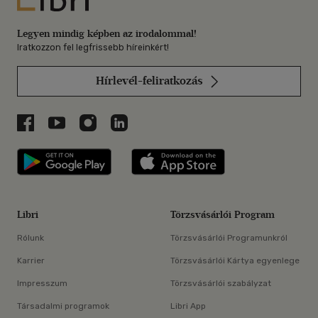
Legyen mindig képben az irodalommal!
Iratkozzon fel legfrissebb híreinkért!
Hírlevél-feliratkozás
Libri a Facebookon
Libri a Youtube-on
Libri az Instagramon
Libri a LinkedInen
Libri applikáció Szerezd meg: Google P
Libri applikáció 
Libri
Törzsvásárlói Program
Rólunk
Törzsvásárlói Programunkról
Karrier
Törzsvásárlói Kártya egyenlege
Impresszum
Törzsvásárlói szabályzat
Társadalmi programok
Libri App