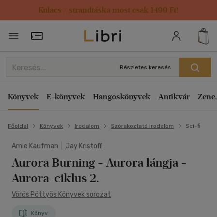
Kulacs / strandtáska most csak 1499 Ft!
Törzsvásárlói Kártya adatai
Részletes keresés
Könyvek
E-könyvek
Hangoskönyvek
Antikvár
Zene,
Főoldal
Könyvek
Irodalom
Szórakoztató irodalom
Sci-fi
Amie Kaufman
|
Jay Kristoff
Aurora Burning - Aurora lángja
-
Aurora-ciklus 2.
Vörös Pöttyös Könyvek sorozat
Könyv