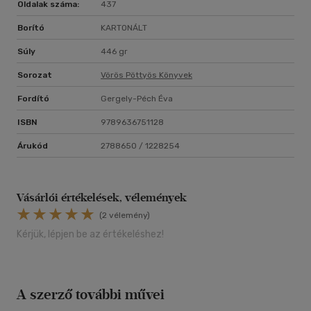
Oldalak száma:
437
Borító
KARTONÁLT
Súly
446 gr
Sorozat
Vörös Pöttyös Könyvek
Fordító
Gergely-Péch Éva
ISBN
9789636751128
Árukód
2788650 / 1228254
Vásárlói értékelések, vélemények
(2 vélemény)
Kérjük, lépjen be az értékeléshez!
A szerző további művei