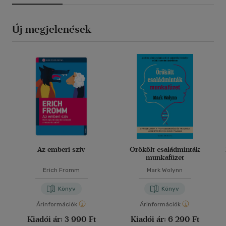
Új megjelenések
Az emberi szív
Örökölt családminták
munkafüzet
Erich Fromm
Mark Wolynn
Könyv
Könyv
Árinformációk
Árinformációk
Kiadói ár:
3 990 Ft
Kiadói ár:
6 290 Ft