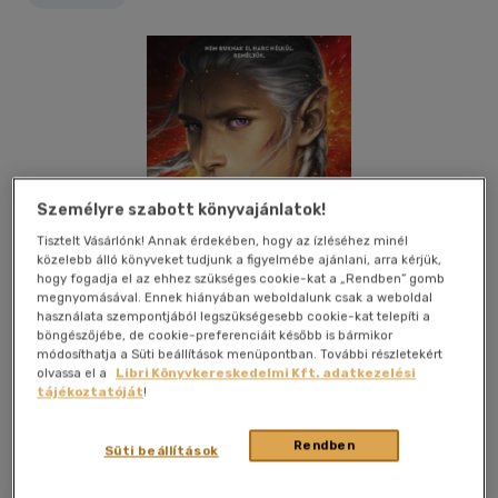
Személyre szabott könyvajánlatok!
Tisztelt Vásárlónk! Annak érdekében, hogy az ízléséhez minél
közelebb álló könyveket tudjunk a figyelmébe ajánlani, arra kérjük,
hogy fogadja el az ehhez szükséges cookie-kat a „Rendben” gomb
megnyomásával. Ennek hiányában weboldalunk csak a weboldal
használata szempontjából legszükségesebb cookie-kat telepíti a
böngészőjébe, de cookie-preferenciáit később is bármikor
módosíthatja a Süti beállítások menüpontban. További részletekért
olvassa el a
Libri Könyvkereskedelmi Kft. adatkezelési
tájékoztatóját
!
Kívánságlistához adom
Megosztom
Rendben
Süti beállítások
(2 vélemény)