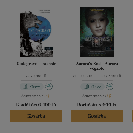
Godsgrave - Istensír
Aurora's End - Aurora
végzete
Jay Kristoff
Amie Kaufman
-
Jay Kristoff
Könyv
Könyv
Árinformációk
Árinformációk
Kiadói ár:
6 499 Ft
Borító ár:
5 699 Ft
Kosárba
Kosárba