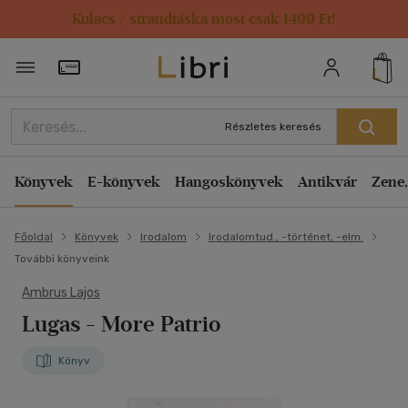
Kulacs / strandtáska most csak 1499 Ft!
Törzsvásárlói Kártya adatai
Részletes keresés
Könyvek
E-könyvek
Hangoskönyvek
Antikvár
Zene,
Főoldal
Könyvek
Irodalom
Irodalomtud., -történet, -elm.
További könyveink
Ambrus Lajos
Lugas - More Patrio
Könyv