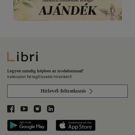
Libri
Legyen mindig képben az irodalommal!
Iratkozzon fel legfrissebb híreinkért!
Hírlevél-feliratkozás
Libri a Facebookon
Libri a Youtube-on
Libri az Instagramon
Libri a LinkedInen
Libri applikáció Szerezd meg: Google P
Libri applikáció 