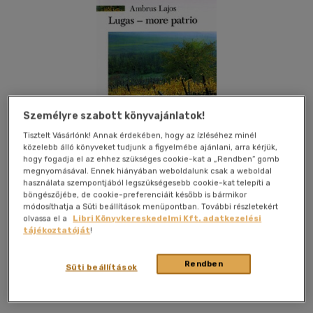
Személyre szabott könyvajánlatok!
Tisztelt Vásárlónk! Annak érdekében, hogy az ízléséhez minél
közelebb álló könyveket tudjunk a figyelmébe ajánlani, arra kérjük,
hogy fogadja el az ehhez szükséges cookie-kat a „Rendben” gomb
megnyomásával. Ennek hiányában weboldalunk csak a weboldal
használata szempontjából legszükségesebb cookie-kat telepíti a
böngészőjébe, de cookie-preferenciáit később is bármikor
módosíthatja a Süti beállítások menüpontban. További részletekért
olvassa el a
Libri Könyvkereskedelmi Kft. adatkezelési
tájékoztatóját
!
Kívánságlistához adom
Megosztom
Rendben
Süti beállítások
Kortárs Könyvkiadó Kft
|
2008
|
magyar nyelvű
|
puhatáblás,
ragasztókötött
|
244 oldal