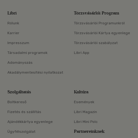
Libri
Törzsvásárlói Program
Rólunk
Törzsvásárlói Programunkról
Karrier
Törzsvásárlói Kártya egyenlege
Impresszum
Törzsvásárlói szabályzat
Társadalmi programok
Libri App
Adományozás
Akadálymentesítési nyilatkozat
Szolgáltatás
Kultúra
Boltkereső
Események
Fizetés és szállítás
Libri Magazin
Ajándékkártya egyenlege
Libri Mini Polc
Partnereinknek
Ügyfélszolgálat