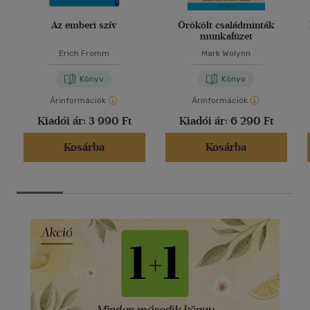
Az emberi szív
Örökölt családminták
munkafüzet
Erich Fromm
Mark Wolynn
Könyv
Könyv
Árinformációk
Árinformációk
Kiadói ár:
3 990 Ft
Kiadói ár:
6 290 Ft
Kosárba
Kosárba