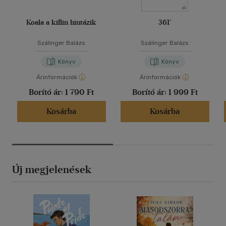
Koala a kiflin hintázik
361°
Szálinger Balázs
Szálinger Balázs
Könyv
Könyv
Árinformációk
Árinformációk
Borító ár:
1 790 Ft
Borító ár:
1 999 Ft
Kosárba
Kosárba
Új megjelenések