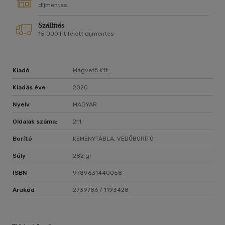
díjmentes
Szállítás
15 000 Ft felett díjmentes
Kiadó
Magvető Kft.
Kiadás éve
2020
Nyelv
MAGYAR
Oldalak száma:
211
Borító
KEMÉNYTÁBLA, VÉDŐBORÍTÓ
Súly
282 gr
ISBN
9789631440058
Árukód
2739786 / 1193428