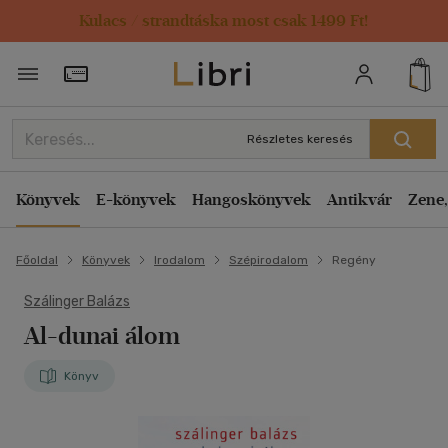
Kulacs / strandtáska most csak 1499 Ft!
Törzsvásárlói Kártya adatai
Részletes keresés
Könyvek
E-könyvek
Hangoskönyvek
Antikvár
Zene,
Főoldal
Könyvek
Irodalom
Szépirodalom
Regény
Szálinger Balázs
Al-dunai álom
Könyv