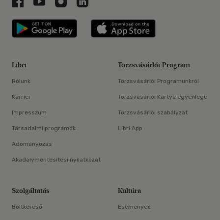
Libri a Facebookon
Libri a Youtube-on
Libri az Instagramon
Libri a LinkedInen
Libri applikáció Szerezd meg: Google P
Libri applikáció 
Libri
Törzsvásárlói Program
Rólunk
Törzsvásárlói Programunkról
Karrier
Törzsvásárlói Kártya egyenlege
Impresszum
Törzsvásárlói szabályzat
Társadalmi programok
Libri App
Adományozás
Akadálymentesítési nyilatkozat
Szolgáltatás
Kultúra
Boltkereső
Események