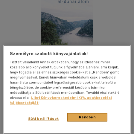
Személyre szabott könyvajánlatok!
Tisztelt Vásárlónk! Annak érdekében, hogy az ízléséhez minél
közelebb álló könyveket tudjunk a figyelmébe ajánlani, arra kérjük,
hogy fogadja el az ehhez szükséges cookie-kat a „Rendben” gomb
megnyomásával. Ennek hiányában weboldalunk csak a weboldal
használata szempontjából legszükségesebb cookie-kat telepíti a
böngészőjébe, de cookie-preferenciáit később is bármikor
módosíthatja a Süti beállítások menüpontban. További részletekért
Kívánságlistához adom
Megosztom
olvassa el a
Libri Könyvkereskedelmi Kft. adatkezelési
tájékoztatóját
!
Magvető Kft.
|
2020
|
magyar nyelvű
|
keménytábla,
Rendben
Süti beállítások
védőborító
|
211 oldal
"A valósággal való egyezés nem a véletlen műve. Hanem a