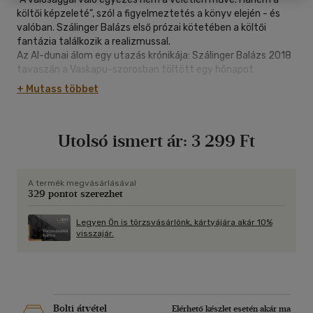
költői képzeleté", szól a figyelmeztetés a könyv elején - és
valóban. Szálinger Balázs első prózai kötetében a költői
fantázia találkozik a realizmussal.
Az Al-dunai álom egy utazás krónikája: Szálinger Balázs 2018
tavaszán a Vaskapu-szorosban töltött egy hónapot
feleségével és születendő fiukkal. A Vaskapu nemcsak Jókai
+ Mutass többet
Mór Az arany ember című regényéből lehet ismerős, a helyszín
ma is a történelmi-földrajzi közelség és ismeretlenség
határmezsgyéjén mozog.
Utolsó ismert ár:
3 299 Ft
Egy sokarcú és sokmúltú terület feltérképezése, utazás
időben és térben, a történelemben és a személyes életben:
az Al-dunai álom friss és üdítő olvasmány, egy kevéssé ismert
terület izgalmas útirajza.
A termék megvásárlásával
329 pontot szerezhet
Legyen Ön is törzsvásárlónk, kártyájára akár 10%
visszajár.
Bolti átvétel
Elérhető készlet esetén akár ma