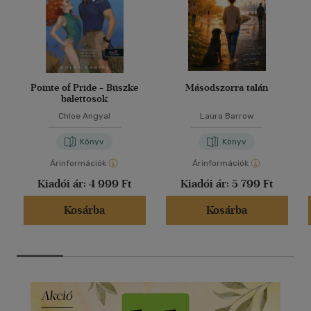
Pointe of Pride - Büszke
Másodszorra talán
balettosok
Chloe Angyal
Laura Barrow
Könyv
Könyv
Árinformációk
Árinformációk
Kiadói ár:
4 999 Ft
Kiadói ár:
5 799 Ft
Kosárba
Kosárba