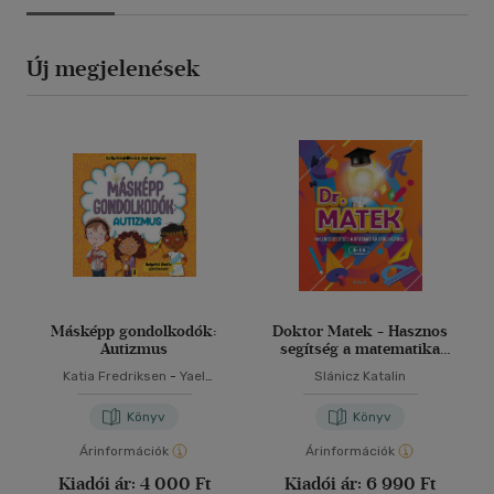
Új megjelenések
Másképp gondolkodók:
Doktor Matek - Hasznos
Autizmus
segítség a matematika
tanulásához
Katia Fredriksen
-
Yael
Slánicz Katalin
Rothman
Könyv
Könyv
Árinformációk
Árinformációk
Kiadói ár:
4 000 Ft
Kiadói ár:
6 990 Ft