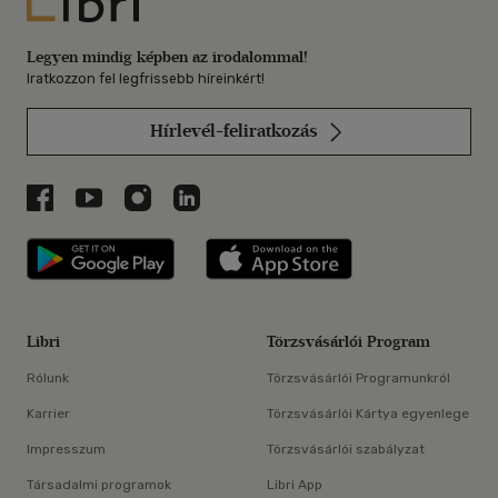
Libri
Legyen mindig képben az irodalommal!
Iratkozzon fel legfrissebb híreinkért!
Hírlevél-feliratkozás
Libri a Facebookon
Libri a Youtube-on
Libri az Instagramon
Libri a LinkedInen
Libri applikáció Szerezd meg: Google P
Libri applikáció 
Libri
Törzsvásárlói Program
Rólunk
Törzsvásárlói Programunkról
Karrier
Törzsvásárlói Kártya egyenlege
Impresszum
Törzsvásárlói szabályzat
Társadalmi programok
Libri App