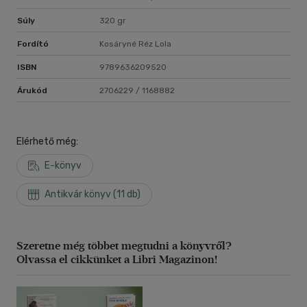
Súly
320 gr
Fordító
Kosáryné Réz Lola
ISBN
9789636209520
Árukód
2706229 / 1168882
Elérhető még:
E-könyv
Antikvár könyv (11 db)
Szeretne még többet megtudni a könyvről?
Olvassa el cikkünket a Libri Magazinon!