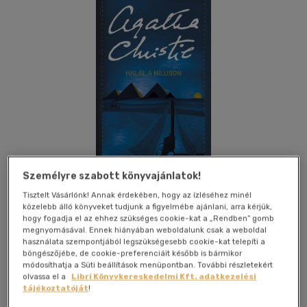
Személyre szabott könyvajánlatok!
Tisztelt Vásárlónk! Annak érdekében, hogy az ízléséhez minél
közelebb álló könyveket tudjunk a figyelmébe ajánlani, arra kérjük,
hogy fogadja el az ehhez szükséges cookie-kat a „Rendben” gomb
Kívánságlistához adom
Megosztom
megnyomásával. Ennek hiányában weboldalunk csak a weboldal
használata szempontjából legszükségesebb cookie-kat telepíti a
böngészőjébe, de cookie-preferenciáit később is bármikor
(9 vélemény)
módosíthatja a Süti beállítások menüpontban. További részletekért
olvassa el a
Libri Könyvkereskedelmi Kft. adatkezelési
Helikon Kiadó
|
2026
|
magyar nyelvű
|
puhatáblás,
tájékoztatóját
!
ragasztókötött
|
384 oldal