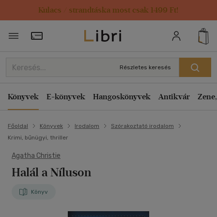
Kulacs / strandtáska most csak 1499 Ft!
Törzsvásárlói Kártya adatai
Részletes keresés
Könyvek
E-könyvek
Hangoskönyvek
Antikvár
Zene,
Főoldal
Könyvek
Irodalom
Szórakoztató irodalom
Krimi, bűnügyi, thriller
Agatha Christie
Halál a Níluson
Könyv