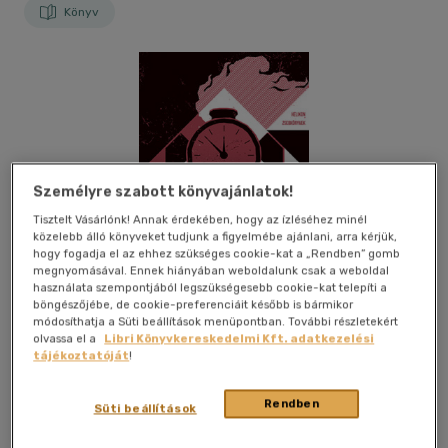
Könyv
Személyre szabott könyvajánlatok!
Tisztelt Vásárlónk! Annak érdekében, hogy az ízléséhez minél
közelebb álló könyveket tudjunk a figyelmébe ajánlani, arra kérjük,
hogy fogadja el az ehhez szükséges cookie-kat a „Rendben” gomb
megnyomásával. Ennek hiányában weboldalunk csak a weboldal
használata szempontjából legszükségesebb cookie-kat telepíti a
böngészőjébe, de cookie-preferenciáit később is bármikor
módosíthatja a Süti beállítások menüpontban. További részletekért
olvassa el a
Libri Könyvkereskedelmi Kft. adatkezelési
tájékoztatóját
!
Kívánságlistához adom
Megosztom
Rendben
Süti beállítások
(5 vélemény)