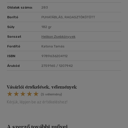
Oldalak száma:
283
Borító
PUHATÁBLÁS, RAGASZTÓKÖTÖTT
Súly
182 gr
Sorozat
Helikon Zsebkönyvek
Fordító
Katona Tamás
ISBN
9789636204112
Árukód
2759165 / 1207942
Vásárlói értékelések, vélemények
(5 vélemény)
Kérjük, lépjen be az értékeléshez!
A szerző további művei