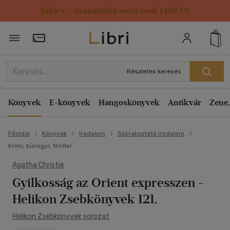
Kulacs / strandtáska most csak 1499 Ft!
Törzsvásárlói Kártya adatai
Részletes keresés
Könyvek
E-könyvek
Hangoskönyvek
Antikvár
Zene,
Főoldal
Könyvek
Irodalom
Szórakoztató irodalom
Krimi, bűnügyi, thriller
Agatha Christie
Gyilkosság az Orient expresszen
-
Helikon Zsebkönyvek 121.
Helikon Zsebkönyvek sorozat