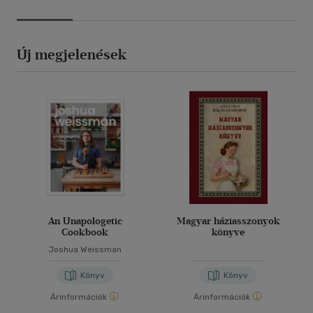
Új megjelenések
An Unapologetic
Magyar háziasszonyok
Cookbook
könyve
Joshua Weissman
Könyv
Könyv
Árinformációk
Árinformációk