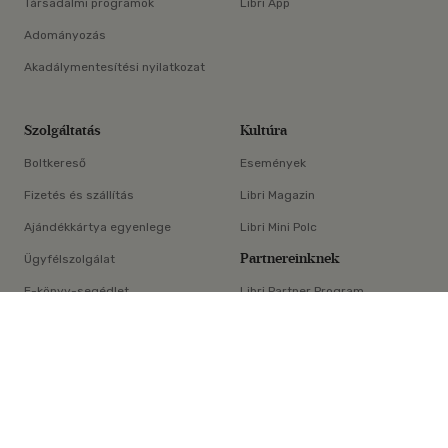
Társadalmi programok
Libri App
Adományozás
Akadálymentesítési nyilatkozat
Szolgáltatás
Kultúra
Boltkereső
Események
Fizetés és szállítás
Libri Magazin
Ajándékkártya egyenlege
Libri Mini Polc
Partnereinknek
Ügyfélszolgálat
E-könyv-segédlet
Libri Partner Program
×
Elállási nyilatkozat
Médiaajánlat
ÁSZF
Adatvédelem
Oldaltérkép
Süti beállítások
© Libri Könyvkereskedelmi Kft. Minden jog fenntartva!