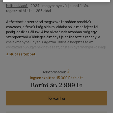
Helikon Kiadó
|
2024
|
magyar nyelvű
|
puhatáblás,
ragasztókötött
|
283 oldal
A történet a szerzőtől megszokott módon rendkívül
csavaros, a feszültség oldalról oldalra nő, a megfejtéstől
pedig leesik az állunk. A kor olvasóinak azonban még egy
szempontból különleges élményt jelenthetett a regény: a
cselekménybe ugyanis Agatha Christie beépítette az
évszázad bűnügyének nevezett, brutális gyermekgyilkossági
esetet, mely "a Lindbergh bébi elrablása" néven híresült el
+ Mutass többet
világszerte.
A híres Orient expressz a hóban vesztegel. Az egyik utas
holtan fekszik a kabinjában, testét tizenkét késszúrás járta
Árinformációk
át. Az ajtó belülről zárva. A vonaton tizenkét utas maradt, a
legkülönbözőbb társadalmi osztályból és nemzetiségből, ám
Ingyen szállítás 15 000 Ft felett
mind egyre idegesebbek. Vagy van más is, ami összeköti
Borító ár:
2 999 Ft
őket?
Hercule Poirot, a legendás nyomozó csak a kis szürke
agysejtjeire támaszkodhat a hóviharban rekedt
Kosárba
luxusvonaton. Egyetlen dolog biztos: a gyilkos az utasok közt
van, és Poirot-nak meg kell találnia, mielőtt újra lesújt...