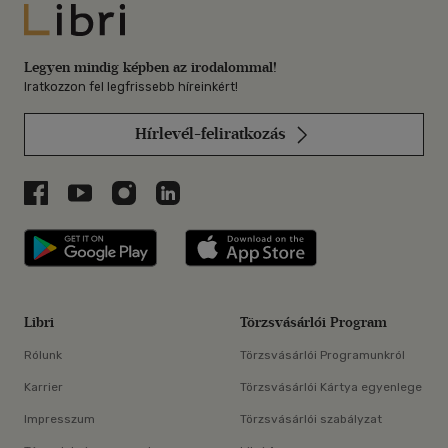
Libri
Legyen mindig képben az irodalommal!
Iratkozzon fel legfrissebb híreinkért!
Hírlevél-feliratkozás
Libri a Facebookon
Libri a Youtube-on
Libri az Instagramon
Libri a LinkedInen
Libri applikáció Szerezd meg: Google P
Libri applikáció 
Libri
Törzsvásárlói Program
Rólunk
Törzsvásárlói Programunkról
Karrier
Törzsvásárlói Kártya egyenlege
Impresszum
Törzsvásárlói szabályzat