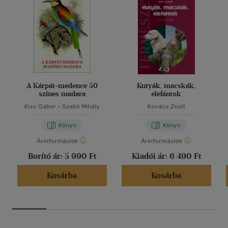
A Kárpát-medence 50
Kutyák, macskák,
színes madara
elefántok
Kiss Gábor
-
Szabó Mihály
Kovács Zsolt
Könyv
Könyv
Árinformációk
Árinformációk
Borító ár:
5 990 Ft
Kiadói ár:
6 490 Ft
Kosárba
Kosárba