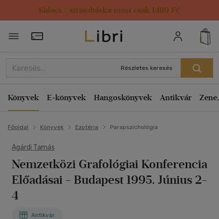
Kulacs / strandtáska most csak 1499 Ft!
Törzsvásárlói Kártya adatai
Részletes keresés
Könyvek
E-könyvek
Hangoskönyvek
Antikvár
Zene,
Főoldal
Könyvek
Ezotéria
Parapszichológia
Agárdi Tamás
Nemzetközi Grafológiai Konferencia
Előadásai
- Budapest 1995. Június 2-
4
Antikvár