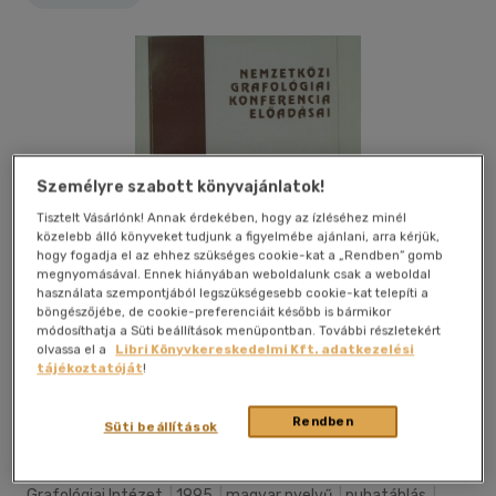
Személyre szabott könyvajánlatok!
Tisztelt Vásárlónk! Annak érdekében, hogy az ízléséhez minél
közelebb álló könyveket tudjunk a figyelmébe ajánlani, arra kérjük,
hogy fogadja el az ehhez szükséges cookie-kat a „Rendben” gomb
megnyomásával. Ennek hiányában weboldalunk csak a weboldal
használata szempontjából legszükségesebb cookie-kat telepíti a
böngészőjébe, de cookie-preferenciáit később is bármikor
módosíthatja a Süti beállítások menüpontban. További részletekért
olvassa el a
Libri Könyvkereskedelmi Kft. adatkezelési
tájékoztatóját
!
Kívánságlistához adom
Megosztom
Rendben
Süti beállítások
Grafológiai Intézet
|
1995
|
magyar nyelvű
|
puhatáblás
|