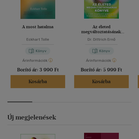
A most hatalma
Az életed
megváltoztatásának
könyve
Eckhart Tolle
Dr. Dittrich Ernő
Könyv
Könyv
Árinformációk
Árinformációk
Borító ár:
3 990 Ft
Borító ár:
5 999 Ft
Kosárba
Kosárba
Új megjelenések