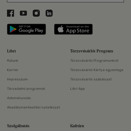
Libri a Facebookon
Libri a Youtube-on
Libri az Instagramon
Libri a LinkedInen
Libri applikáció Szerezd meg: Google P
Libri applikáció 
Libri
Törzsvásárlói Program
Rólunk
Törzsvásárlói Programunkról
Karrier
Törzsvásárlói Kártya egyenlege
Impresszum
Törzsvásárlói szabályzat
Társadalmi programok
Libri App
Adományozás
Akadálymentesítési nyilatkozat
Szolgáltatás
Kultúra