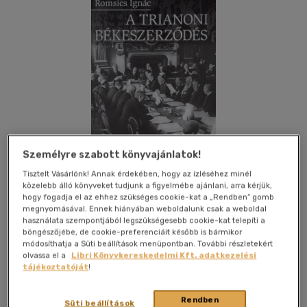
Személyre szabott könyvajánlatok!
Tisztelt Vásárlónk! Annak érdekében, hogy az ízléséhez minél
közelebb álló könyveket tudjunk a figyelmébe ajánlani, arra kérjük,
hogy fogadja el az ehhez szükséges cookie-kat a „Rendben” gomb
megnyomásával. Ennek hiányában weboldalunk csak a weboldal
használata szempontjából legszükségesebb cookie-kat telepíti a
Kívánságlistához adom
Megosztom
böngészőjébe, de cookie-preferenciáit később is bármikor
módosíthatja a Süti beállítások menüpontban. További részletekért
olvassa el a
Libri Könyvkereskedelmi Kft. adatkezelési
tájékoztatóját
!
Osiris Kiadó Kft.
|
2007
|
magyar nyelvű
|
cérnafűzött,
keménytáblás
|
208 oldal
Rendben
Süti beállítások