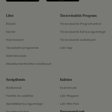
Libri
Törzsvásárlói Program
Rólunk
Törzsvásárlói Programunkról
Karrier
Törzsvásárlói Kártya egyenlege
Impresszum
Törzsvásárlói szabályzat
Társadalmi programok
Libri App
Adományozás
Akadálymentesítési nyilatkozat
Szolgáltatás
Kultúra
Boltkereső
Események
Fizetés és szállítás
Libri Magazin
Ajándékkártya egyenlege
Libri Mini Polc
Partnereinknek
Ügyfélszolgálat