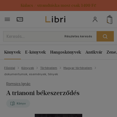
Kulacs / strandtáska most csak 1499 Ft!
Törzsvásárlói Kártya adatai
Részletes keresés
Könyvek
E-könyvek
Hangoskönyvek
Antikvár
Zene,
Főoldal
Könyvek
Történelem
Magyar történelem
dokumentumok, események, tények
Romsics Ignác
A trianoni békeszerződés
Könyv