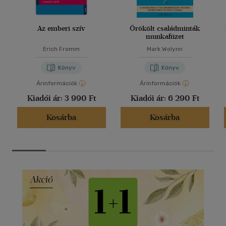
Az emberi szív
Örökölt családminták
munkafüzet
Erich Fromm
Mark Wolynn
Könyv
Könyv
Árinformációk
Árinformációk
Kiadói ár:
3 990 Ft
Kiadói ár:
6 290 Ft
Kosárba
Kosárba