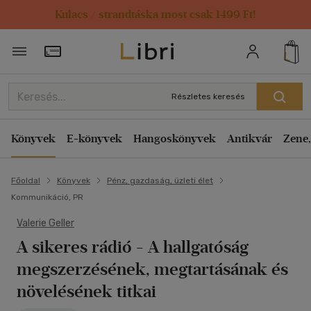
Kulacs / strandtáska most csak 1499 Ft!
Törzsvásárlói Kártya adatai
Részletes keresés
Könyvek
E-könyvek
Hangoskönyvek
Antikvár
Zene,
Főoldal
Könyvek
Pénz, gazdaság, üzleti élet
Kommunikáció, PR
Valerie Geller
A sikeres rádió
- A hallgatóság
megszerzésének, megtartásának és
növelésének titkai