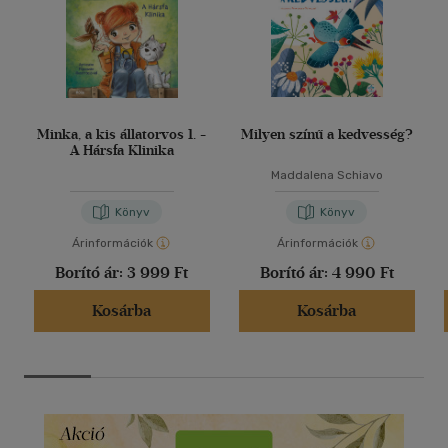
Minka, a kis állatorvos 1. -
Milyen színű a kedvesség?
A Hársfa Klinika
Maddalena Schiavo
Könyv
Könyv
Árinformációk
Árinformációk
Borító ár:
3 999 Ft
Borító ár:
4 990 Ft
Kosárba
Kosárba