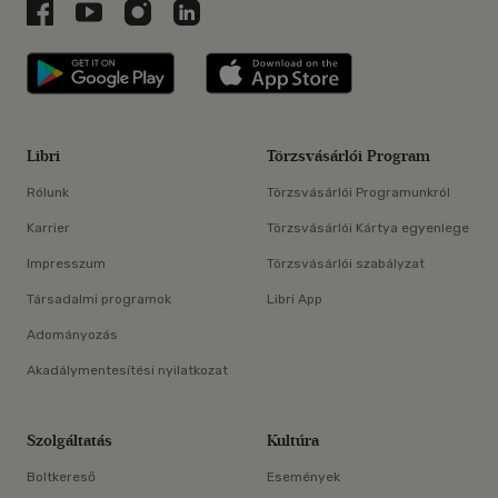
Libri a Facebookon
Libri a Youtube-on
Libri az Instagramon
Libri a LinkedInen
Libri applikáció Szerezd meg: Google P
Libri applikáció 
Libri
Törzsvásárlói Program
Rólunk
Törzsvásárlói Programunkról
Karrier
Törzsvásárlói Kártya egyenlege
Impresszum
Törzsvásárlói szabályzat
Társadalmi programok
Libri App
Adományozás
Akadálymentesítési nyilatkozat
Szolgáltatás
Kultúra
Boltkereső
Események