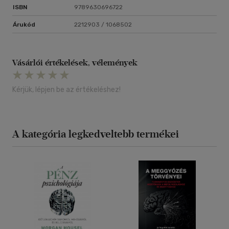
ISBN
9789630696722
Árukód
2212903 / 1068502
Vásárlói értékelések, vélemények
Kérjük, lépjen be az értékeléshez!
A kategória legkedveltebb termékei