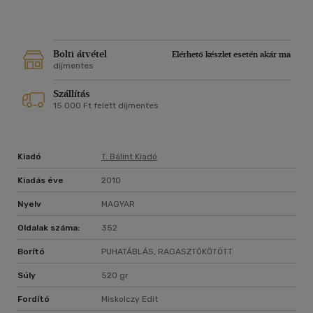
Bolti átvétel
Elérhető készlet esetén akár ma
díjmentes
Szállítás
15 000 Ft felett díjmentes
Kiadó
T. Bálint Kiadó
Kiadás éve
2010
Nyelv
MAGYAR
Oldalak száma:
352
Borító
PUHATÁBLÁS, RAGASZTÓKÖTÖTT
Súly
520 gr
Fordító
Miskolczy Edit