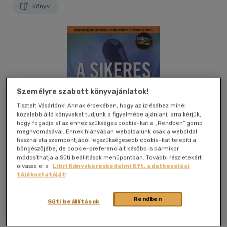
Könyv
Személyre szabott könyvajánlatok!
Tisztelt Vásárlónk! Annak érdekében, hogy az ízléséhez minél
közelebb álló könyveket tudjunk a figyelmébe ajánlani, arra kérjük,
hogy fogadja el az ehhez szükséges cookie-kat a „Rendben” gomb
megnyomásával. Ennek hiányában weboldalunk csak a weboldal
használata szempontjából legszükségesebb cookie-kat telepíti a
böngészőjébe, de cookie-preferenciáit később is bármikor
módosíthatja a Süti beállítások menüpontban. További részletekért
olvassa el a
Libri Könyvkereskedelmi Kft. adatkezelési
tájékoztatóját
!
Rendben
Kívánságlistához adom
Megosztom
Süti beállítások