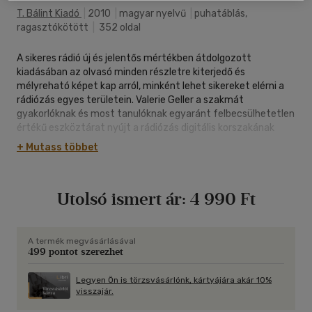
T. Bálint Kiadó
|
2010
|
magyar nyelvű
|
puhatáblás,
ragasztókötött
|
352 oldal
A sikeres rádió új és jelentős mértékben átdolgozott
kiadásában az olvasó minden részletre kiterjedő és
mélyreható képet kap arról, minként lehet sikereket elérni a
rádiózás egyes területein. Valerie Geller a szakmát
gyakorlóknak és most tanulóknak egyaránt felbecsülhetetlen
értékű eszköztárat nyújt a rádiózás digitális korszakának
hajnalán. A rádiózás új korszaka köszönt ránk, ami minden
+ Mutass többet
eddiginél nagyobb formátumú kommunikációs
személyiségeket, műsorigazgatókat és menedzsereket
követel. Ennek a célnak a megvalósításához nyújt e könyv
Utolsó ismert ár:
4 990 Ft
rendkívül értékes segítséget.
A termék megvásárlásával
499 pontot szerezhet
Legyen Ön is törzsvásárlónk, kártyájára akár 10%
visszajár.