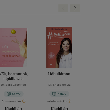
Hátra
Előre
Nők, hormonok,
Hőhullámon
Nem tudtam, 
táplálkozás
erre van sz
Dr. Sara Gottfried
Dr. Sheila de Liz
Eli Rall
Könyv
Könyv
Kön
Árinformációk
Árinformációk
Árinformáci
Kiadói ár:
Kiadói ár:
Kiadói 