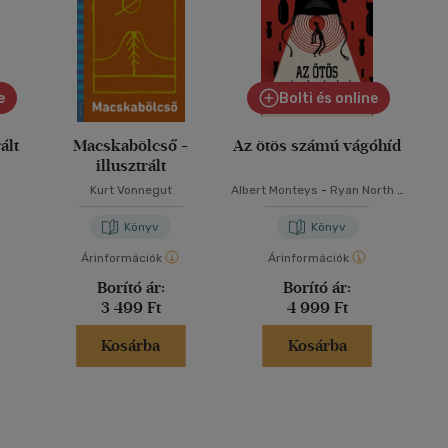
e
Bolti és online
ált
Macskabölcső -
Az ötös számú vágóhíd
illusztrált
Kurt Vonnegut
Albert Monteys
-
Ryan North
-
Kurt Vonnegut
Könyv
Könyv
Árinformációk
Árinformációk
Borító ár:
Borító ár:
3 499 Ft
4 999 Ft
Kosárba
Kosárba