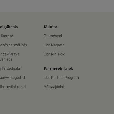
olgáltatás
Kultúra
ltkereső
Események
zetés és szállítás
Libri Magazin
ándékkártya
Libri Mini Polc
yenlege
Partnereinknek
yfélszolgálat
könyv-segédlet
Libri Partner Program
állási nyilatkozat
Médiaajánlat