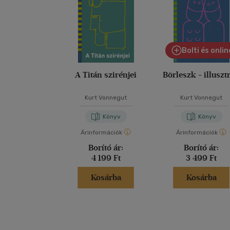
Bolti és onlin
A Titán szirénjei
Börleszk - illusztr
Kurt Vonnegut
Kurt Vonnegut
Könyv
Könyv
Árinformációk
Árinformációk
Borító ár:
Borító ár:
4 199 Ft
3 499 Ft
Kosárba
Kosárba