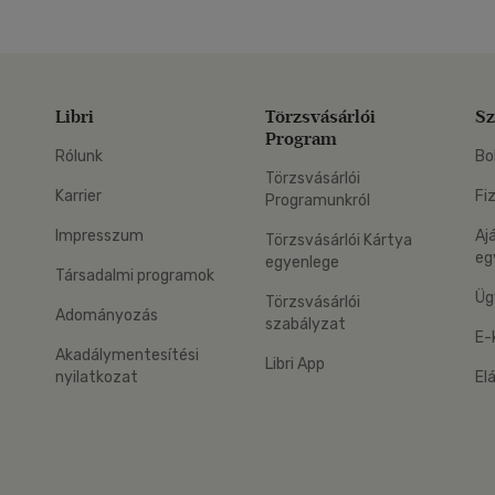
Libri
Törzsvásárlói
Sz
Program
Rólunk
Bo
Törzsvásárlói
Karrier
Fi
Programunkról
Impresszum
Aj
Törzsvásárlói Kártya
eg
egyenlege
Társadalmi programok
Üg
Törzsvásárlói
Adományozás
szabályzat
E-
Akadálymentesítési
Libri App
nyilatkozat
El
eg: Google Play
 applikáció Letölthető az App Store-ból