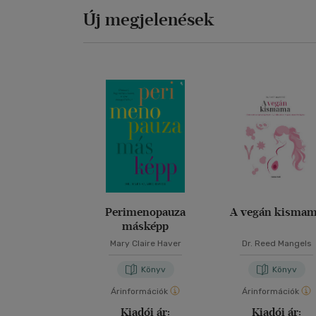
Új megjelenések
Perimenopauza
A vegán kisma
másképp
Mary Claire Haver
Dr. Reed Mangels
Könyv
Könyv
Árinformációk
Árinformációk
Kiadói ár:
Kiadói ár: