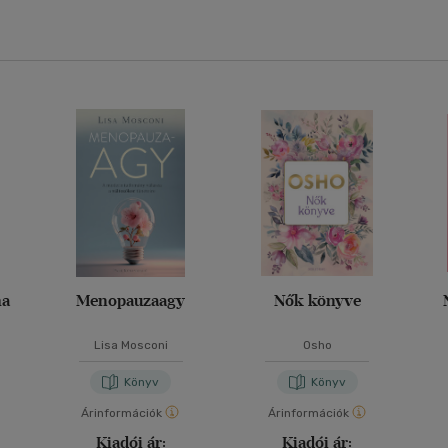
ma
Menopauzaagy
Nők könyve
Lisa Mosconi
Osho
Könyv
Könyv
Árinformációk
Árinformációk
Kiadói ár:
Kiadói ár: