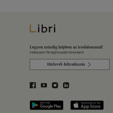
Libri
Legyen mindig képben az irodalommal!
Iratkozzon fel legfrissebb híreinkért!
Hírlevél-feliratkozás
Libri a Facebookon
Libri a Youtube-on
Libri az Instagramon
Libri a LinkedInen
Libri applikáció Szerezd m
Libri