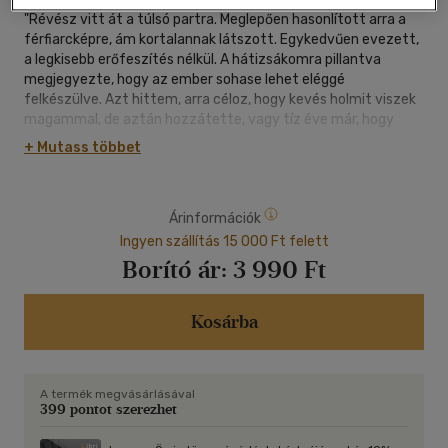
"Révész vitt át a túlsó partra. Meglepően hasonlított arra a
férfiarcképre, ám kortalannak látszott. Egykedvűen evezett,
a legkisebb erőfeszítés nélkül. A hátizsákomra pillantva
megjegyezte, hogy az ember sohase lehet eléggé
felkészülve. Azt hittem, arra céloz, hogy kevés holmit viszek
magammal, de aztán hozzátette, vagy tíz éve már, hogy
átvitt a folyón egy vándort, akinek a botján kívül semmije
+ Mutass többet
sem volt. Akkor igencsak fel lehetett készülve, élcelődtem.
Lélekben bizonyára, hűtött le a válaszával. Az én
vállalkozásom a test próbatétele, magyarázkodtam. Minden
Árinformációk
vállalkozás elsősorban a lélek próbatétele, mondta erre. Nem
erősségem a bölcselkedés; hogy másra tereljem a szót,
Ingyen szállítás 15 000 Ft felett
megkérdeztem, mit lehet tudni a láthatatlan labirintusról.
Borító ár:
3 990 Ft
Nem lepődött meg.
- A szellemlabirintusról? - kérdezett vissza helyesbítőleg. -
Nem sokat. Úgy tartják, nincsenek falai, és bárhol lehet
Kosárba
bejárata. Az ember egyszer csak benne találja magát.
- És hogyan lehet kijutni belőle? - kérdeztem.
- Csak el kell mondani egy alkalmas imát - válaszolta.
A termék megvásárlásával
Mosolyogtam magamban.
399 pontot szerezhet
- És aki nem tud imádkozni? - kérdeztem, merthogy én nem
tudtam.