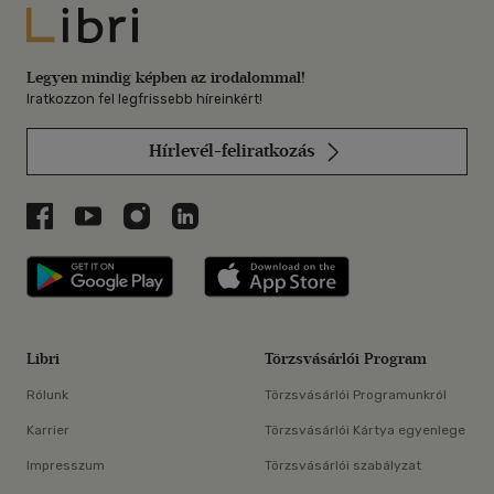
Libri
Legyen mindig képben az irodalommal!
Iratkozzon fel legfrissebb híreinkért!
Hírlevél-feliratkozás
Libri a Facebookon
Libri a Youtube-on
Libri az Instagramon
Libri a LinkedInen
Libri applikáció Szerezd meg: Google P
Libri applikáció 
Libri
Törzsvásárlói Program
Rólunk
Törzsvásárlói Programunkról
Karrier
Törzsvásárlói Kártya egyenlege
Impresszum
Törzsvásárlói szabályzat