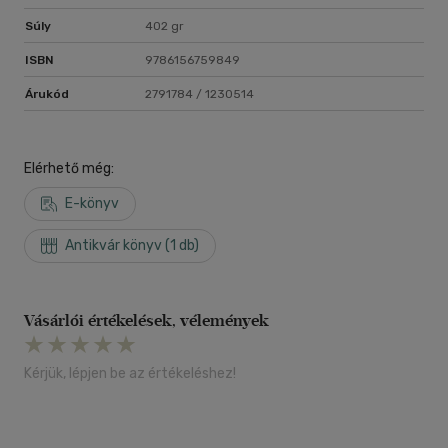
Súly
402 gr
ISBN
9786156759849
Árukód
2791784 / 1230514
Elérhető még:
E-könyv
Antikvár könyv (1 db)
Vásárlói értékelések, vélemények
Kérjük, lépjen be az értékeléshez!