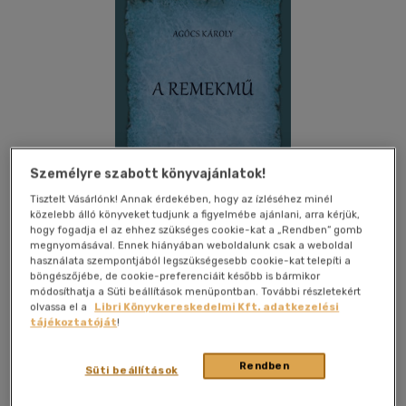
Személyre szabott könyvajánlatok!
Tisztelt Vásárlónk! Annak érdekében, hogy az ízléséhez minél
közelebb álló könyveket tudjunk a figyelmébe ajánlani, arra kérjük,
hogy fogadja el az ehhez szükséges cookie-kat a „Rendben” gomb
megnyomásával. Ennek hiányában weboldalunk csak a weboldal
használata szempontjából legszükségesebb cookie-kat telepíti a
böngészőjébe, de cookie-preferenciáit később is bármikor
módosíthatja a Süti beállítások menüpontban. További részletekért
Kívánságlistához adom
Megosztom
olvassa el a
Libri Könyvkereskedelmi Kft. adatkezelési
tájékoztatóját
!
Napkút Kiadó Kft
|
2025
|
magyar nyelvű
|
cérnafűzött,
Rendben
Süti beállítások
keménytáblás
|
237 oldal