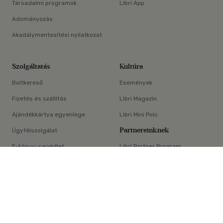
Társadalmi programok
Libri App
Adományozás
Akadálymentesítési nyilatkozat
Szolgáltatás
Kultúra
Boltkereső
Események
Fizetés és szállítás
Libri Magazin
Ajándékkártya egyenlege
Libri Mini Polc
Partnereinknek
Ügyfélszolgálat
E-könyv-segédlet
Libri Partner Program
×
Elállási nyilatkozat
Médiaajánlat
ÁSZF
Adatvédelem
Oldaltérkép
Süti beállítások
© Libri Könyvkereskedelmi Kft. Minden jog fenntartva!