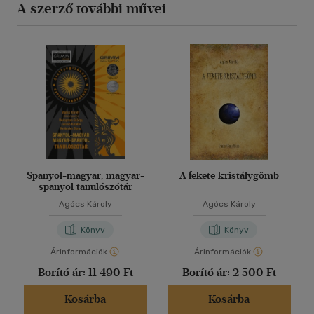
A szerző további művei
Spanyol-magyar, magyar-
A fekete kristálygömb
spanyol tanulószótár
Agócs Károly
Agócs Károly
Könyv
Könyv
Árinformációk
Árinformációk
Borító ár:
11 490 Ft
Borító ár:
2 500 Ft
Kosárba
Kosárba