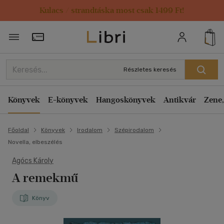
Kulacs / strandtáska most csak 1499 Ft!
Törzsvásárlói Kártya adatai
Részletes keresés
Könyvek
E-könyvek
Hangoskönyvek
Antikvár
Zene,
Főoldal
Könyvek
Irodalom
Szépirodalom
Novella, elbeszélés
Agócs Károly
A remekmű
Könyv