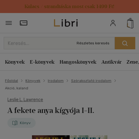
Kulacs / strandtáska most csak 1499 Ft!
Törzsvásárlói Kártya adatai
Részletes keresés
Könyvek
E-könyvek
Hangoskönyvek
Antikvár
Zene,
Főoldal
Könyvek
Irodalom
Szórakoztató irodalom
Akció, kaland
Leslie L. Lawrence
A fekete anya kígyója I-II.
Könyv