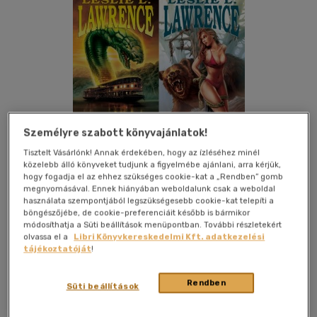
Személyre szabott könyvajánlatok!
Tisztelt Vásárlónk! Annak érdekében, hogy az ízléséhez minél
közelebb álló könyveket tudjunk a figyelmébe ajánlani, arra kérjük,
hogy fogadja el az ehhez szükséges cookie-kat a „Rendben” gomb
Kívánságlistához adom
Megosztom
megnyomásával. Ennek hiányában weboldalunk csak a weboldal
használata szempontjából legszükségesebb cookie-kat telepíti a
böngészőjébe, de cookie-preferenciáit később is bármikor
módosíthatja a Süti beállítások menüpontban. További részletekért
Studium Plusz Könyvkiadó
|
2014
|
magyar nyelvű
olvassa el a
Libri Könyvkereskedelmi Kft. adatkezelési
|
puhatáblás, ragasztókötött
|
736 oldal
tájékoztatóját
!
Nágaföld felé úszik a turistákkal zsúfolt Brahmaputra
Rendben
Süti beállítások
gyöngye. A vidámnak ígérkező kaland azonban tragikus
fordulatot vesz: Káli istennő, a Fekete Anya kígyója sorra öli