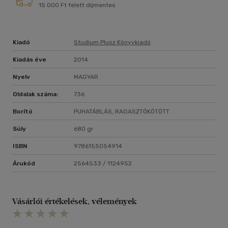
15 000 Ft felett díjmentes
Kiadó
Studium Plusz Könyvkiadó
Kiadás éve
2014
Nyelv
MAGYAR
Oldalak száma:
736
Borító
PUHATÁBLÁS, RAGASZTÓKÖTÖTT
Súly
680 gr
ISBN
9786155054914
Árukód
2564533 / 1124952
Vásárlói értékelések, vélemények