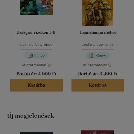
Haragos vizeken I-II.
Hannahanna méhei
Leslie L. Lawrence
Leslie L. Lawrence
Könyv
Könyv
Árinformációk
Árinformációk
Borító ár:
4 999 Ft
Borító ár:
3 499 Ft
Kosárba
Kosárba
Új megjelenések