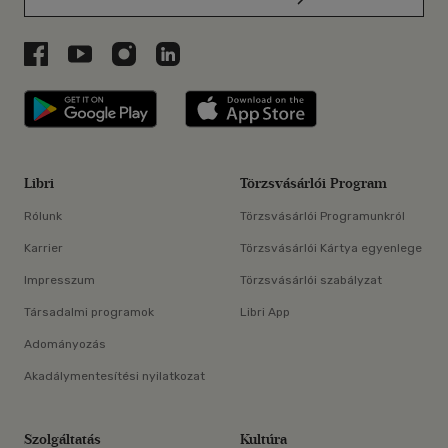
Libri a Facebookon
Libri a Youtube-on
Libri az Instagramon
Libri a LinkedInen
Libri applikáció Szerezd meg: Google P
Libri applikáció 
Libri
Törzsvásárlói Program
Rólunk
Törzsvásárlói Programunkról
Karrier
Törzsvásárlói Kártya egyenlege
Impresszum
Törzsvásárlói szabályzat
Társadalmi programok
Libri App
Adományozás
Akadálymentesítési nyilatkozat
Szolgáltatás
Kultúra