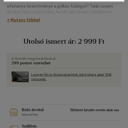
az ártatlan utasokat. Vajon valóban ártatlanok? Valóban az
istenanya teremtménye a gyilkos tűzkígyó? Talán sosem
derülne fény a rejtélyekre, ha ott nem lenne a fedélzeten
Leslie L. Lawrence, aki szájában pipájával, kezében 38-as
+ Mutass többet
Smith and Wessonjával megpróbál megálljt parancsolni a
fenevadnak. A könyv Az ördög fekete kalapja című regény
folytatása.
Utolsó ismert ár:
2 999 Ft
A termék megvásárlásával
299 pontot szerezhet
Legyen Ön is törzsvásárlónk, kártyájára akár 10%
visszajár.
Bolti átvétel
Elérhető készlet esetén akár ma
díjmentes
Szállítás