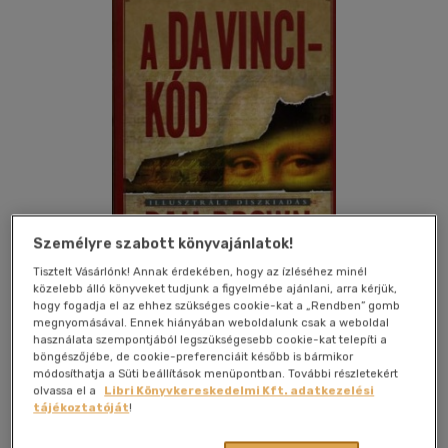
Személyre szabott könyvajánlatok!
Tisztelt Vásárlónk! Annak érdekében, hogy az ízléséhez minél
közelebb álló könyveket tudjunk a figyelmébe ajánlani, arra kérjük,
hogy fogadja el az ehhez szükséges cookie-kat a „Rendben” gomb
megnyomásával. Ennek hiányában weboldalunk csak a weboldal
Kívánságlistához adom
Megosztom
használata szempontjából legszükségesebb cookie-kat telepíti a
böngészőjébe, de cookie-preferenciáit később is bármikor
módosíthatja a Süti beállítások menüpontban. További részletekért
olvassa el a
Libri Könyvkereskedelmi Kft. adatkezelési
Gabo Könyvkiadó Kft.
|
2006
|
magyar nyelvű
|
cérnafűzött,
tájékoztatóját
!
keménytáblás
|
516 oldal