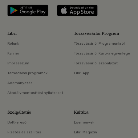
Libri applikáció Szerezd meg: Google P
Libri applikáció 
Libri
Törzsvásárlói Program
Rólunk
Törzsvásárlói Programunkról
Karrier
Törzsvásárlói Kártya egyenlege
Impresszum
Törzsvásárlói szabályzat
Társadalmi programok
Libri App
Adományozás
Akadálymentesítési nyilatkozat
Szolgáltatás
Kultúra
Boltkereső
Események
Fizetés és szállítás
Libri Magazin