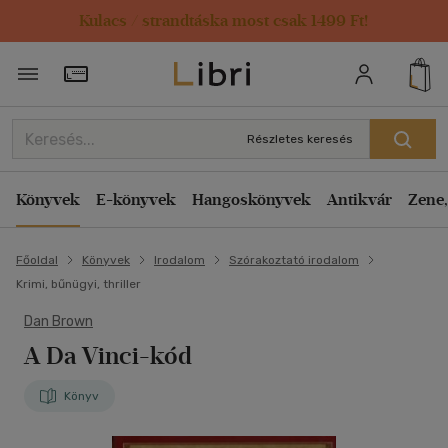
Kulacs / strandtáska most csak 1499 Ft!
Törzsvásárlói Kártya adatai
Részletes keresés
Könyvek
E-könyvek
Hangoskönyvek
Antikvár
Zene,
Főoldal
Könyvek
Irodalom
Szórakoztató irodalom
Krimi, bűnügyi, thriller
Dan Brown
A Da Vinci-kód
Könyv