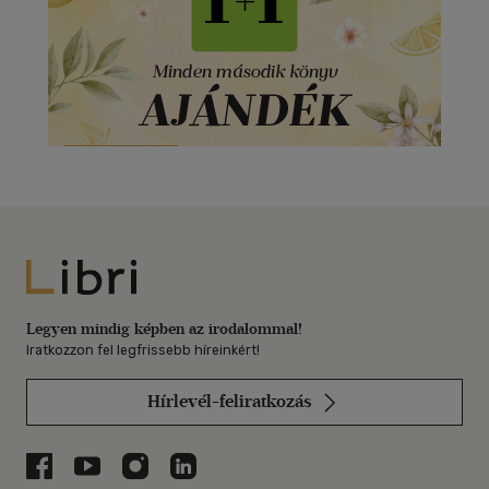
Libri
Legyen mindig képben az irodalommal!
Iratkozzon fel legfrissebb híreinkért!
Hírlevél-feliratkozás
Libri a Facebookon
Libri a Youtube-on
Libri az Instagramon
Libri a LinkedInen