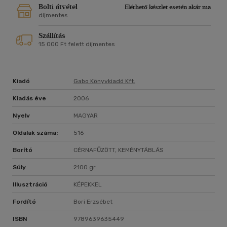
Bolti átvétel
Elérhető készlet esetén akár ma
díjmentes
Szállítás
15 000 Ft felett díjmentes
Kiadó
Gabo Könyvkiadó Kft.
Kiadás éve
2006
Nyelv
MAGYAR
Oldalak száma:
516
Borító
CÉRNAFŰZÖTT, KEMÉNYTÁBLÁS
Súly
2100 gr
Illusztráció
KÉPEKKEL
Fordító
Bori Erzsébet
ISBN
9789639635449