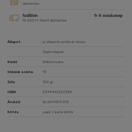
díjmentes
Szállítás
6-8 munkanap
15 000 Ft felett díjmentes
Állapot:
jó állapotú antikvár könyv
Saját képpel.
Kiadó
Békéscsaba
Oldalak száma:
15
Súly
100 gr
ISBN
2399963252389
Árukód
SL#2111870370
Kötés
papír / puha kötés