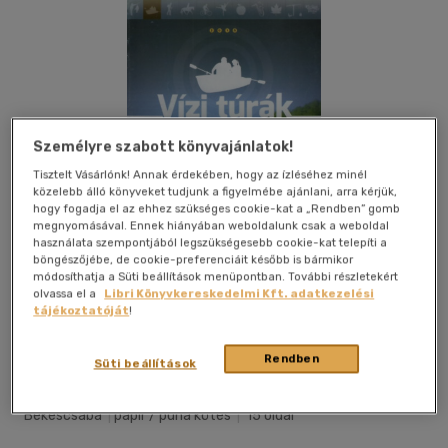
Személyre szabott könyvajánlatok!
Tisztelt Vásárlónk! Annak érdekében, hogy az ízléséhez minél
közelebb álló könyveket tudjunk a figyelmébe ajánlani, arra kérjük,
hogy fogadja el az ehhez szükséges cookie-kat a „Rendben” gomb
megnyomásával. Ennek hiányában weboldalunk csak a weboldal
használata szempontjából legszükségesebb cookie-kat telepíti a
böngészőjébe, de cookie-preferenciáit később is bármikor
módosíthatja a Süti beállítások menüpontban. További részletekért
olvassa el a
Libri Könyvkereskedelmi Kft. adatkezelési
tájékoztatóját
!
Kívánságlistához adom
Megosztom
Rendben
Süti beállítások
Békéscsaba
|
papír / puha kötés
|
15 oldal