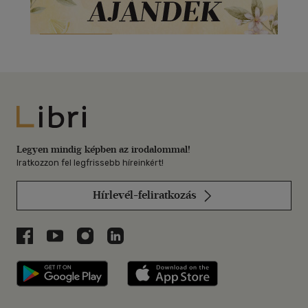
Libri
Legyen mindig képben az irodalommal!
Iratkozzon fel legfrissebb híreinkért!
Hírlevél-feliratkozás
Libri a Facebookon
Libri a Youtube-on
Libri az Instagramon
Libri a LinkedInen
Libri applikáció Szerezd meg: Google P
Libri applikáció 