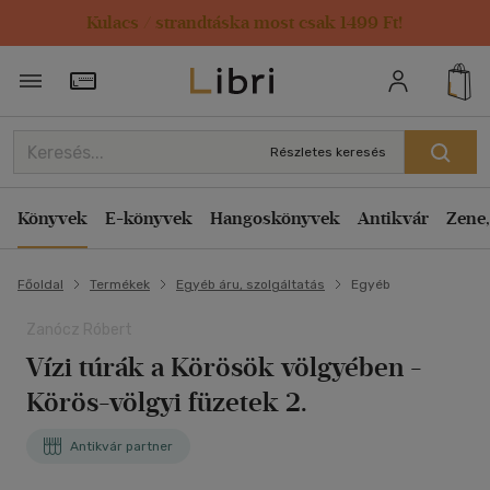
Kulacs / strandtáska most csak 1499 Ft!
Törzsvásárlói Kártya adatai
Részletes keresés
Könyvek
E-könyvek
Hangoskönyvek
Antikvár
Zene,
Főoldal
Termékek
Egyéb áru, szolgáltatás
Egyéb
Zanócz Róbert
Vízi túrák a Körösök völgyében -
Körös-völgyi füzetek 2.
Antikvár partner