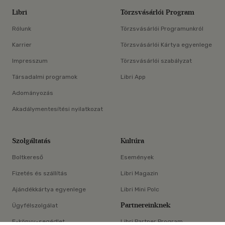
Libri
Törzsvásárlói Program
Rólunk
Törzsvásárlói Programunkról
Karrier
Törzsvásárlói Kártya egyenlege
Impresszum
Törzsvásárlói szabályzat
Társadalmi programok
Libri App
Adományozás
Akadálymentesítési nyilatkozat
Szolgáltatás
Kultúra
Boltkereső
Események
Fizetés és szállítás
Libri Magazin
Ajándékkártya egyenlege
Libri Mini Polc
Partnereinknek
Ügyfélszolgálat
E-könyv-segédlet
Libri Partner Program