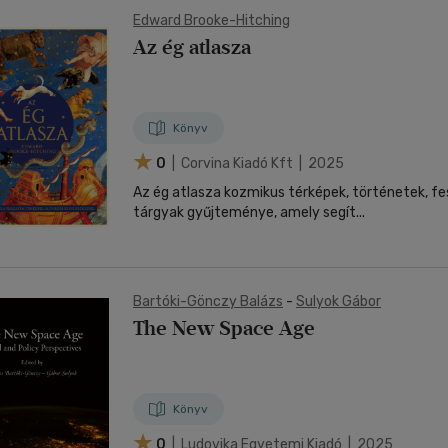
Edward Brooke-Hitching
Az ég atlasza
Könyv
0
| Corvina Kiadó Kft | 2025
Az ég atlasza kozmikus térképek, történetek, f
tárgyak gyűjteménye, amely segít...
Bartóki-Gönczy Balázs
-
Sulyok Gábor
The New Space Age
Könyv
0
| Ludovika Egyetemi Kiadó | 2025