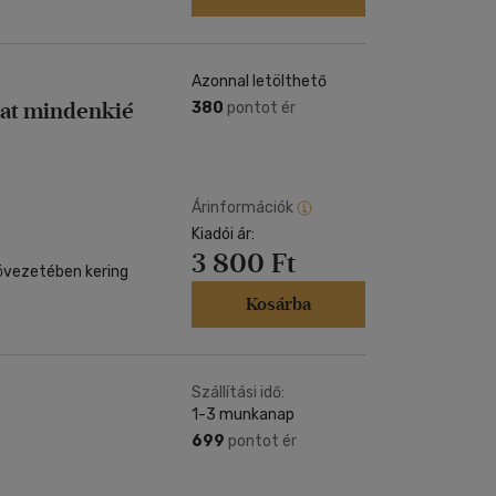
Azonnal letölthető
zat mindenkié
380
pontot ér
Árinformációk
Kiadói ár:
3 800 Ft
-övezetében kering
Kosárba
Szállítási idő:
1-3 munkanap
699
pontot ér