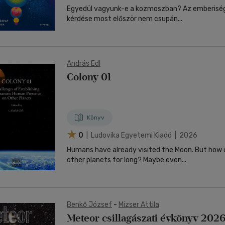
Egyedül vagyunk-e a kozmoszban? Az emberiség évezredes
kérdése most először nem csupán...
András Edl
Colony 01
Könyv
0
| Ludovika Egyetemi Kiadó | 2026
Humans have already visited the Moon. But how 
other planets for long? Maybe even...
Benkő József
-
Mizser Attila
Meteor csillagászati évkönyv 202