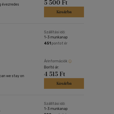
5 500 Ft
Kosárba
Szállítási idő:
1-3 munkanap
451
pontot ér
Árinformációk
Borító ár:
4 515 Ft
can we stay on
Kosárba
Szállítási idő:
1-3 munkanap
6