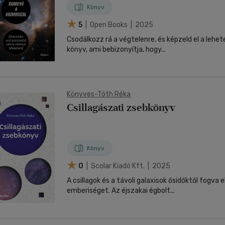
Könyv
5
| Open Books | 2025
Csodálkozz rá a végtelenre, és képzeld el a lehetetlent! V
könyv, ami bebizonyítja, hogy...
Könyves-Tóth Réka
Csillagászati zsebkönyv
Könyv
0
| Scolar Kiadó Kft. | 2025
A csillagok és a távoli galaxisok ősidőktől fogva e
emberiséget. Az éjszakai égbolt...