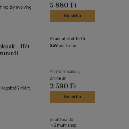
5 880 Ft
f rapidly evolving
Kosárba
Azonnal letölthető
roknak - Hét
259
pontot ér
rzumról
Árinformációk
Online ár:
2 590 Ft
llagoktól? Miért
Kosárba
Szállítási idő:
1-3 munkanap