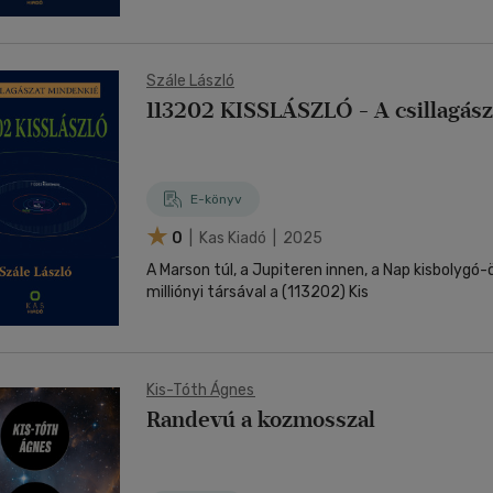
Szále László
113202 KISSLÁSZLÓ - A csillagás
E-könyv
0
| Kas Kiadó | 2025
A Marson túl, a Jupiteren innen, a Nap kisbolygó
milliónyi társával a (113202) Kis
Kis-Tóth Ágnes
Randevú a kozmosszal