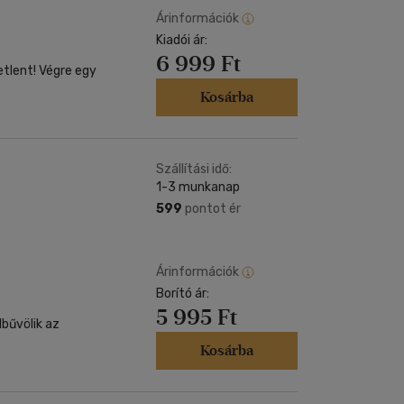
Árinformációk
Kiadói ár:
6 999 Ft
égre egy
Kosárba
Szállítási idő:
1-3 munkanap
599
pontot ér
Árinformációk
Borító ár:
5 995 Ft
lbűvölik az
Kosárba