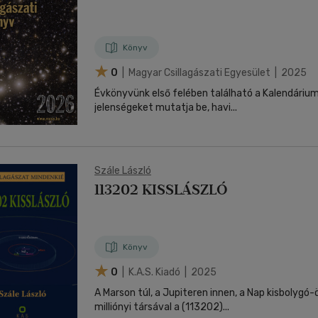
Könyv
0
| Magyar Csillagászati Egyesület | 2025
Évkönyvünk első felében található a Kalendárium,
jelenségeket mutatja be, havi...
Szále László
113202 KISSLÁSZLÓ
Könyv
0
| K.a.s. Kiadó | 2025
A Marson túl, a Jupiteren innen, a Nap kisbolygó
milliónyi társával a (113202)...