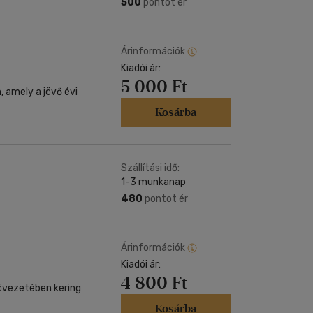
500
pontot ér
Árinformációk
Kiadói ár:
5 000 Ft
 amely a jövő évi
Kosárba
Szállítási idő:
1-3 munkanap
480
pontot ér
Árinformációk
Kiadói ár:
4 800 Ft
-övezetében kering
Kosárba