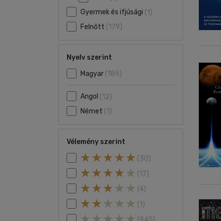
Gyermek és ifjúsági
(1)
Felnőtt
(179)
Nyelv szerint
Magyar
(185)
Angol
(12)
Német
(1)
Vélemény szerint
(30)
(17)
(4)
(1)
(945)