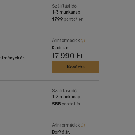
Szállítási idő:
1-3 munkanap
1799
pontot ér
Árinformációk
Kiadói ár:
17 990 Ft
estmények és
Kosárba
Szállítási idő:
1-3 munkanap
588
pontot ér
Árinformációk
Borító ár: