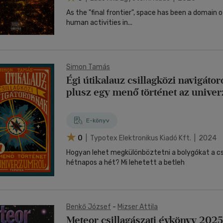
As the "final frontier", space has been a domain o
human activities in...
Simon Tamás
Égi útikalauz csillagközi navigáto
plusz egy menő történet az unive
E-könyv
0
| Typotex Elektronikus Kiadó Kft. | 2024
Hogyan lehet megkülönböztetni a bolygókat a csi
hétnapos a hét? Mi lehetett a betleh
Benkő József
-
Mizser Attila
Meteor csillagászati évkönyv 2025