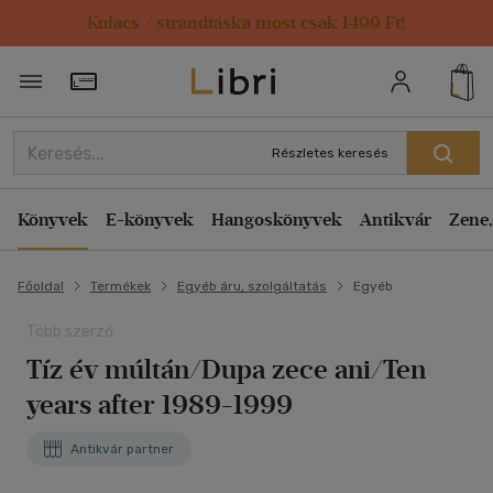
Kulacs / strandtáska most csak 1499 Ft!
Törzsvásárlói Kártya adatai
Részletes keresés
Könyvek
E-könyvek
Hangoskönyvek
Antikvár
Zene,
Főoldal
Termékek
Egyéb áru, szolgáltatás
Egyéb
Több szerző
Tíz év múltán/Dupa zece ani/Ten
years after 1989-1999
Antikvár partner