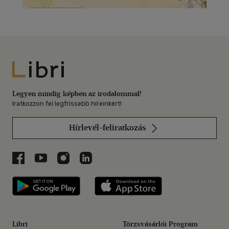
Libri
Legyen mindig képben az irodalommal!
Iratkozzon fel legfrissebb híreinkért!
Hírlevél-feliratkozás
Libri a Facebookon
Libri a Youtube-on
Libri az Instagramon
Libri a LinkedInen
Libri applikáció Szerezd meg: Google P
Libri applikáció 
Libri
Törzsvásárlói Program