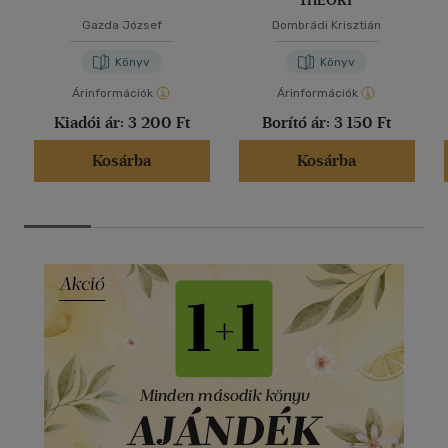
THEORY
Gazda József
Dombrádi Krisztián
Könyv
Könyv
Árinformációk
Árinformációk
Kiadói ár:
3 200 Ft
Borító ár:
3 150 Ft
Kosárba
Kosárba