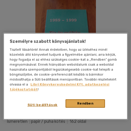
Személyre szabott könyvajánlatok!
Tisztelt Vásárlónk! Annak érdekében, hogy az ízléséhez minél
közelebb álló könyveket tudjunk a figyelmébe ajánlani, arra kérjük,
hogy fogadja el az ehhez szükséges cookie-kat a „Rendben” gomb
megnyomásával. Ennek hiányában weboldalunk csak a weboldal
használata szempontjából legszükségesebb cookie-kat telepíti a
böngészőjébe, de cookie-preferenciáit később is bármikor
módosíthatja a Süti beállítások menüpontban. További részletekért
olvassa el a
Libri Könyvkereskedelmi Kft. adatkezelési
tájékoztatóját
!
Kívánságlistához adom
Megosztom
Rendben
Süti beállítások
Ismeretlen
|
papír / puha kötés
|
162 oldal