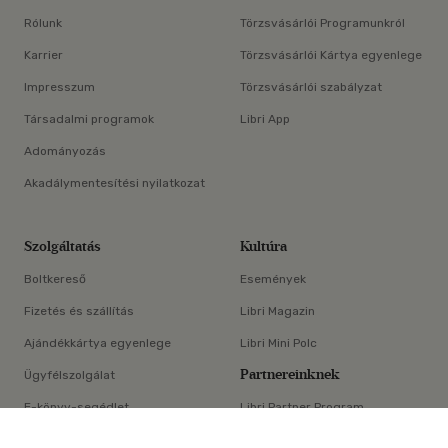
Rólunk
Törzsvásárlói Programunkról
Karrier
Törzsvásárlói Kártya egyenlege
Impresszum
Törzsvásárlói szabályzat
Társadalmi programok
Libri App
Adományozás
Akadálymentesítési nyilatkozat
Szolgáltatás
Kultúra
Boltkereső
Események
Fizetés és szállítás
Libri Magazin
Ajándékkártya egyenlege
Libri Mini Polc
Partnereinknek
Ügyfélszolgálat
E-könyv-segédlet
Libri Partner Program
×
Elállási nyilatkozat
Médiaajánlat