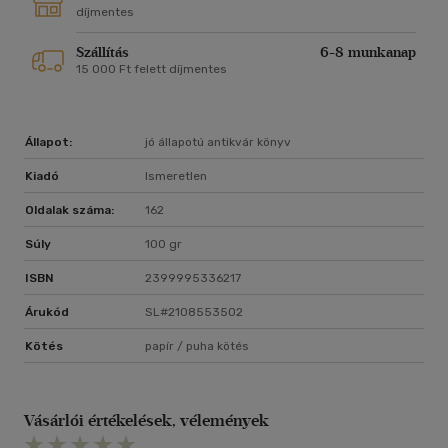
díjmentes
Szállítás
6-8 munkanap
15 000 Ft felett díjmentes
Állapot:
jó állapotú antikvár könyv
Kiadó
Ismeretlen
Oldalak száma:
162
Súly
100 gr
ISBN
2399995336217
Árukód
SL#2108553502
Kötés
papír / puha kötés
Vásárlói értékelések, vélemények