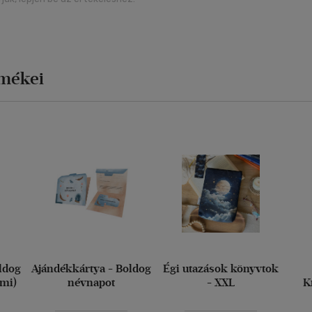
rmékei
ldog
Ajándékkártya - Boldog
Égi utazások könyvtok
imi)
névnapot
- XXL
K