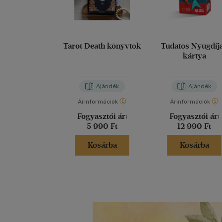
Tarot Death könyvtok
Tudatos Nyugdíj
kártya
Ajándék
Ajándék
Árinformációk
Árinformációk
Fogyasztói ár:
Fogyasztói ár:
5 990 Ft
12 990 Ft
Kosárba
Kosárba