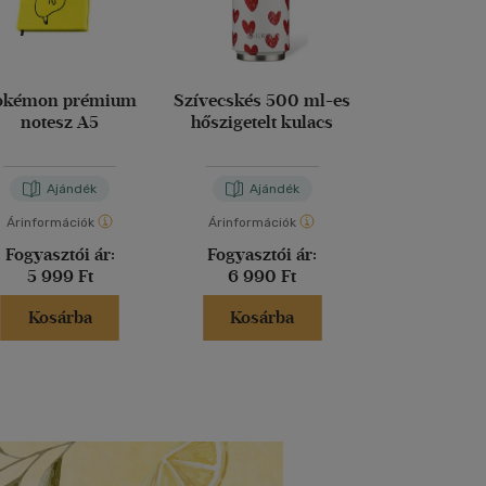
okémon prémium
Szívecskés 500 ml-es
Platinakristál
notesz A5
hőszigetelt kulacs
es hőszigetel
Ajándék
Ajándék
Aján
Árinformációk
Árinformációk
Árinformáci
Fogyasztói ár:
Fogyasztói ár:
Fogyasztó
5 999 Ft
6 990 Ft
7 690 
Kosárba
Kosárba
Kosár