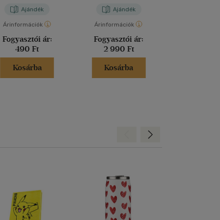
Ajándék
Ajándék
Aján
Árinformációk
Árinformációk
Árinformáci
Fogyasztói ár:
Fogyasztói ár:
Fogyasztó
490 Ft
2 990 Ft
6 990 
Kosárba
Kosárba
Kosár
Hátra
Előre