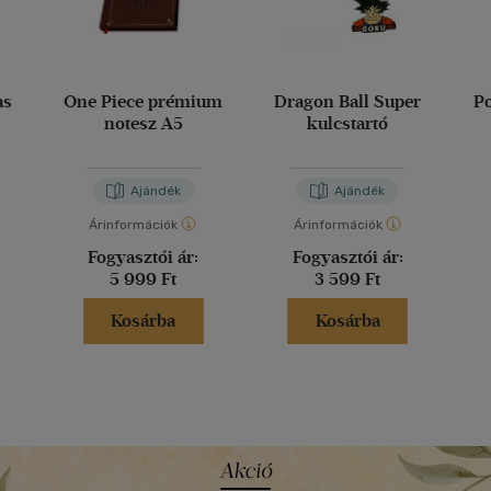
as
One Piece prémium
Dragon Ball Super
P
notesz A5
kulcstartó
Ajándék
Ajándék
Árinformációk
Árinformációk
Fogyasztói ár:
Fogyasztói ár:
5 999 Ft
3 599 Ft
Kosárba
Kosárba