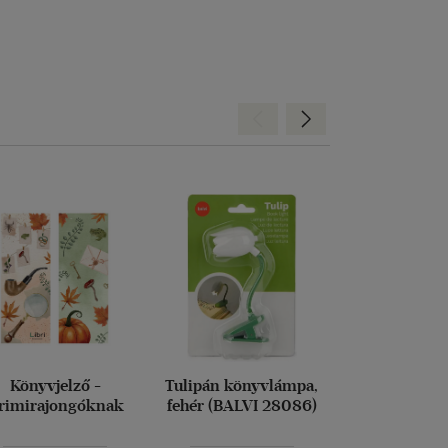
Hátra
Előre
Könyvjelző -
Tulipán könyvlámpa,
Bordó Books,
rimirajongóknak
fehér (BALVI 28086)
magic könyv