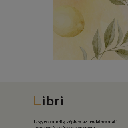
Libri
Legyen mindig képben az irodalommal!
Iratkozzon fel legfrissebb híreinkért!