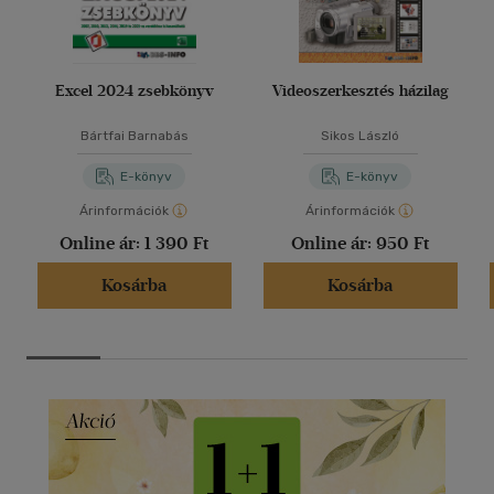
Excel 2024 zsebkönyv
Videoszerkesztés házilag
Bártfai Barnabás
Sikos László
E-könyv
E-könyv
Árinformációk
Árinformációk
Online ár:
1 390 Ft
Online ár:
950 Ft
Kosárba
Kosárba