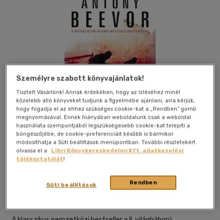
Személyre szabott könyvajánlatok!
Tisztelt Vásárlónk! Annak érdekében, hogy az ízléséhez minél
közelebb álló könyveket tudjunk a figyelmébe ajánlani, arra kérjük,
hogy fogadja el az ehhez szükséges cookie-kat a „Rendben” gomb
megnyomásával. Ennek hiányában weboldalunk csak a weboldal
használata szempontjából legszükségesebb cookie-kat telepíti a
böngészőjébe, de cookie-preferenciáit később is bármikor
módosíthatja a Süti beállítások menüpontban. További részletekért
olvassa el a
Libri Könyvkereskedelmi Kft. adatkezelési
tájékoztatóját
!
Beleolvasok
Kívánságlistához adom
Megosztom
Rendben
Süti beállítások
Gold Book Kiadó
|
2016
|
magyar nyelvű
A klasszikus nemzetközi bestseller a II. világháború