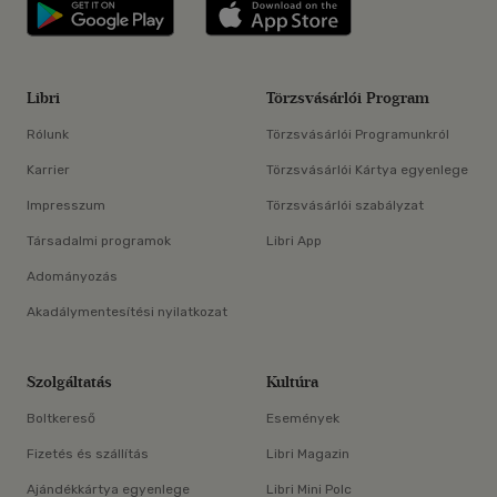
Libri applikáció Szerezd meg: Google P
Libri applikáció 
Libri
Törzsvásárlói Program
Rólunk
Törzsvásárlói Programunkról
Karrier
Törzsvásárlói Kártya egyenlege
Impresszum
Törzsvásárlói szabályzat
Társadalmi programok
Libri App
Adományozás
Akadálymentesítési nyilatkozat
Szolgáltatás
Kultúra
Boltkereső
Események
Fizetés és szállítás
Libri Magazin
Ajándékkártya egyenlege
Libri Mini Polc