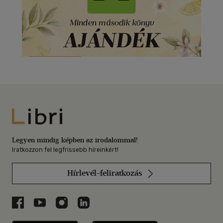
Libri
Legyen mindig képben az irodalommal!
Iratkozzon fel legfrissebb híreinkért!
Hírlevél-feliratkozás
Libri a Facebookon
Libri a Youtube-on
Libri az Instagramon
Libri a LinkedInen