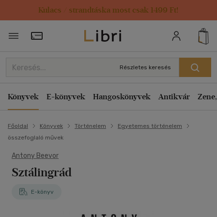
Kulacs / strandtáska most csak 1499 Ft!
Törzsvásárlói Kártya adatai
Részletes keresés
Könyvek
E-könyvek
Hangoskönyvek
Antikvár
Zene,
Főoldal
Könyvek
Történelem
Egyetemes történelem
összefoglaló művek
Antony Beevor
Sztálingrád
E-könyv