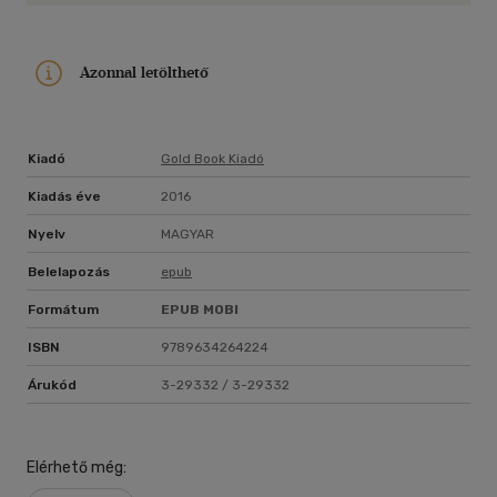
betűs graffiti: Sztálingrád-Berlin."
Azonnal letölthető
Kiadó
Gold Book Kiadó
Kiadás éve
2016
Nyelv
MAGYAR
Belelapozás
epub
Formátum
EPUB
MOBI
ISBN
9789634264224
Árukód
3-29332 / 3-29332
Elérhető még: