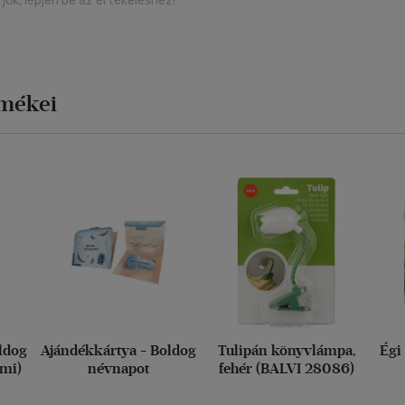
rjük, lépjen be az értékeléshez!
rmékei
ldog
Ajándékkártya - Boldog
Tulipán könyvlámpa,
Égi
imi)
névnapot
fehér (BALVI 28086)