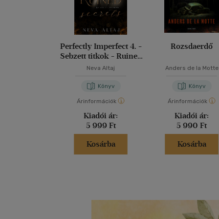
Perfectly Imperfect 4. -
Rozsdaerdő
Sebzett titkok - Ruined
secrets
Neva Altaj
Anders de la Motte
Könyv
Könyv
Árinformációk
Árinformációk
Kiadói ár:
Kiadói ár:
5 999 Ft
5 990 Ft
Kosárba
Kosárba