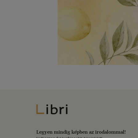
Libri
Legyen mindig képben az irodalommal!