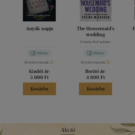
Anyák napja
The Housemaid's
F
wedding
Freida McFadden
Könyv
Könyv
Árinformációk
Árinformációk
Kiadói ár:
Borító ár:
5 999 Ft
4 890 Ft
Kosárba
Kosárba