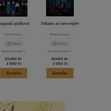
ogjunk gyilkost!
Tekints az ürességbe
Vidéki bűn
Ruff Orsolya
Philip Fracassi
Agatha Chr
Könyv
Könyv
Kön
Árinformációk
Árinformációk
Árinformáci
Kiadói ár:
Kiadói ár:
Kiadói 
4 990 Ft
4 980 Ft
5 999 
Kosárba
Kosárba
Kosár