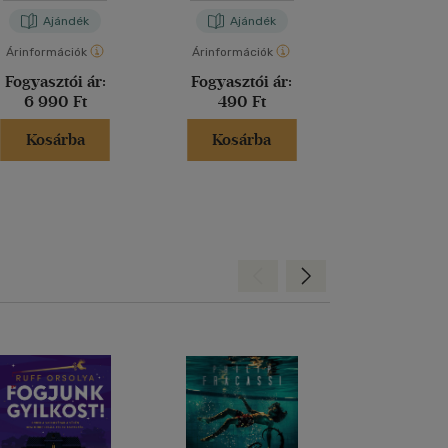
Ajándék
Ajándék
Aján
Árinformációk
Árinformációk
Árinformáci
Fogyasztói ár:
Fogyasztói ár:
Fogyasztó
6 990 Ft
490 Ft
6 990 
Kosárba
Kosárba
Kosár
Hátra
Előre