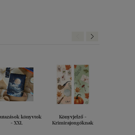
Hátra
Előre
 utazások könyvtok
Könyvjelző -
Bordó Books,
- XXL
Krimirajongóknak
magic könyv