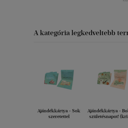
Ké
A kategória legkedveltebb te
Ajándékkártya - Sok
Ajándékkártya - Bo
szeretettel
születésnapot! (kr