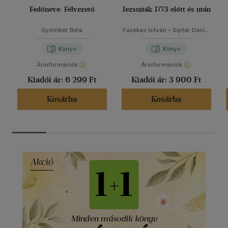
Fedőneve: Félvezető
Jezsuiták 1773 előtt és után
Gyömbér Béla
Fazekas István
-
Siptár Dániel
-
Tóth Gergely
Könyv
Könyv
Árinformációk
Árinformációk
Kiadói ár:
6 299 Ft
Kiadói ár:
3 900 Ft
Kosárba
Kosárba