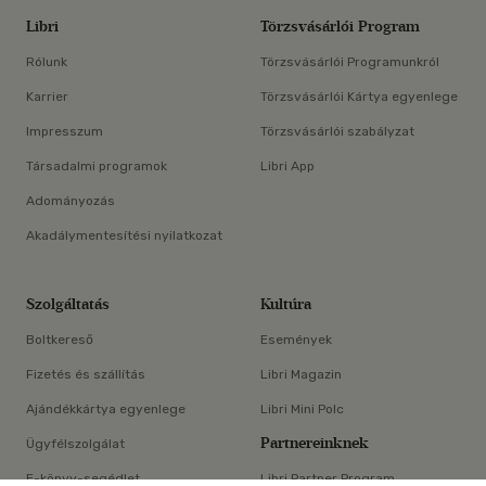
Libri
Törzsvásárlói Program
Rólunk
Törzsvásárlói Programunkról
Karrier
Törzsvásárlói Kártya egyenlege
Impresszum
Törzsvásárlói szabályzat
Társadalmi programok
Libri App
Adományozás
Akadálymentesítési nyilatkozat
Szolgáltatás
Kultúra
Boltkereső
Események
Fizetés és szállítás
Libri Magazin
Ajándékkártya egyenlege
Libri Mini Polc
Partnereinknek
Ügyfélszolgálat
E-könyv-segédlet
Libri Partner Program