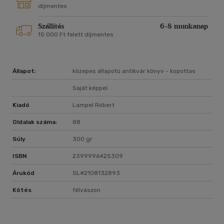
díjmentes
Szállítás
6-8 munkanap
15 000 Ft felett díjmentes
Állapot:
közepes állapotú antikvár könyv - kopottas
Saját képpel.
Kiadó
Lampel Róbert
Oldalak száma:
88
Súly
300 gr
ISBN
2399996425309
Árukód
SL#2108132893
Kötés
félvászon