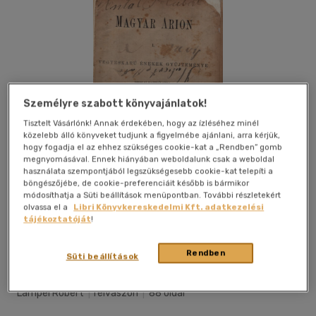
Személyre szabott könyvajánlatok!
Tisztelt Vásárlónk! Annak érdekében, hogy az ízléséhez minél
közelebb álló könyveket tudjunk a figyelmébe ajánlani, arra kérjük,
hogy fogadja el az ehhez szükséges cookie-kat a „Rendben” gomb
megnyomásával. Ennek hiányában weboldalunk csak a weboldal
használata szempontjából legszükségesebb cookie-kat telepíti a
böngészőjébe, de cookie-preferenciáit később is bármikor
módosíthatja a Süti beállítások menüpontban. További részletekért
olvassa el a
Libri Könyvkereskedelmi Kft. adatkezelési
tájékoztatóját
!
Kívánságlistához adom
Megosztom
Rendben
Süti beállítások
Lampel Róbert
|
félvászon
|
88 oldal