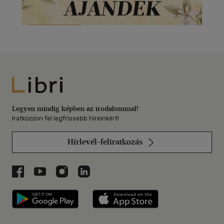
Libri
Legyen mindig képben az irodalommal!
Iratkozzon fel legfrissebb híreinkért!
Hírlevél-feliratkozás
Libri a Facebookon
Libri a Youtube-on
Libri az Instagramon
Libri a LinkedInen
Libri applikáció Szerezd meg: Google P
Libri applikáció 