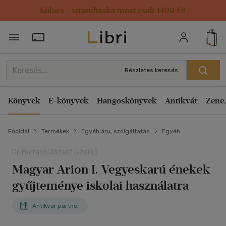
Kulacs / strandtáska most csak 1499 Ft!
Törzsvásárlói Kártya adatai
Részletes keresés
Könyvek
E-könyvek
Hangoskönyvek
Antikvár
Zene,
Főoldal
Termékek
Egyéb áru, szolgáltatás
Egyéb
Dr. Harrach József (szerk.)
Magyar Arion I. Vegyeskarú énekek
gyűjteménye iskolai használatra
Antikvár partner