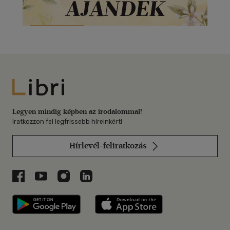
Libri
Legyen mindig képben az irodalommal!
Iratkozzon fel legfrissebb híreinkért!
Hírlevél-feliratkozás
Libri a Facebookon
Libri a Youtube-on
Libri az Instagramon
Libri a LinkedInen
Libri applikáció Szerezd meg: Google P
Libri applikáció 