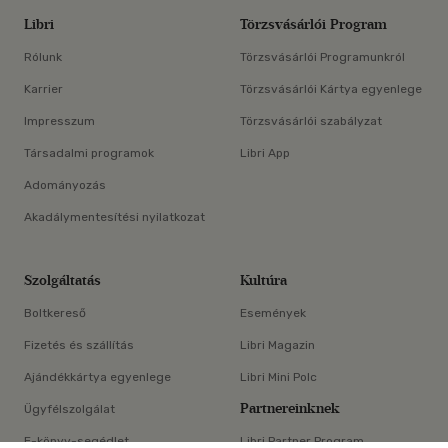
Libri
Törzsvásárlói Program
Rólunk
Törzsvásárlói Programunkról
Karrier
Törzsvásárlói Kártya egyenlege
Impresszum
Törzsvásárlói szabályzat
Társadalmi programok
Libri App
Adományozás
Akadálymentesítési nyilatkozat
Szolgáltatás
Kultúra
Boltkereső
Események
Fizetés és szállítás
Libri Magazin
Ajándékkártya egyenlege
Libri Mini Polc
Partnereinknek
Ügyfélszolgálat
E-könyv-segédlet
Libri Partner Program