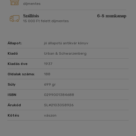
díjmentes
Szállítás
6-8 munkanap
15 000 Ft felett díjmentes
Állapot:
jó állapotú antikvár könyv
Kiadó
Urban & Schwarzenberg
Kiadás éve
1937
Oldalak száma:
188
Súly
699 gr
ISBN
0299001384688
Árukód
SL#2103058926
Kötés
vászon