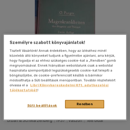
Személyre szabott könyvajánlatok!
Tisztelt Vásárlónk! Annak érdekében, hogy az ízléséhez minél
közelebb álló könyveket tudjunk a figyelmébe ajánlani, arra kérjük,
hogy fogadja el az ehhez szükséges cookie-kat a „Rendben” gomb
megnyomásával. Ennek hiányában weboldalunk csak a weboldal
használata szempontjából legszükségesebb cookie-kat telepíti a
böngészőjébe, de cookie-preferenciáit később is bármikor
módosíthatja a Süti beállítások menüpontban. További részletekért
olvassa el a
Libri Könyvkereskedelmi Kft. adatkezelési
tájékoztatóját
!
Kívánságlistához adom
Megosztom
Rendben
Süti beállítások
Urban & Schwarzenberg
|
1937
|
vászon
|
188 oldal