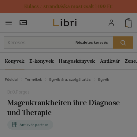
Kulacs / strandtáska most csak 1499 Ft!
Törzsvásárlói Kártya adatai
Részletes keresés
Könyvek
E-könyvek
Hangoskönyvek
Antikvár
Zene,
Főoldal
Termékek
Egyéb áru, szolgáltatás
Egyéb
Dr.O.Porges
Magenkrankheiten ihre Diagnose
und Therapie
Antikvár partner