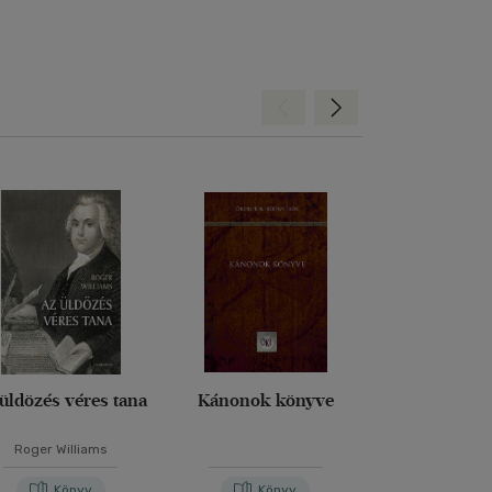
Hátra
Előre
üldözés véres tana
Kánonok könyve
Véges és ör
Roger Williams
Edith St
Könyv
Könyv
Kön