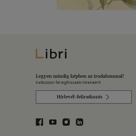
Libri
Legyen mindig képben az irodalommal!
Iratkozzon fel legfrissebb híreinkért!
Hírlevél-feliratkozás
Libri a Facebookon
Libri a Youtube-on
Libri az Instagramon
Libri a LinkedInen