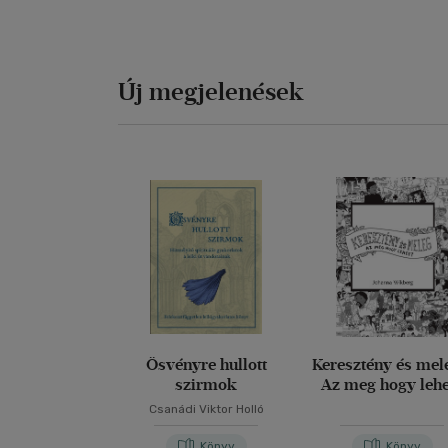
Új megjelenések
Ösvényre hullott
Keresztény és mel
szirmok
Az meg hogy leh
Csanádi Viktor Holló
Könyv
Könyv