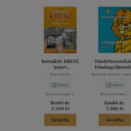
Interaktív KRESZ
Tündérboszorká
könyv
Feladatgyűjtemé
személygépkocsi-
Kotra Károly
Bosnyák Viktória
-
Hev
vezetők részére
Kanyó Andrea
Könyv
Könyv
Árinformációk
Árinformációk
Borító ár:
Kiadói ár:
3 500 Ft
2 390 Ft
Kosárba
Kosárba