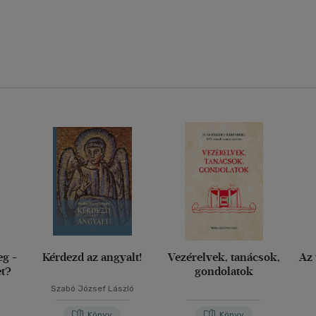
eg -
Kérdezd az angyalt!
Vezérelvek, tanácsok,
Az 
et?
gondolatok
Szabó József László
Könyv
Könyv