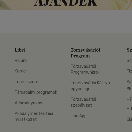
Libri
Törzsvásárlói
Sz
Program
Rólunk
Bo
Törzsvásárlói
Karrier
Fi
Programunkról
Impresszum
Aj
Törzsvásárlói Kártya
eg
egyenlege
Társadalmi programok
Üg
Törzsvásárlói
Adományozás
szabályzat
E-
Akadálymentesítési
Libri App
nyilatkozat
El