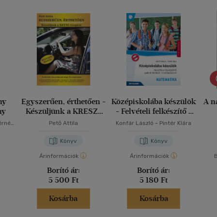
ny
Egyszerűen, érthetően -
Középiskolába készülök
A n
ny
Készüljünk a KRESZ-
- Felvételi felkészítő -
vizsgára!
Matematika
érné
Pető Attila
Konfár László
-
Pintér Klára
Könyv
Könyv
Árinformációk
Árinformációk
B
Borító ár:
Borító ár:
5 500 Ft
5 180 Ft
Kosárba
Kosárba