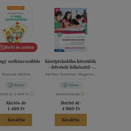
Bolti és online
Bolti és
agy szókincsrablás
Középiskolába készülök
Érettségi Last
- felvételi felkészítő -
Földra
Magyar nyelv és
Bosnyák Viktória
Kertész Józsefné
-
Magonyné
Neumann Vi
irodalom
Czink Andrea
Könyv
Könyv
Kön
orító ár:
2 499 Ft
Árinformációk
Borító ár:
2 99
Akciós ár:
Borító ár:
Akciós 
1 499 Ft
4 980 Ft
2 093 
Kosárba
Kosárba
Kosár