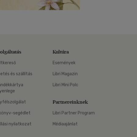
olgáltatás
Kultúra
ltkereső
Események
zetés és szállítás
Libri Magazin
ándékkártya
Libri Mini Polc
yenlege
Partnereinknek
yfélszolgálat
könyv-segédlet
Libri Partner Program
állási nyilatkozat
Médiaajánlat