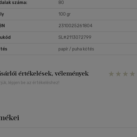
dalak száma:
80
ly
100 gr
BN
2310025261804
rukód
SL#2113072799
tés
papír / puha kötés
ásárlói értékelések, vélemények
rjük, lépjen be az értékeléshez!
rmékei