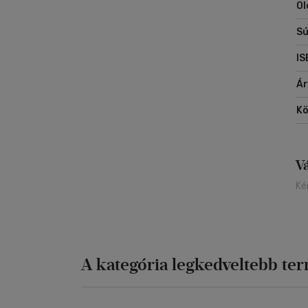
Ol
Sú
IS
Á
Kö
V
Ké
A kategória legkedveltebb te