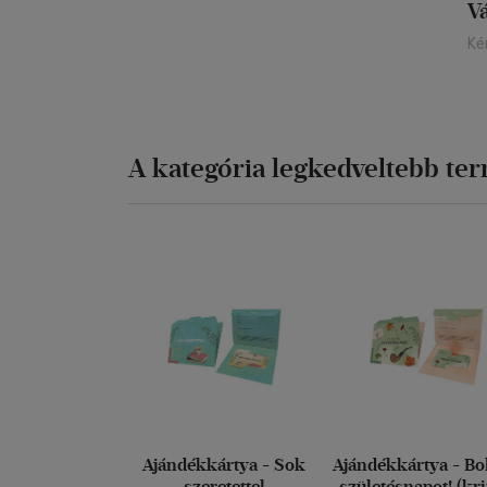
V
Ké
A kategória legkedveltebb te
Ajándékkártya - Sok
Ajándékkártya - Bo
szeretettel
születésnapot! (kr