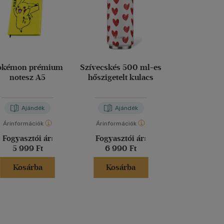
okémon prémium
Szívecskés 500 ml-es
Platinakristál
notesz A5
hőszigetelt kulacs
es hőszigetel
Ajándék
Ajándék
Aján
Árinformációk
Árinformációk
Árinformáci
Fogyasztói ár:
Fogyasztói ár:
Fogyasztó
5 999 Ft
6 990 Ft
7 690 
Kosárba
Kosárba
Kosár