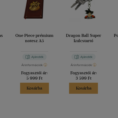
as
One Piece prémium
Dragon Ball Super
P
notesz A5
kulcstartó
Ajándék
Ajándék
Árinformációk
Árinformációk
Fogyasztói ár:
Fogyasztói ár:
5 999 Ft
3 599 Ft
Kosárba
Kosárba