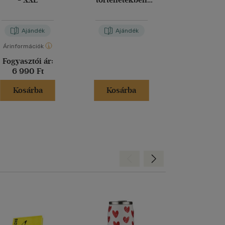
találkozunk
Ajándék
Ajándék
Aján
Árinformációk
Árinformáci
Fogyasztói ár:
Fogyasztó
6 990 Ft
6 990 
Kosárba
Kosárba
Kosár
Hátra
Előre