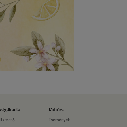
olgáltatás
Kultúra
ltkereső
Események