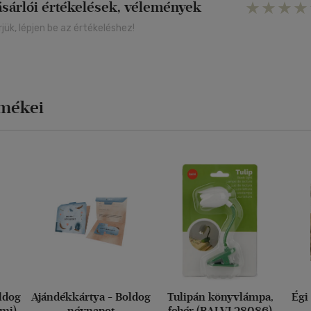
ásárlói értékelések, vélemények
rjük, lépjen be az értékeléshez!
rmékei
ldog
Ajándékkártya - Boldog
Tulipán könyvlámpa,
Égi
imi)
névnapot
fehér (BALVI 28086)