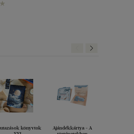
Hátra
Előre
 utazások könyvtok
Ajándékkártya - A
Bordó Books,
- XXL
történetekben
magic könyv