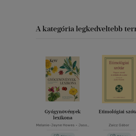
A kategória legkedveltebb te
Gyógynövények
Etimológiai szót
lexikona
Melanie-Jayne Howes
-
Jason
Zaicz Gábor
Irving
-
Monique Simmonds