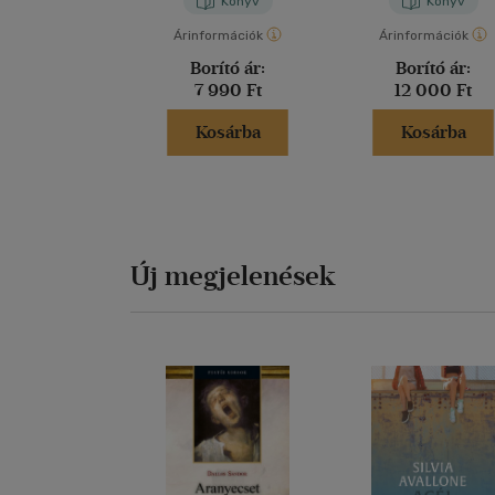
Könyv
Könyv
Árinformációk
Árinformációk
Borító ár:
Borító ár:
7 990 Ft
12 000 Ft
Kosárba
Kosárba
Új megjelenések