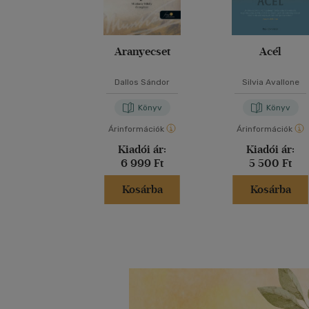
Aranyecset
Acél
Dallos Sándor
Silvia Avallone
Könyv
Könyv
Árinformációk
Árinformációk
Kiadói ár:
Kiadói ár:
6 999 Ft
5 500 Ft
Kosárba
Kosárba