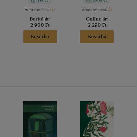
Könyv
E-könyv
Árinformációk
Árinformációk
Borító ár:
Online ár:
2 900 Ft
2 290 Ft
Kosárba
Kosárba