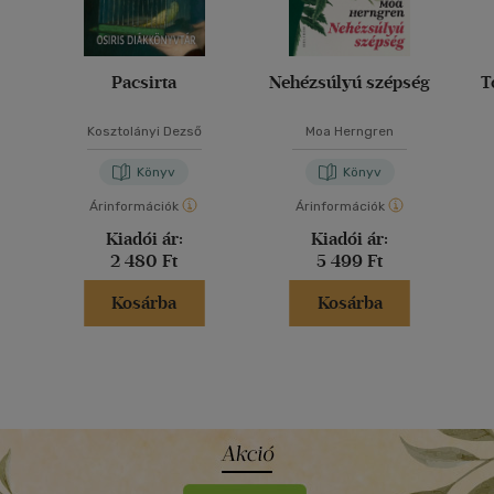
Pacsirta
Nehézsúlyú szépség
T
Kosztolányi Dezső
Moa Herngren
Könyv
Könyv
Árinformációk
Árinformációk
Kiadói ár:
Kiadói ár:
2 480 Ft
5 499 Ft
Kosárba
Kosárba