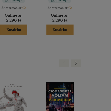
E-könyv
E-könyv
Kön
Árinformációk
Árinformációk
Árinformáci
Online ár:
Online ár:
Kiadói 
2 290 Ft
2 290 Ft
3 200 
Kosárba
Kosárba
Kosár
Hátra
Előre