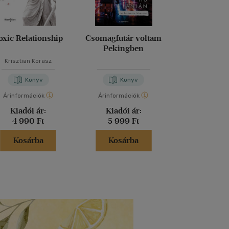
oxic Relationship
Csomagfutár voltam
Jelképek mö
Pekingben
valós
Krisztian Korasz
Méliusz Jó
Könyv
Könyv
Kön
Árinformációk
Árinformációk
Árinformáci
Kiadói ár:
Kiadói ár:
Kiadói 
4 990 Ft
5 999 Ft
3 045 
Kosárba
Kosárba
Kosár