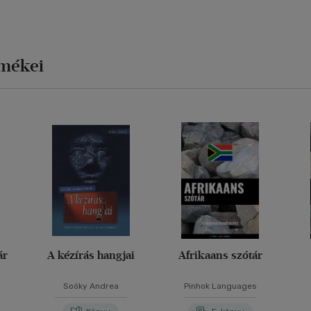
rmékei
ár
A kézírás hangjai
Afrikaans szótár
Soóky Andrea
Pinhok Languages