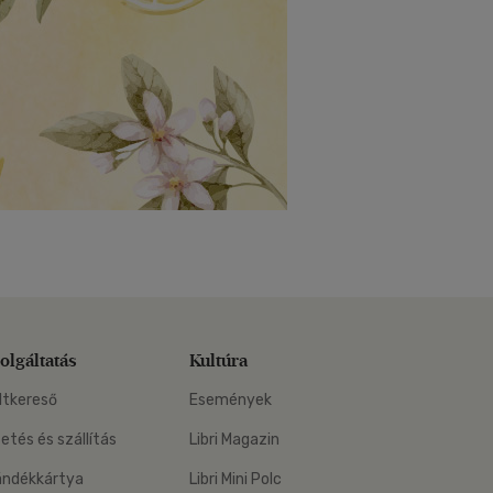
olgáltatás
Kultúra
ltkereső
Események
zetés és szállítás
Libri Magazin
ándékkártya
Libri Mini Polc