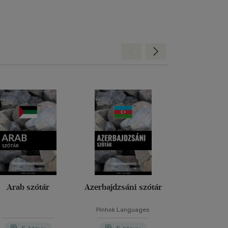
Hátra
Előre
Arab szótár
Azerbajdzsáni szótár
Balassi-kard
Pinhok Languages
Molnár P