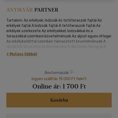
Tartalom: Az erkélyek, lodzsák és tetőteraszok fajtái Az
erkélyek fajtái A lodzsák fajtái A tetőteraszok fajtái Az
erkélyek szerkezete Az erkélyekkel, lodzsákkal és a
teraszokkal szembeni követelmények Az aljzat egyes rétegei
Az erkélykorláttal szemben támasztott követelmények A
részletek tervezése és kivitelezése A dilatációs hézagok A
vízelvezetéssel szemben támasztott követelmények Az
+ Mutass többet
erkélyek rossz állapotának okai A hibák leggyakoribb okai A
tartószerkezeten megjelenő hibák A padlószerkezet hibái Az
erkély védőkorlátjának leggyakoribb hibái A bádogozások
Árinformációk
leggyakoribb hibái Felújítási eljárások A szükséges építési
engedélyek A megfelelő kivitelező kiválasztása A felújítás
Ingyen szállítás 15 000 Ft felett
menete A kész munka átvétele a kivitelezőtől Felújítási
Online ár:
1 700 Ft
technológiák és rendszerek A tartószerkezet felújítása A
padlószerkezet és a bádogozás felújítása Az erkélykorlát
felújítása Utólagos hőszigetelés A padló és a függőleges
Kosárba
szerkezetek, valamint az ajtó csatlakoztatása
Erkélyfelújítás Murexin anyagokkal Az alapfelület megfelelő
kialakítása Vasbeton szerkezetek felújítása A felújítás