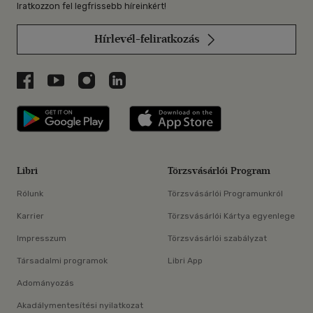
Iratkozzon fel legfrissebb híreinkért!
Hírlevél-feliratkozás
Libri a Facebookon
Libri a Youtube-on
Libri az Instagramon
Libri a LinkedInen
Libri applikáció Szerezd meg: Google P
Libri applikáció 
Libri
Törzsvásárlói Program
Rólunk
Törzsvásárlói Programunkról
Karrier
Törzsvásárlói Kártya egyenlege
Impresszum
Törzsvásárlói szabályzat
Társadalmi programok
Libri App
Adományozás
Akadálymentesítési nyilatkozat