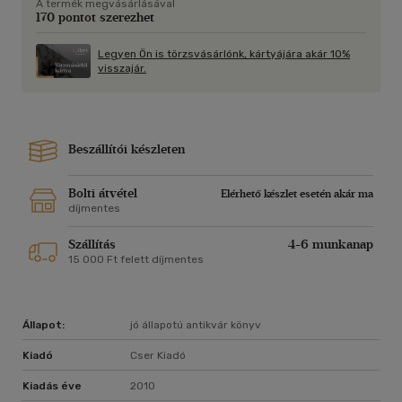
A termék megvásárlásával
színvonala A felújítás után keletkezett hibák és azok okai A
170 pontot szerezhet
felújítási tervek hibái A kivitelezés leggyakoribb hibái A
felújítással együtt célszerű korszerűsíteni A minőség javítása
Legyen Ön is törzsvásárlónk, kártyájára akár 10%
növeli a használati értéket A lakás hasznos területének
visszajár.
növelése Változtassunk az építészeti jellegen és a korlát
kialakításán
Beszállítói készleten
Bolti átvétel
Elérhető készlet esetén akár ma
díjmentes
Szállítás
4-6 munkanap
15 000 Ft felett díjmentes
Állapot:
jó állapotú antikvár könyv
Kiadó
Cser Kiadó
Kiadás éve
2010