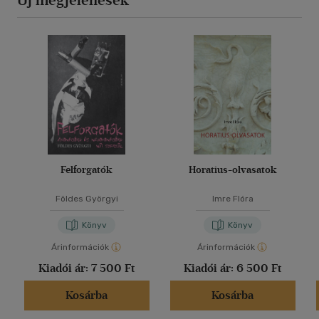
Új megjelenések
Felforgatók
Horatius-olvasatok
Földes Györgyi
Imre Flóra
Könyv
Könyv
Árinformációk
Árinformációk
Kiadói ár:
7 500 Ft
Kiadói ár:
6 500 Ft
Kosárba
Kosárba