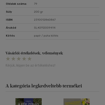
Oldalak száma:
79
Súly
200 gr
ISBN
2310012860867
Árukód
SL#2112009414
Kötés
papír / puha kötés
Vásárlói értékelések, vélemények
Kérjük, lépjen be az értékeléshez!
A kategória legkedveltebb termékei