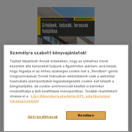
Személyre szabott könyvajánlatok!
Tisztelt Vásárlónk! Annak érdekében, hogy az ízléséhez minél
közelebb álló könyveket tudjunk a figyelmébe ajánlani, arra kérjük,
hogy fogadja el az ehhez szükséges cookie-kat a „Rendben” gomb
megnyomásával. Ennek hiányában weboldalunk csak a weboldal
használata szempontjából legszükségesebb cookie-kat telepíti a
böngészőjébe, de cookie-preferenciáit később is bármikor
módosíthatja a Süti beállítások menüpontban. További részletekért
olvassa el a
Libri Könyvkereskedelmi Kft. adatkezelési
tájékoztatóját
!
Kívánságlistához adom
Megosztom
Rendben
Süti beállítások
Cser Kiadó
|
2010
|
papír / puha kötés
|
79 oldal