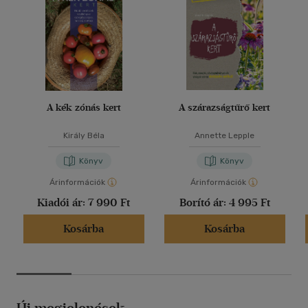
A kék zónás kert
A szárazságtűrő kert
Király Béla
Annette Lepple
Könyv
Könyv
Árinformációk
Árinformációk
Kiadói ár:
7 990 Ft
Borító ár:
4 995 Ft
Kosárba
Kosárba