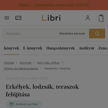
Kulacs / strandtáska most csak 1499 Ft!
Törzsvásárlói Kártya adatai
Részletes keresés
Könyvek
E-könyvek
Hangoskönyvek
Antikvár
Zene,
Főoldal
Könyvek
Kert, ház, otthon
Otthon és lakberendezés
Házépítés, felújítás
Slavomír Slivon, Milan Drzka
Erkélyek, lodzsák, teraszok
felújítása
Antikvár partner