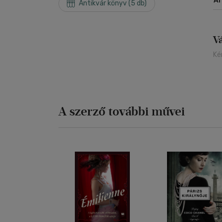
Á
Antikvár könyv (5 db)
V
Ké
A szerző további művei