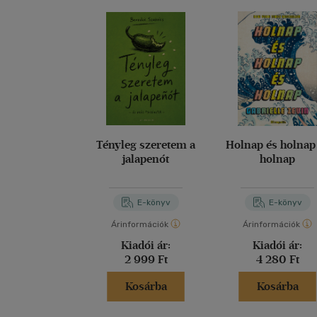
Tényleg szeretem a
Holnap és holnap
jalapenót
holnap
E-könyv
E-könyv
Árinformációk
Árinformációk
Kiadói ár:
Kiadói ár:
2 999 Ft
4 280 Ft
Kosárba
Kosárba