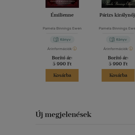
Émilienne
Párizs királynőj
Pamela Binnings Ewen
Pamela Binnings Ew
Könyv
Könyv
Árinformációk
Árinformációk
Borító ár:
Borító ár:
5 990 Ft
5 990 Ft
Kosárba
Kosárba
Új megjelenések