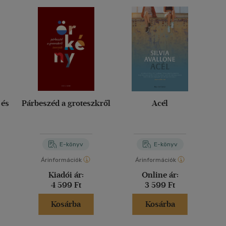
 és
Párbeszéd a groteszkről
Acél
E-könyv
E-könyv
Árinformációk
Árinformációk
Kiadói ár:
Online ár:
4 599 Ft
3 599 Ft
Kosárba
Kosárba