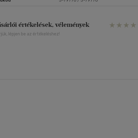
rukód
3-79776 / 3-79776
ásárlói értékelések, vélemények
rjük, lépjen be az értékeléshez!