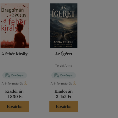
A fehér király
Az Ígéret
Für Eli
Teleki Anna
Szabó Ma
E-könyv
E-könyv
E-kö
Árinformációk
Árinformációk
Árinformáci
Kiadói ár:
Kiadói ár:
Kiadói 
4 899 Ft
3 453 Ft
3 490 
Kosárba
Kosárba
Kosár