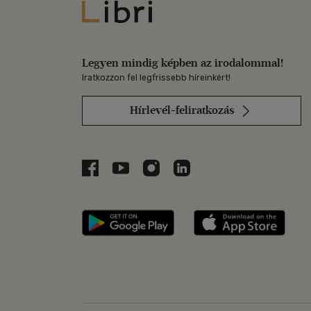
Libri
Legyen mindig képben az irodalommal!
Iratkozzon fel legfrissebb híreinkért!
Hírlevél-feliratkozás
Libri a Facebookon
Libri a Youtube-on
Libri az Instagramon
Libri a LinkedInen
Libri applikáció Szerezd m
Libri