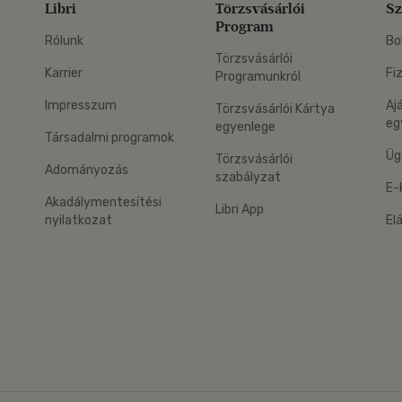
Libri
Törzsvásárlói
Sz
Program
Rólunk
Bo
Törzsvásárlói
Karrier
Fi
Programunkról
Impresszum
Aj
Törzsvásárlói Kártya
eg
egyenlege
Társadalmi programok
Üg
Törzsvásárlói
Adományozás
szabályzat
E-
Akadálymentesítési
Libri App
nyilatkozat
El
eg: Google Play
 applikáció Letölthető az App Store-ból