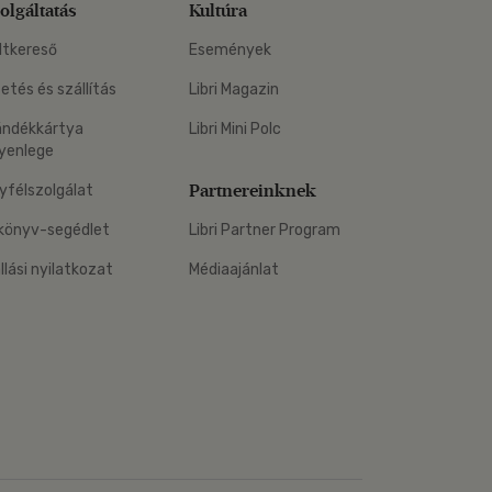
olgáltatás
Kultúra
ltkereső
Események
zetés és szállítás
Libri Magazin
ándékkártya
Libri Mini Polc
yenlege
Partnereinknek
yfélszolgálat
könyv-segédlet
Libri Partner Program
állási nyilatkozat
Médiaajánlat