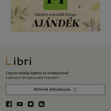
Libri
Legyen mindig képben az irodalommal!
Iratkozzon fel legfrissebb híreinkért!
Hírlevél-feliratkozás
Libri a Facebookon
Libri a Youtube-on
Libri az Instagramon
Libri a LinkedInen