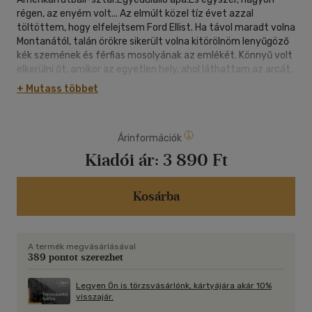
régen, az enyém volt... Az elmúlt közel tíz évet azzal
töltöttem, hogy elfelejtsem Ford Ellist. Ha távol maradt volna
Montanától, talán örökre sikerült volna kitörölnöm lenyűgöző
kék szemének és férfias mosolyának az emlékét. Könnyű volt
elkerülni őt, amikor az egyetlen hely, ahol láthattam az arcát,
az ESPN sportcsatorna volt - és ezt a problémát a
+ Mutass többet
távirányítóval könnyen megoldhattam. Csakhogy a főnököm
épp most vette fel Fordot a Treasure State Wildcats új
vezetőedzőjének. Nem elég, hogy kénytelen leszek nézni őt a
Árinformációk
pálya széléről ebben a szezonban, de most, hogy együtt
dolgozunk, elkerülni is lehetetlen lesz. Talán mégsem
Kiadói ár:
3 890 Ft
felejtettem el Fordot. Talán még mindig arról álmodozom, mi
lehetett volna köztünk. És talán ő sem felejtett el engem.
Azonban ezek a ,,talánok" nem változtatnak azon a tényen,
Kosárba
hogy soha nem voltunk egymásnak rendeltetve. Talán
egyszer az enyém volt. De mától kezdve Ford Ellist csakis így
fogom hívni: az edző.
A termék megvásárlásával
389 pontot szerezhet
Legyen Ön is törzsvásárlónk, kártyájára akár 10%
visszajár.