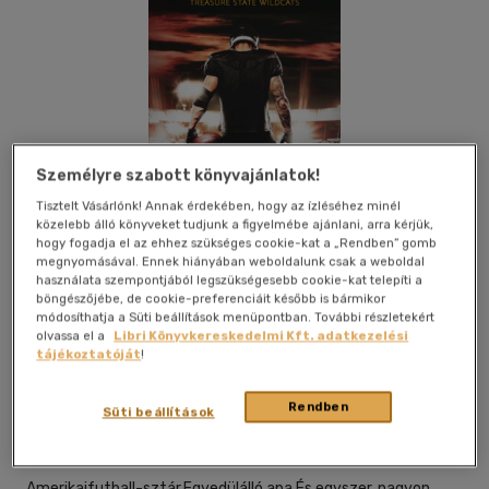
Személyre szabott könyvajánlatok!
Tisztelt Vásárlónk! Annak érdekében, hogy az ízléséhez minél
közelebb álló könyveket tudjunk a figyelmébe ajánlani, arra kérjük,
hogy fogadja el az ehhez szükséges cookie-kat a „Rendben” gomb
megnyomásával. Ennek hiányában weboldalunk csak a weboldal
használata szempontjából legszükségesebb cookie-kat telepíti a
böngészőjébe, de cookie-preferenciáit később is bármikor
módosíthatja a Süti beállítások menüpontban. További részletekért
olvassa el a
Libri Könyvkereskedelmi Kft. adatkezelési
tájékoztatóját
!
Beleolvasok
Kívánságlistához adom
Megosztom
Rendben
Süti beállítások
Kossuth Kiadó Zrt
|
2026
|
magyar nyelvű
Amerikaifutball-sztár.Egyedülálló apa.És egyszer, nagyon