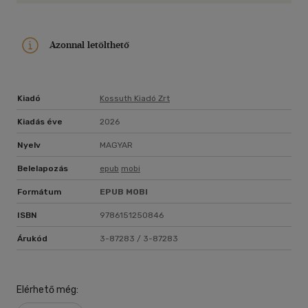
Azonnal letölthető
Kiadó
Kossuth Kiadó Zrt
Kiadás éve
2026
Nyelv
MAGYAR
Belelapozás
epub
mobi
Formátum
EPUB
MOBI
ISBN
9786151250846
Árukód
3-87283 / 3-87283
Elérhető még: