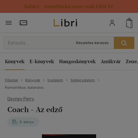
Kulacs / strandtáska most csak 1499 Ft!
Törzsvásárlói Kártya adatai
Részletes keresés
Könyvek
E-könyvek
Hangoskönyvek
Antikvár
Zene,
Főoldal
Könyvek
Irodalom
Szépirodalom
Romantikus, kalandos
Devney Perry
Coach - Az edző
E-könyv