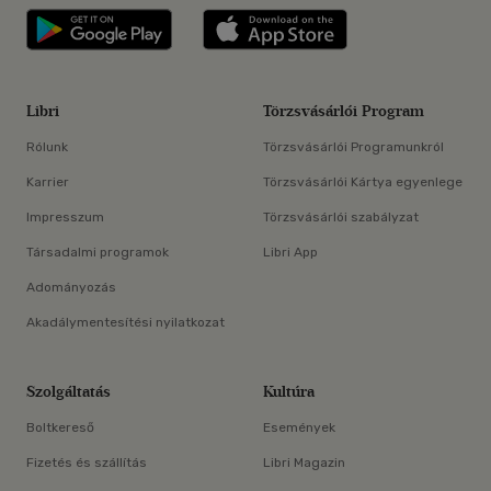
Libri applikáció Szerezd meg: Google P
Libri applikáció 
Libri
Törzsvásárlói Program
Rólunk
Törzsvásárlói Programunkról
Karrier
Törzsvásárlói Kártya egyenlege
Impresszum
Törzsvásárlói szabályzat
Társadalmi programok
Libri App
Adományozás
Akadálymentesítési nyilatkozat
Szolgáltatás
Kultúra
Boltkereső
Események
Fizetés és szállítás
Libri Magazin