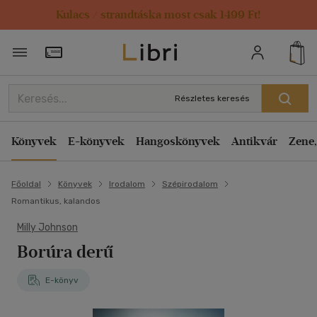
Kulacs / strandtáska most csak 1499 Ft!
Törzsvásárlói Kártya adatai
Részletes keresés
Könyvek
E-könyvek
Hangoskönyvek
Antikvár
Zene,
Főoldal
Könyvek
Irodalom
Szépirodalom
Romantikus, kalandos
Milly Johnson
Borúra derű
E-könyv