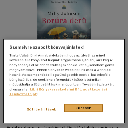
Személyre szabott könyvajánlatok!
Tisztelt Vásárlónk! Annak érdekében, hogy az ízléséhez minél
közelebb álló könyveket tudjunk a figyelmébe ajánlani, arra kérjük,
hogy fogadja el az ehhez szükséges cookie-kat a „Rendben” gomb
megnyomásával. Ennek hiányában weboldalunk csak a weboldal
használata szempontjából legszükségesebb cookie-kat telepíti a
böngészőjébe, de cookie-preferenciáit később is bármikor
módosíthatja a Süti beállítások menüpontban. További részletekért
olvassa el a
Libri Könyvkereskedelmi Kft. adatkezelési
tájékoztatóját
!
Beleolvasok
Kívánságlistához adom
Megosztom
Rendben
Süti beállítások
Pioneer Books
|
2025
|
magyar nyelvű
Emlékezetes nyaralásnak indult. De talán túlságosan is azzá