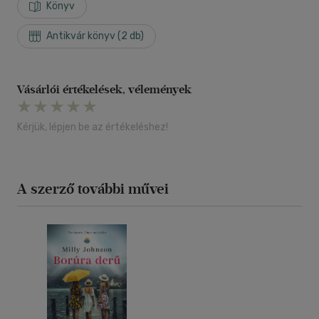
Könyv
Antikvár könyv (2 db)
Vásárlói értékelések, vélemények
Kérjük, lépjen be az értékeléshez!
A szerző további művei