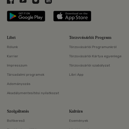
Libri applikáció Szerezd meg: Google P
Libri applikáció 
Libri
Törzsvásárlói Program
Rólunk
Törzsvásárlói Programunkról
Karrier
Törzsvásárlói Kártya egyenlege
Impresszum
Törzsvásárlói szabályzat
Társadalmi programok
Libri App
Adományozás
Akadálymentesítési nyilatkozat
Szolgáltatás
Kultúra
Boltkereső
Események