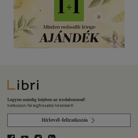
Libri
Legyen mindig képben az irodalommal!
Iratkozzon fel legfrissebb híreinkért!
Hírlevél-feliratkozás
Libri a Facebookon
Libri a Youtube-on
Libri az Instagramon
Libri a LinkedInen