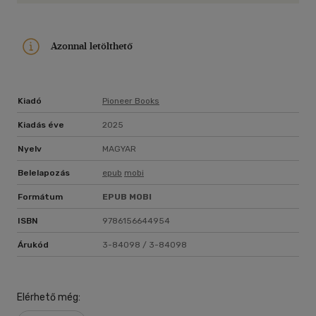
Azonnal letölthető
Kiadó
Pioneer Books
Kiadás éve
2025
Nyelv
MAGYAR
Belelapozás
epub
mobi
Formátum
EPUB
MOBI
ISBN
9786156644954
Árukód
3-84098 / 3-84098
Elérhető még: