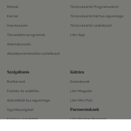
Rólunk
Törzsvásárlói Programunkról
Karrier
Törzsvásárlói Kártya egyenlege
Impresszum
Törzsvásárlói szabályzat
Társadalmi programok
Libri App
Adományozás
Akadálymentesítési nyilatkozat
Szolgáltatás
Kultúra
Boltkereső
Események
Fizetés és szállítás
Libri Magazin
Ajándékkártya egyenlege
Libri Mini Polc
Partnereinknek
Ügyfélszolgálat
E-könyv-segédlet
Libri Partner Program
×
Elállási nyilatkozat
Médiaajánlat