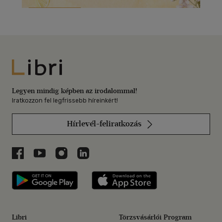
Libri
Legyen mindig képben az irodalommal!
Iratkozzon fel legfrissebb híreinkért!
Hírlevél-feliratkozás
Libri a Facebookon
Libri a Youtube-on
Libri az Instagramon
Libri a LinkedInen
Libri applikáció Szerezd meg: Google P
Libri applikáció 
Libri
Törzsvásárlói Program