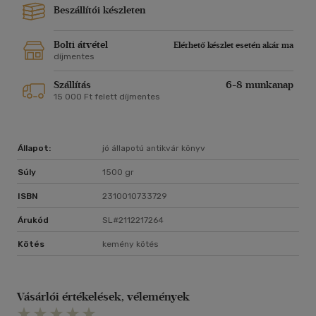
Beszállítói készleten
Bolti átvétel
Elérhető készlet esetén akár ma
díjmentes
Szállítás
6-8 munkanap
15 000 Ft felett díjmentes
Állapot:
jó állapotú antikvár könyv
Súly
1500 gr
ISBN
2310010733729
Árukód
SL#2112217264
Kötés
kemény kötés
Vásárlói értékelések, vélemények