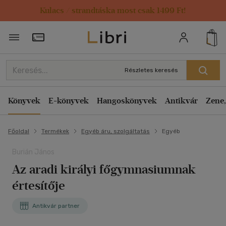
Kulacs / strandtáska most csak 1499 Ft!
Törzsvásárlói Kártya adatai
Részletes keresés
Könyvek
E-könyvek
Hangoskönyvek
Antikvár
Zene,
Főoldal
Termékek
Egyéb áru, szolgáltatás
Egyéb
Burián János
Az aradi királyi főgymnasiumnak
értesítője
Antikvár partner