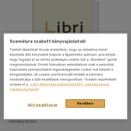
Személyre szabott könyvajánlatok!
Tisztelt Vásárlónk! Annak érdekében, hogy az ízléséhez minél
közelebb álló könyveket tudjunk a figyelmébe ajánlani, arra kérjük,
hogy fogadja el az ehhez szükséges cookie-kat a „Rendben” gomb
megnyomásával. Ennek hiányában weboldalunk csak a weboldal
használata szempontjából legszükségesebb cookie-kat telepíti a
böngészőjébe, de cookie-preferenciáit később is bármikor
módosíthatja a Süti beállítások menüpontban. További részletekért
olvassa el a
Libri Könyvkereskedelmi Kft. adatkezelési
tájékoztatóját
!
Kívánságlistához adom
Megosztom
Rendben
Süti beállítások
|
kemény kötés