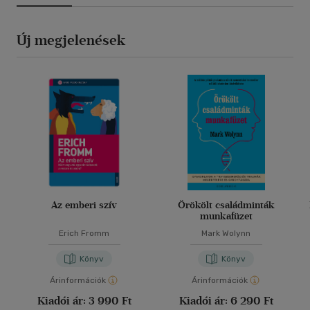
Új megjelenések
Az emberi szív
Örökölt családminták
munkafüzet
Erich Fromm
Mark Wolynn
Könyv
Könyv
Árinformációk
Árinformációk
Kiadói ár:
3 990 Ft
Kiadói ár:
6 290 Ft