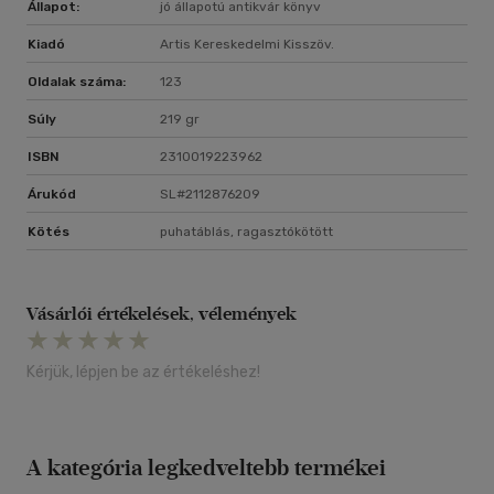
Állapot:
jó állapotú antikvár könyv
Kiadó
Artis Kereskedelmi Kisszöv.
Oldalak száma:
123
Súly
219 gr
ISBN
2310019223962
Árukód
SL#2112876209
Kötés
puhatáblás, ragasztókötött
Vásárlói értékelések, vélemények
Kérjük, lépjen be az értékeléshez!
A kategória legkedveltebb termékei