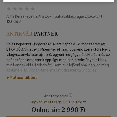
Artis Kereskedelmi Kisszöv.
|
puhatáblás, ragasztókötött
|
123 oldal
Saját képekkel - Ismertető: Miért kapta a Te módszered az
ETKA JÓGA" nevet? Miben tér el más jógarendszerektől? Mert
világviszonylatban újszerű, egyéni megfigyelésekre épül és az
egészséges embernek épp úgy meglepő eredményeket hoz
mint annak aki a fekhelyéről sem tud lejönni önállóan, de még
az elméje ép. Abban tér el más módszerektől, hogy az
élettanilag helyes gerinctartás nemcsak a meditatív tréning
+ Mutass többet
vagy más gyakorlatok végzése alatt, hanem elsősorban a
mindennapi tevékenységünk közben elengedhetetlen.
Visszaszerezzük azt az évezredek folyamán elveszett
Árinformációk
természetes mozgáskészségünket, ami minden gerincesben
megvan, hogy érezzük a gerincünk finom laza mozgását,
Ingyen szállítás 15 000 Ft felett
minden mozdulatnál. Az izmaink játékát a gerinc körül.
Online ár:
2 990 Ft
Érezzük és tudatosan irányítjuk a légzésünket, a