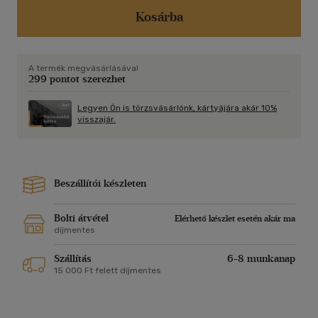
vérkeringésünket, minden izmunkat, minden gondolatunkat,
minden életműködésünket. A gerincünk meghatározott
Kosárba
pontjain való mozgáskészség elérése, a vérkeringésünk
mindenkori igényszerinti frissentartásának a képessége
elmondhatatlan élménnyé, élvezetté válik a számunkra.
A termék megvásárlásával
Bármit teszünk és élvezünk, hogy mozdulunk, hogy élünk,
299 pontot szerezhet
hogy vagyunk. Nem lesz többé hazugság ha valaki kérdezi,
hogy vagy? Ha azt mondjuk, hogy köszönöm egyre jobban
Legyen Ön is törzsvásárlónk, kártyájára akár 10%
érzem magam. - További ismertető: "Belelapozás".
visszajár.
Beszállítói készleten
Bolti átvétel
Elérhető készlet esetén akár ma
díjmentes
Szállítás
6-8 munkanap
15 000 Ft felett díjmentes