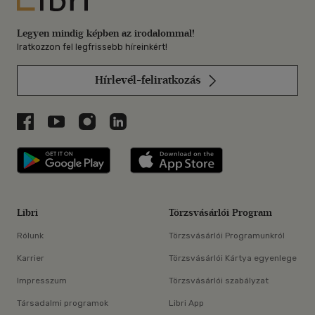
Legyen mindig képben az irodalommal!
Iratkozzon fel legfrissebb híreinkért!
Hírlevél-feliratkozás
Libri a Facebookon
Libri a Youtube-on
Libri az Instagramon
Libri a LinkedInen
Libri applikáció Szerezd meg: Google P
Libri applikáció 
Libri
Törzsvásárlói Program
Rólunk
Törzsvásárlói Programunkról
Karrier
Törzsvásárlói Kártya egyenlege
Impresszum
Törzsvásárlói szabályzat
Társadalmi programok
Libri App