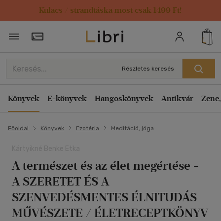
Kulacs / strandtáska most csak 1499 Ft!
Törzsvásárlói Kártya adatai
Részletes keresés
Könyvek
E-könyvek
Hangoskönyvek
Antikvár
Zene,
Főoldal
Könyvek
Ezotéria
Meditáció, jóga
Kártyikné Benke Etka
A természet és az élet megértése -
A SZERETET ÉS A
SZENVEDÉSMENTES ÉLNITUDÁS
MŰVÉSZETE / ÉLETRECEPTKÖNYV