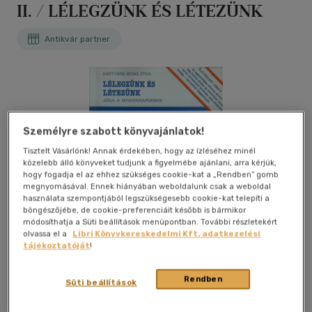
II. / LÉLEGZÜNK ÉS LÉTEZÜNK
Antikvár partner
Személyre szabott könyvajánlatok!
Tisztelt Vásárlónk! Annak érdekében, hogy az ízléséhez minél
közelebb álló könyveket tudjunk a figyelmébe ajánlani, arra kérjük,
hogy fogadja el az ehhez szükséges cookie-kat a „Rendben” gomb
megnyomásával. Ennek hiányában weboldalunk csak a weboldal
használata szempontjából legszükségesebb cookie-kat telepíti a
böngészőjébe, de cookie-preferenciáit később is bármikor
módosíthatja a Süti beállítások menüpontban. További részletekért
olvassa el a
Libri Könyvkereskedelmi Kft. adatkezelési
tájékoztatóját
!
Rendben
Süti beállítások
Kívánságlistához adom
Megosztom