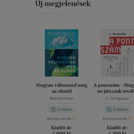
Új megjelenések
Hogyan változtasd meg
A pontszám - Hog
az elméd
ne játsszuk tová
valaki másnak a já
Michael Pollan
C. Thi Nguyen
E-könyv
E-könyv
Árinformációk
Árinformációk
Kiadói ár:
Kiadói ár:
5 690 Ft
5 299 Ft