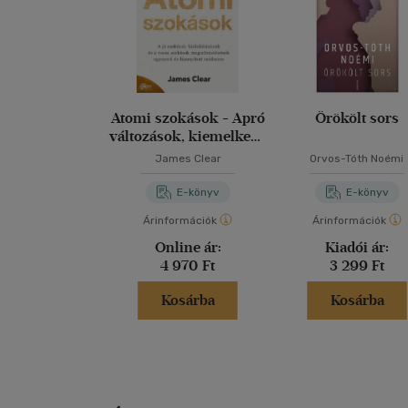
Atomi szokások - Apró
Örökölt sors
változások, kiemelkedő
eredmények
James Clear
Orvos-Tóth Noémi
E-könyv
E-könyv
Árinformációk
Árinformációk
Online ár:
Kiadói ár:
4 970 Ft
3 299 Ft
Kosárba
Kosárba