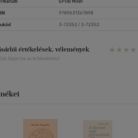
ormátum
EPUB
MOBI
BN
9789631367898
rukód
3-72352 / 3-72352
ásárlói értékelések, vélemények
rjük, lépjen be az értékeléshez!
rmékei