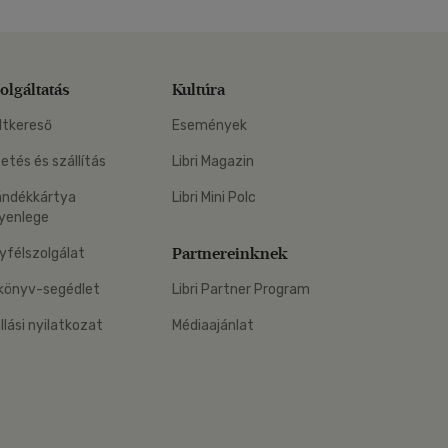
olgáltatás
Kultúra
ltkereső
Események
zetés és szállítás
Libri Magazin
ándékkártya
Libri Mini Polc
yenlege
Partnereinknek
yfélszolgálat
könyv-segédlet
Libri Partner Program
állási nyilatkozat
Médiaajánlat