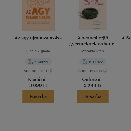
Az agy újrahuzalozása
A benned rejlő
A Sc
gyermeknek otthonra
kell találnia
Nicole Vignola
Stefanie Stahl
E-könyv
E-könyv
Árinformációk
Árinformációk
Kiadói ár:
Online ár:
3 699 Ft
3 299 Ft
Kosárba
Kosárba