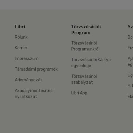
Libri
Törzsvásárlói
Sz
Program
Rólunk
Bo
Törzsvásárlói
Karrier
Fi
Programunkról
Impresszum
Aj
Törzsvásárlói Kártya
eg
egyenlege
Társadalmi programok
Üg
Törzsvásárlói
Adományozás
szabályzat
E-
Akadálymentesítési
Libri App
nyilatkozat
El
eg: Google Play
 applikáció Letölthető az App Store-ból