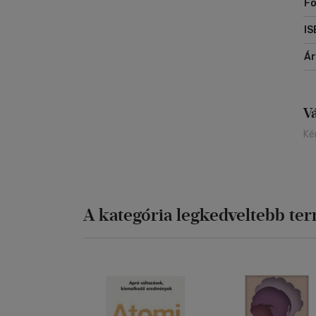
F
IS
Á
V
Ké
A kategória legkedveltebb te