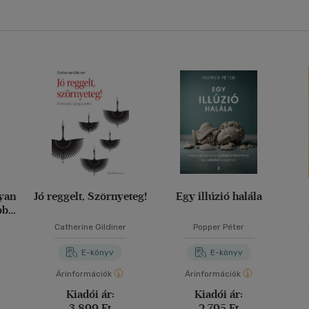
yan
Jó reggelt, Szörnyeteg!
Egy illúzió halála
bb
tékát
m
Catherine Gildiner
Popper Péter
E-könyv
E-könyv
Árinformációk
Árinformációk
Kiadói ár:
Kiadói ár:
3 899 Ft
2 795 Ft