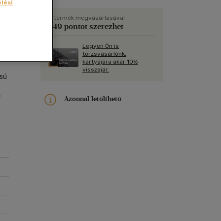
Kártya
lési
Vallás, mitológia
m
Képeslap
A termék megvásárlásával
249 pontot szerezhet
és Természet
yv
Naptár
Legyen Ön is
k
Papír, írószer
törzsvásárlónk,
.
kártyájára akár 10%
ok
visszajár.
usú
y
Azonnal letölthető
?
 az