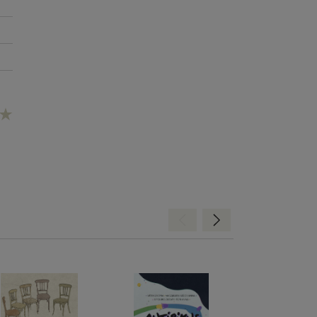
Hátra
Előre