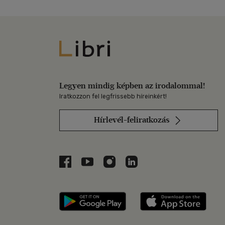
Libri
Legyen mindig képben az irodalommal!
Iratkozzon fel legfrissebb híreinkért!
Hírlevél-feliratkozás
Libri a Facebookon
Libri a Youtube-on
Libri az Instagramon
Libri a LinkedInen
Libri applikáció Szerezd m
Libri