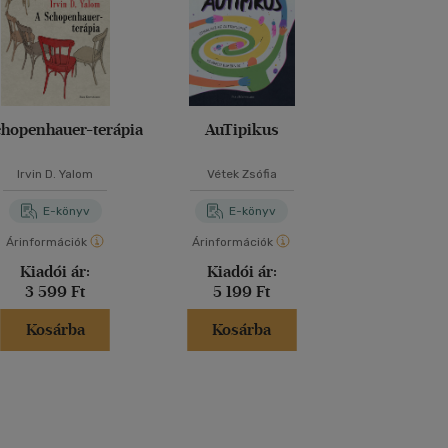
hopenhauer-terápia
AuTipikus
Bátran él
Félelmein
gátlásaink l
Irvin D. Yalom
Vétek Zsófia
Almási Ki
E-könyv
E-könyv
E-kö
Árinformációk
Árinformációk
Árinformáci
Kiadói ár:
Kiadói ár:
Online 
3 599 Ft
5 199 Ft
2 060 
Kosárba
Kosárba
Kosár