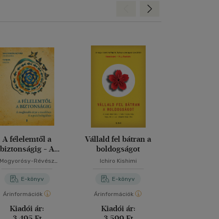
Hátra
Előre
A félelemtől a
Vállald fel bátran a
Öröklődő tr
biztonságig - A
boldogságot
Felépülésem 
egküzdés útjai a
PTSD-b
Mogyorósy-Révész
Ichiro Kishimi
Stephanie
mesékben és a
Zsuzsanna
pszichológiában
E-könyv
E-könyv
E-kö
Árinformációk
Árinformációk
Árinformáci
Kiadói ár:
Kiadói ár:
Kiadói 
3 495 Ft
3 599 Ft
4 199 