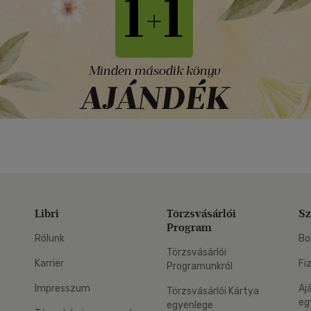
Libri
Törzsvásárlói
Sz
Program
Rólunk
Bo
Törzsvásárlói
Karrier
Fi
Programunkról
Impresszum
Aj
Törzsvásárlói Kártya
eg
egyenlege