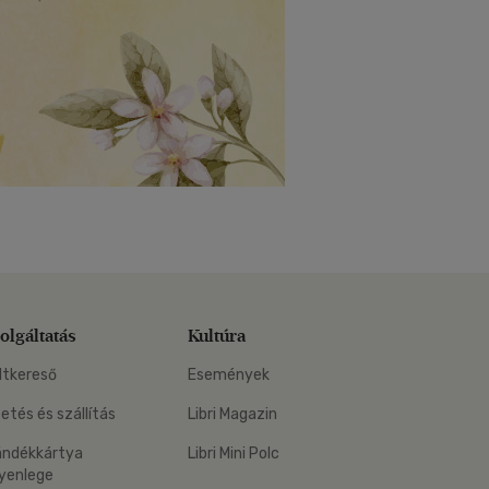
olgáltatás
Kultúra
ltkereső
Események
zetés és szállítás
Libri Magazin
ándékkártya
Libri Mini Polc
yenlege