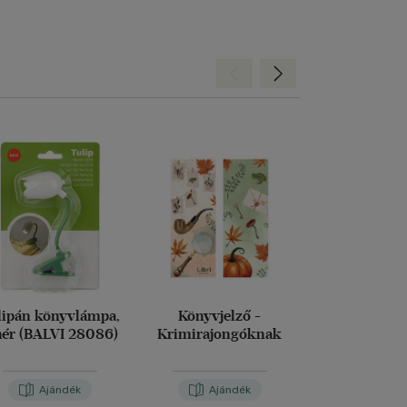
Hátra
Előre
lipán könyvlámpa,
Könyvjelző -
Sárkányos k
hér (BALVI 28086)
Krimirajongóknak
XXL
Ajándék
Ajándék
Aján