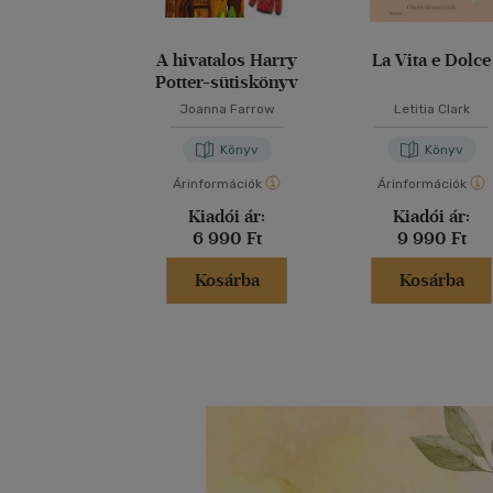
A hivatalos Harry
La Vita e Dolce
Potter-sütiskönyv
Joanna Farrow
Letitia Clark
Könyv
Könyv
Árinformációk
Árinformációk
Kiadói ár:
Kiadói ár:
6 990 Ft
9 990 Ft
Kosárba
Kosárba