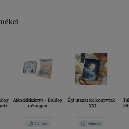
rmékei
ldog
Ajándékkártya - Boldog
Égi utazások könyvtok
Tu
imi)
névnapot
- XXL
fe
Ajándék
Ajándék