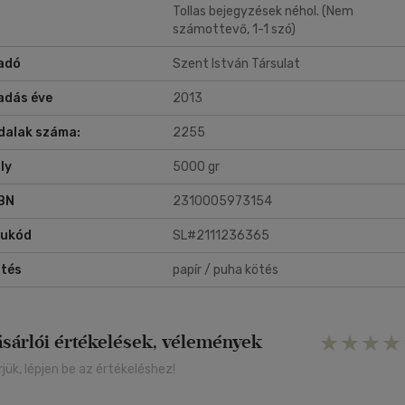
tékek légkörének erősödéséhez! (Erdő Péter bíboros)
Tollas bejegyzések néhol. (Nem
számottevő, 1-1 szó)
adó
Szent István Társulat
adás éve
2013
dalak száma:
2255
ly
5000 gr
BN
2310005973154
rukód
SL#2111236365
tés
papír / puha kötés
ásárlói értékelések, vélemények
rjük, lépjen be az értékeléshez!