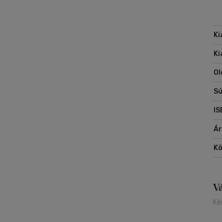
ér
Ki
Ki
Ol
Sú
IS
Á
Kö
V
Ké