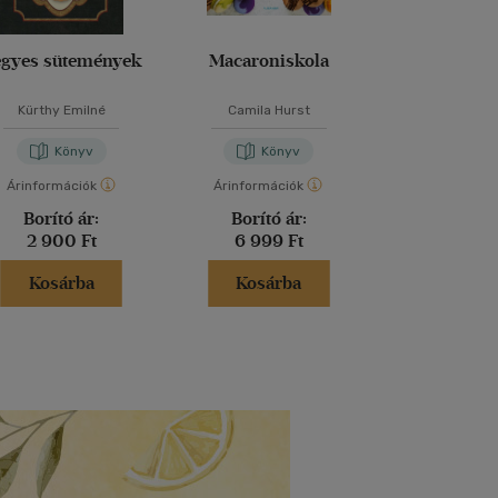
egyes sütemények
Macaroniskola
Sajttorták 
minden tá
Kürthy Emilné
Camila Hurst
Isabel Pé
Könyv
Könyv
Kön
Árinformációk
Árinformációk
Árinformáci
Borító ár:
Borító ár:
Borító 
2 900 Ft
6 999 Ft
8 499 
Kosárba
Kosárba
Kosár