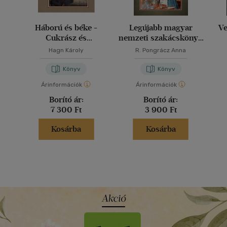
Háború és béke -
Legújabb magyar
V
Cukrász és
nemzeti szakácskönyv
mézeskalácsos
és teljes háziczukrászat
Hagn Károly
R. Pongrácz Anna
művészete
Könyv
Könyv
Árinformációk
Árinformációk
Borító ár:
Borító ár:
7 300 Ft
3 900 Ft
Kosárba
Kosárba