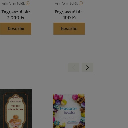
Árinformációk
Árinformációk
Árinformáci
Fogyasztói ár:
Fogyasztói ár:
Fogyasztó
2 990 Ft
490 Ft
6 990 
Kosárba
Kosárba
Kosár
Hátra
Előre