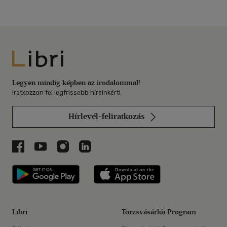
Libri
Legyen mindig képben az irodalommal!
Iratkozzon fel legfrissebb híreinkért!
Hírlevél-feliratkozás
Libri a Facebookon
Libri a Youtube-on
Libri az Instagramon
Libri a LinkedInen
Libri applikáció Szerezd meg: Google P
Libri applikáció 
Libri
Törzsvásárlói Program