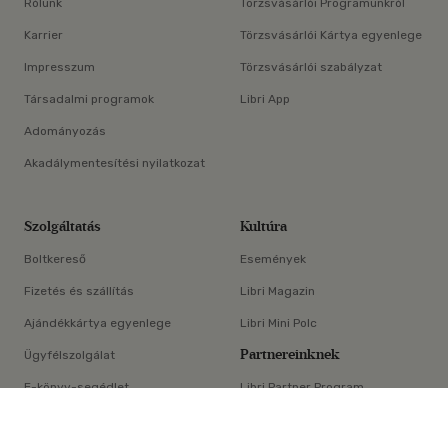
Rólunk
Törzsvásárlói Programunkról
Karrier
Törzsvásárlói Kártya egyenlege
Impresszum
Törzsvásárlói szabályzat
Társadalmi programok
Libri App
Adományozás
Akadálymentesítési nyilatkozat
Szolgáltatás
Kultúra
Boltkereső
Események
Fizetés és szállítás
Libri Magazin
Ajándékkártya egyenlege
Libri Mini Polc
Partnereinknek
Ügyfélszolgálat
E-könyv-segédlet
Libri Partner Program
×
Elállási nyilatkozat
Médiaajánlat