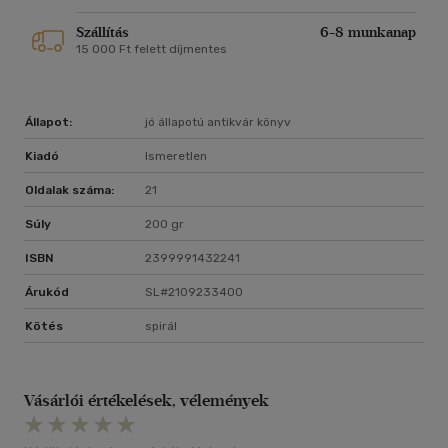
Szállítás
6-8 munkanap
15 000 Ft felett díjmentes
Állapot:
jó állapotú antikvár könyv
Kiadó
Ismeretlen
Oldalak száma:
21
Súly
200 gr
ISBN
2399991432241
Árukód
SL#2109233400
Kötés
spirál
Vásárlói értékelések, vélemények