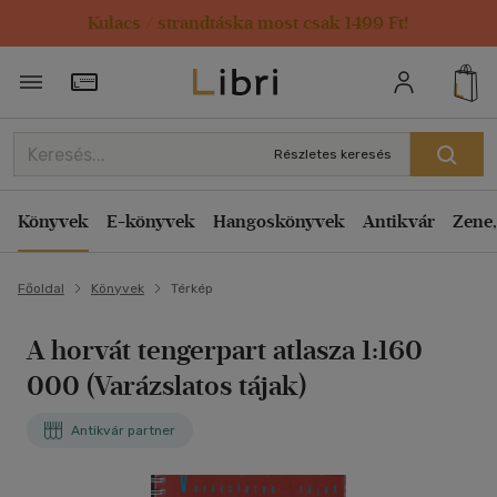
Kulacs / strandtáska most csak 1499 Ft!
Törzsvásárlói Kártya adatai
Részletes keresés
Könyvek
E-könyvek
Hangoskönyvek
Antikvár
Zene,
Főoldal
Könyvek
Térkép
A horvát tengerpart atlasza 1:160
000 (Varázslatos tájak)
Antikvár partner