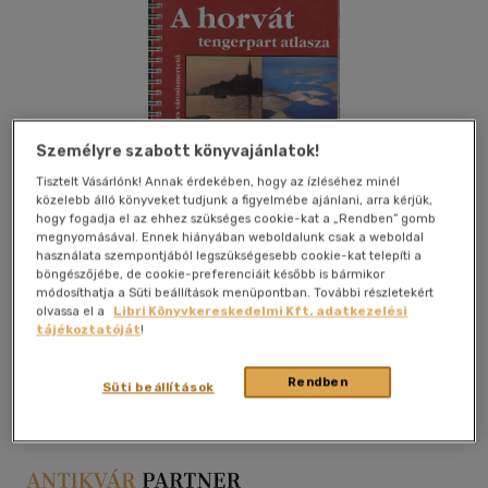
Személyre szabott könyvajánlatok!
Tisztelt Vásárlónk! Annak érdekében, hogy az ízléséhez minél
közelebb álló könyveket tudjunk a figyelmébe ajánlani, arra kérjük,
hogy fogadja el az ehhez szükséges cookie-kat a „Rendben” gomb
megnyomásával. Ennek hiányában weboldalunk csak a weboldal
használata szempontjából legszükségesebb cookie-kat telepíti a
böngészőjébe, de cookie-preferenciáit később is bármikor
módosíthatja a Süti beállítások menüpontban. További részletekért
olvassa el a
Libri Könyvkereskedelmi Kft. adatkezelési
tájékoztatóját
!
Kívánságlistához adom
Megosztom
Rendben
Süti beállítások
Ismeretlen
|
spirál
|
21 oldal