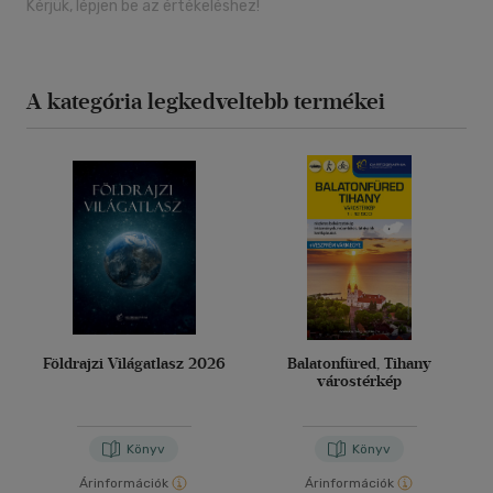
Kérjük, lépjen be az értékeléshez!
A kategória legkedveltebb termékei
Földrajzi Világatlasz 2026
Balatonfüred, Tihany
várostérkép
Könyv
Könyv
Árinformációk
Árinformációk