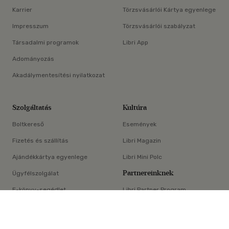
Karrier
Törzsvásárlói Kártya egyenlege
Impresszum
Törzsvásárlói szabályzat
Társadalmi programok
Libri App
Adományozás
Akadálymentesítési nyilatkozat
Szolgáltatás
Kultúra
Boltkereső
Események
Fizetés és szállítás
Libri Magazin
Ajándékkártya egyenlege
Libri Mini Polc
Partnereinknek
Ügyfélszolgálat
E-könyv-segédlet
Libri Partner Program
×
Elállási nyilatkozat
Médiaajánlat