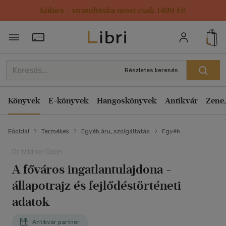
Kulacs / strandtáska most csak 1499 Ft!
Törzsvásárlói Kártya adatai
Részletes keresés
Könyvek
E-könyvek
Hangoskönyvek
Antikvár
Zene,
Főoldal
Termékek
Egyéb áru, szolgáltatás
Egyéb
Dr Wildner Ödön
A főváros ingatlantulajdona -
állapotrajz és fejlődéstörténeti
adatok
Antikvár partner