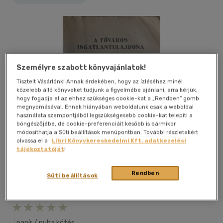
Személyre szabott könyvajánlatok!
Tisztelt Vásárlónk! Annak érdekében, hogy az ízléséhez minél
közelebb álló könyveket tudjunk a figyelmébe ajánlani, arra kérjük,
hogy fogadja el az ehhez szükséges cookie-kat a „Rendben” gomb
megnyomásával. Ennek hiányában weboldalunk csak a weboldal
használata szempontjából legszükségesebb cookie-kat telepíti a
böngészőjébe, de cookie-preferenciáit később is bármikor
módosíthatja a Süti beállítások menüpontban. További részletekért
olvassa el a
Libri Könyvkereskedelmi Kft. adatkezelési
tájékoztatóját
!
Rendben
Süti beállítások
Kívánságlistához adom
Megosztom
|
papír / puha kötés