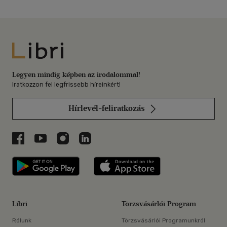
Libri
Legyen mindig képben az irodalommal!
Iratkozzon fel legfrissebb híreinkért!
Hírlevél-feliratkozás
Libri a Facebookon
Libri a Youtube-on
Libri az Instagramon
Libri a LinkedInen
Libri applikáció Szerezd meg: Google P
Libri applikáció 
Libri
Törzsvásárlói Program
Rólunk
Törzsvásárlói Programunkról