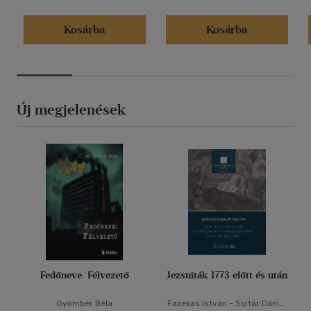
Kosárba
Kosárba
Új megjelenések
Fedőneve: Félvezető
Jezsuiták 1773 előtt és után
Gyömbér Béla
Fazekas István
-
Siptár Dániel