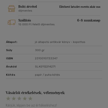
Bolti átvétel
Elérhető készlet esetén akár ma
díjmentes
Szállítás
6-8 munkanap
15 000 Ft felett díjmentes
Állapot:
jó állapotú antikvár könyv - kopottas
Súly
300 gr
ISBN
2310010733347
Árukód
SL#2112214271
Kötés
papír / puha kötés
Vásárlói értékelések, vélemények
Kérjük, lépjen be az értékeléshez!