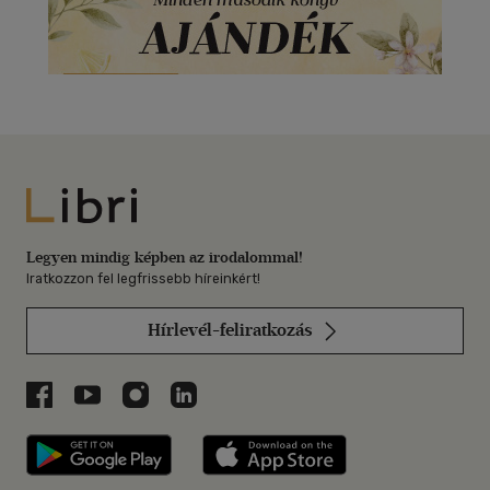
Libri
Legyen mindig képben az irodalommal!
Iratkozzon fel legfrissebb híreinkért!
Hírlevél-feliratkozás
Libri a Facebookon
Libri a Youtube-on
Libri az Instagramon
Libri a LinkedInen
Libri applikáció Szerezd meg: Google P
Libri applikáció 