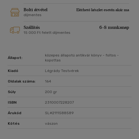
Bolti átvétel
Elérhető készlet esetén akár ma
díjmentes
Szállítás
6-8 munkanap
15 000 Ft felett díjmentes
közepes állapotú antikvár könyv - foltos -
Állapot:
kopottas
Kiadó
Légrády Testvérek
Oldalak száma:
164
Súly
200 gr
ISBN
2310007228207
Árukód
SL#2111588589
Kötés
vászon