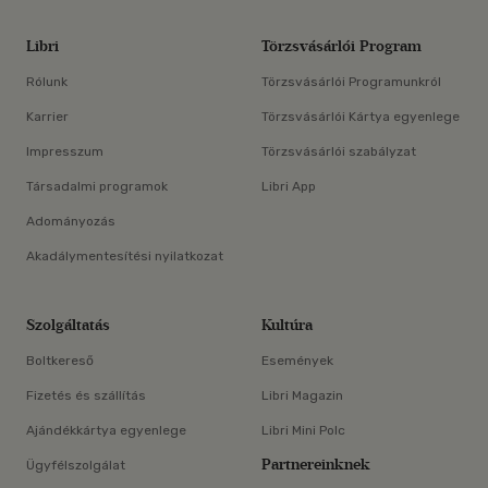
Libri
Törzsvásárlói Program
Rólunk
Törzsvásárlói Programunkról
Karrier
Törzsvásárlói Kártya egyenlege
Impresszum
Törzsvásárlói szabályzat
Társadalmi programok
Libri App
Adományozás
Akadálymentesítési nyilatkozat
Szolgáltatás
Kultúra
Boltkereső
Események
Fizetés és szállítás
Libri Magazin
Ajándékkártya egyenlege
Libri Mini Polc
Partnereinknek
Ügyfélszolgálat