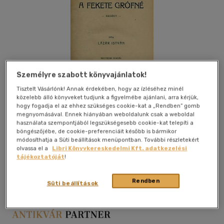
Személyre szabott könyvajánlatok!
Tisztelt Vásárlónk! Annak érdekében, hogy az ízléséhez minél
közelebb álló könyveket tudjunk a figyelmébe ajánlani, arra kérjük,
hogy fogadja el az ehhez szükséges cookie-kat a „Rendben” gomb
megnyomásával. Ennek hiányában weboldalunk csak a weboldal
használata szempontjából legszükségesebb cookie-kat telepíti a
böngészőjébe, de cookie-preferenciáit később is bármikor
módosíthatja a Süti beállítások menüpontban. További részletekért
olvassa el a
Libri Könyvkereskedelmi Kft. adatkezelési
Kívánságlistához adom
Megosztom
tájékoztatóját
!
Rendben
Süti beállítások
Légrády Testvérek
|
vászon
|
164 oldal