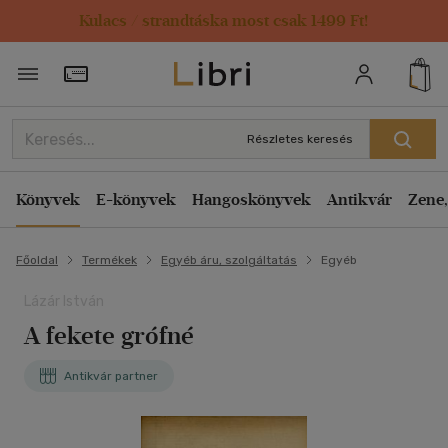
Kulacs / strandtáska most csak 1499 Ft!
Törzsvásárlói Kártya adatai
Részletes keresés
Könyvek
E-könyvek
Hangoskönyvek
Antikvár
Zene,
Főoldal
Termékek
Egyéb áru, szolgáltatás
Egyéb
Lázár István
A fekete grófné
Antikvár partner