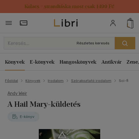
Kulacs / strandtáska most csak 1499 Ft!
Törzsvásárlói Kártya adatai
Részletes keresés
Könyvek
E-könyvek
Hangoskönyvek
Antikvár
Zene,
Főoldal
Könyvek
Irodalom
Szórakoztató irodalom
Sci-fi
Andy Weir
A Hail Mary-küldetés
E-könyv