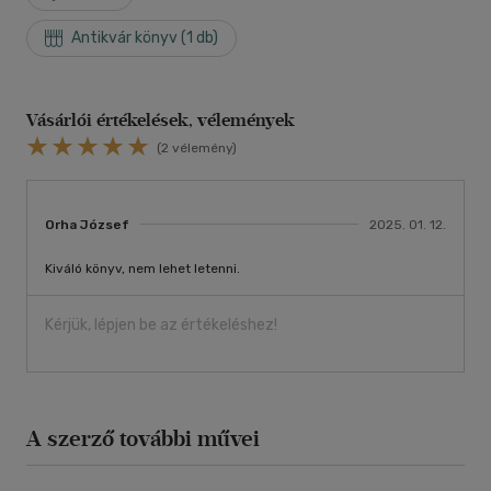
Antikvár könyv (1 db)
Vásárlói értékelések, vélemények
(2 vélemény)
Orha József
2025. 01. 12.
Kiváló könyv, nem lehet letenni.
Kérjük, lépjen be az értékeléshez!
A szerző további művei