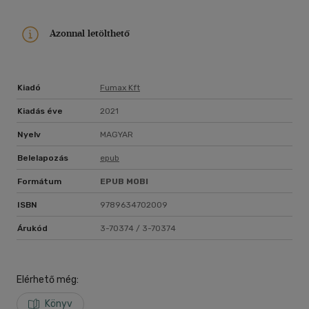
Azonnal letölthető
Kiadó
Fumax Kft
Kiadás éve
2021
Nyelv
MAGYAR
Belelapozás
epub
Formátum
EPUB
MOBI
ISBN
9789634702009
Árukód
3-70374 / 3-70374
Elérhető még:
Könyv