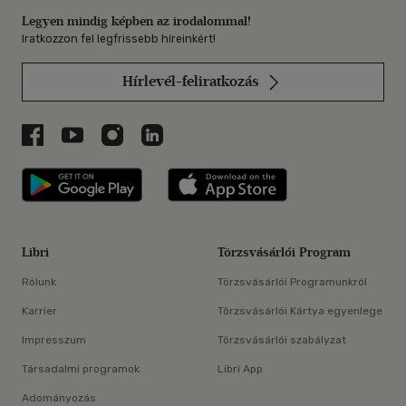
Legyen mindig képben az irodalommal!
Iratkozzon fel legfrissebb híreinkért!
Hírlevél-feliratkozás
Libri a Facebookon
Libri a Youtube-on
Libri az Instagramon
Libri a LinkedInen
Libri applikáció Szerezd meg: Google P
Libri applikáció 
Libri
Törzsvásárlói Program
Rólunk
Törzsvásárlói Programunkról
Karrier
Törzsvásárlói Kártya egyenlege
Impresszum
Törzsvásárlói szabályzat
Társadalmi programok
Libri App
Adományozás