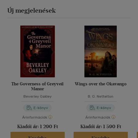
Új megjelenések
The Governess of Greyveil
Wings over the Okavango
Manor
Beverley Oakley
B. G. Nettelton
E-könyv
E-könyv
Árinformációk
Árinformációk
Kiadói ár:
1 290 Ft
Kiadói ár:
1 590 Ft