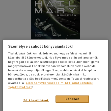
Személyre szabott könyvajánlatok!
Tisztelt Vásárlónk! Annak érdekében, hogy az ízléséhez minél
közelebb álló könyveket tudjunk a figyelmébe ajánlani, arra kérjük,
hogy fogadja el az ehhez szükséges cookie-kat a „Rendben” gomb
megnyomásával. Ennek hiányában weboldalunk csak a weboldal
használata szempontjából legszükségesebb cookie-kat telepíti a
böngészőjébe, de cookie-preferenciáit később is bármikor
Beleolvasok
Kívánságlistához adom
Megosztom
módosíthatja a Süti beállítások menüpontban. További részletekért
olvassa el a
Libri Könyvkereskedelmi Kft. adatkezelési
tájékoztatóját
!
(2 vélemény)
Fumax Kft
|
2021
|
magyar nyelvű
Rendben
Süti beállítások
Ryland Grace egyedül maradt: az utolsó esélyként indított