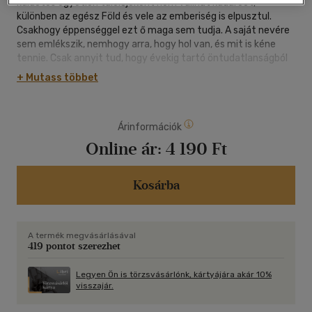
küldetés egyetlen túlélőjeként nem vallhat kudarcot,
különben az egész Föld és vele az emberiség is elpusztul.
Csakhogy éppenséggel ezt ő maga sem tudja. A saját nevére
sem emlékszik, nemhogy arra, hogy hol van, és mit is kéne
tennie. Csak annyit tud, hogy évekig tartó öntudatlanságból
ébresztik fel, sok-sok millió kilométerre az otthonától, két
+ Mutass többet
holttest társaságában. Rylandnak lépésről lépésre kell
feltárnia a múltját. Így apránként szembesül az előtte álló
lehetetlen feladattal: a bolygó kormányai összefogásában
Árinformációk
sebtiben összetákolt, majd az űr mélyébe kilőtt hajó
fedélzetén egymagában kell elhárítania az emberiség
Online ár:
4 190 Ft
kihalásával fenyegető, felfoghatatlan súlyú katasztrófát. Ha
beszámítjuk a képletbe váratlan szövetségesét, talán még
sikerrel is járhat. A hazánkban is lehengerlő sikert aratott A
Kosárba
marsi - Mentőexpedíció és az Artemis után a Nr. 1. New York
Times-bestsellerszerző Andy Weir ismét lélegzetelállító útra
hív a világegyetem mélyére eddigi talán legizgalmasabb
A termék megvásárlásával
könyvében.
419 pontot szerezhet
Legyen Ön is törzsvásárlónk, kártyájára akár 10%
visszajár.