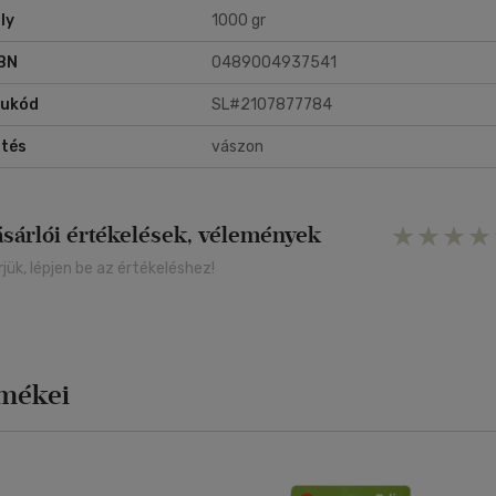
ly
1000 gr
BN
0489004937541
rukód
SL#2107877784
tés
vászon
ásárlói értékelések, vélemények
rjük, lépjen be az értékeléshez!
rmékei