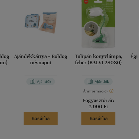
ldog
Ajándékkártya - Boldog
Tulipán könyvlámpa,
Égi
imi)
névnapot
fehér (BALVI 28086)
Ajándék
Ajándék
Árinformációk
Fogyasztói ár:
2 990 Ft
Kosárba
Kosárba