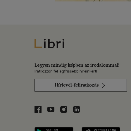
Libri
Legyen mindig képben az irodalommal!
Iratkozzon fel legfrissebb híreinkért!
Hírlevél-feliratkozás
Libri a Facebookon
Libri a Youtube-on
Libri az Instagramon
Libri a LinkedInen
Libri applikáció Szerezd m
Libri