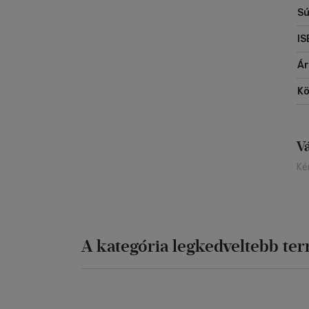
Sú
IS
Á
Kö
V
Ké
A kategória legkedveltebb te