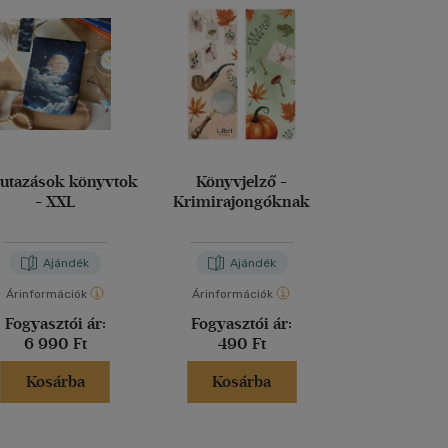
 utazások könyvtok
Könyvjelző -
Bordó Books,
- XXL
Krimirajongóknak
magic könyv
Ajándék
Ajándék
Aján
Árinformációk
Árinformációk
Árinformáci
Fogyasztói ár:
Fogyasztói ár:
Fogyasztó
6 990 Ft
490 Ft
6 990 
Kosárba
Kosárba
Kosár