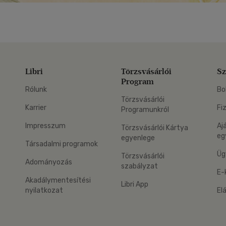
Libri
Törzsvásárlói
Sz
Program
Rólunk
Bo
Törzsvásárlói
Karrier
Fi
Programunkról
Impresszum
Aj
Törzsvásárlói Kártya
eg
egyenlege
Társadalmi programok
Üg
Törzsvásárlói
Adományozás
szabályzat
E-
Akadálymentesítési
Libri App
nyilatkozat
El
eg: Google Play
 applikáció Letölthető az App Store-ból