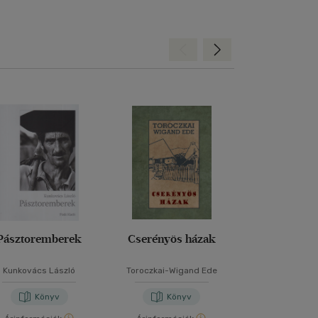
Hátra
Előre
Pásztoremberek
Cserényös házak
A magy
ősfoglalko
köréb
Kunkovács László
Toroczkai-Wigand Ede
Herman O
Könyv
Könyv
Kön