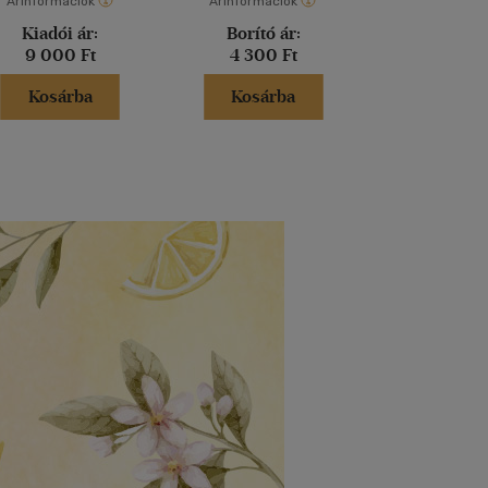
Árinformációk
Árinformációk
Árinformáci
Kiadói ár:
Borító ár:
Borító 
9 000 Ft
4 300 Ft
3 500 
Kosárba
Kosárba
Kosár