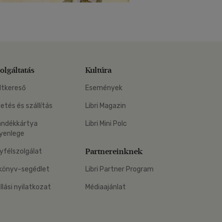
olgáltatás
Kultúra
ltkereső
Események
zetés és szállítás
Libri Magazin
ándékkártya
Libri Mini Polc
yenlege
Partnereinknek
yfélszolgálat
könyv-segédlet
Libri Partner Program
állási nyilatkozat
Médiaajánlat