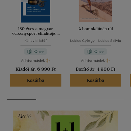
150 éves a magyar
A homokdűnén túl
versenysport elindítója, a
Magyar Athletikai Club
Kállay Kristóf
Lubics György
-
Lubics Szilvia
Könyv
Könyv
Árinformációk
Árinformációk
Kiadói ár:
6 990 Ft
Borító ár:
4 900 Ft
Kosárba
Kosárba