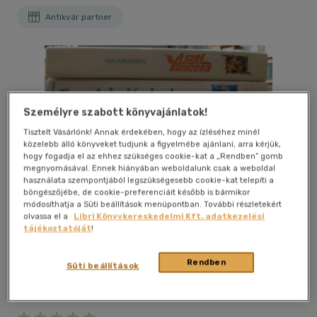
Antikvár partner
Személyre szabott könyvajánlatok!
Tisztelt Vásárlónk! Annak érdekében, hogy az ízléséhez minél
közelebb álló könyveket tudjunk a figyelmébe ajánlani, arra kérjük,
hogy fogadja el az ehhez szükséges cookie-kat a „Rendben” gomb
megnyomásával. Ennek hiányában weboldalunk csak a weboldal
használata szempontjából legszükségesebb cookie-kat telepíti a
böngészőjébe, de cookie-preferenciáit később is bármikor
módosíthatja a Süti beállítások menüpontban. További részletekért
olvassa el a
Libri Könyvkereskedelmi Kft. adatkezelési
tájékoztatóját
!
Rendben
Süti beállítások
Kívánságlistához adom
Megosztom