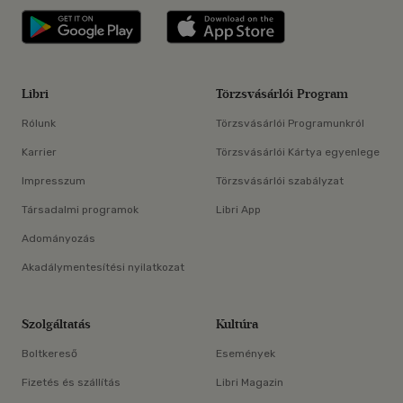
Libri applikáció Szerezd meg: Google P
Libri applikáció 
Libri
Törzsvásárlói Program
Rólunk
Törzsvásárlói Programunkról
Karrier
Törzsvásárlói Kártya egyenlege
Impresszum
Törzsvásárlói szabályzat
Társadalmi programok
Libri App
Adományozás
Akadálymentesítési nyilatkozat
Szolgáltatás
Kultúra
Boltkereső
Események
Fizetés és szállítás
Libri Magazin