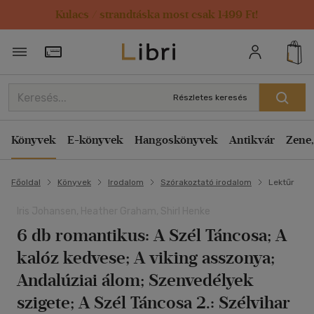
Kulacs / strandtáska most csak 1499 Ft!
Törzsvásárlói Kártya adatai
Részletes keresés
Könyvek
E-könyvek
Hangoskönyvek
Antikvár
Zene,
Főoldal
Könyvek
Irodalom
Szórakoztató irodalom
Lektűr
Iris Johansen, Heather Graham, Shirl Henke
6 db romantikus: A Szél Táncosa; A
kalóz kedvese; A viking asszonya;
Andalúziai álom; Szenvedélyek
szigete; A Szél Táncosa 2.: Szélvihar