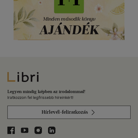
Libri
Legyen mindig képben az irodalommal!
Iratkozzon fel legfrissebb híreinkért!
Hírlevél-feliratkozás
Libri a Facebookon
Libri a Youtube-on
Libri az Instagramon
Libri a LinkedInen