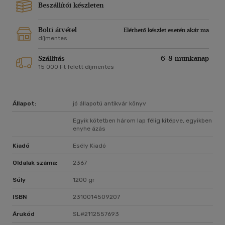
Beszállítói készleten
Bolti átvétel
Elérhető készlet esetén akár ma
díjmentes
Szállítás
6-8 munkanap
15 000 Ft felett díjmentes
Állapot:
jó állapotú antikvár könyv
Egyik kötetben három lap félig kitépve, egyikben
enyhe ázás
Kiadó
Esély Kiadó
Oldalak száma:
2367
Súly
1200 gr
ISBN
2310014509207
Árukód
SL#2112557693