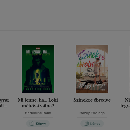
agyar
Mi lenne, ha... Loki
Színekre ébredve
Ni
ály
méltóvá válna?
legv
g
Madeleine Roux
Mazey Eddings
Könyv
Könyv