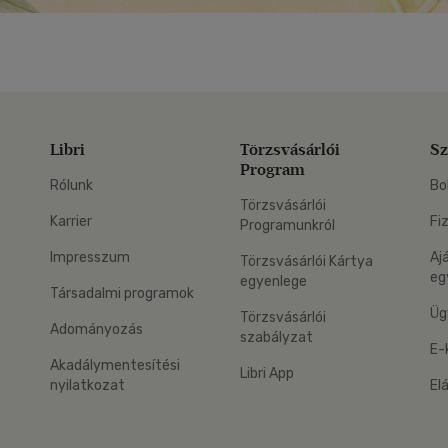
Libri
Törzsvásárlói
Sz
Program
Rólunk
Bo
Törzsvásárlói
Karrier
Fi
Programunkról
Impresszum
Aj
Törzsvásárlói Kártya
eg
egyenlege
Társadalmi programok
Üg
Törzsvásárlói
Adományozás
szabályzat
E-
Akadálymentesítési
Libri App
nyilatkozat
El