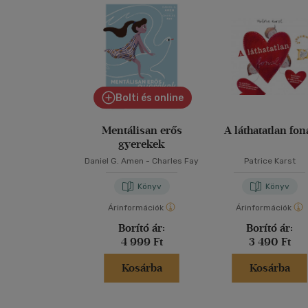
Bolti és online
Mentálisan erős
A láthatatlan fon
gyerekek
Daniel G. Amen
-
Charles Fay
Patrice Karst
Könyv
Könyv
Árinformációk
Árinformációk
Borító ár:
Borító ár:
4 999 Ft
3 490 Ft
Kosárba
Kosárba