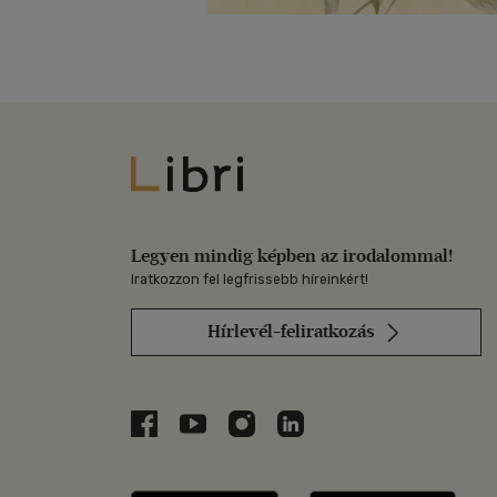
Libri
Legyen mindig képben az irodalommal!
Iratkozzon fel legfrissebb híreinkért!
Hírlevél-feliratkozás
Libri a Facebookon
Libri a Youtube-on
Libri az Instagramon
Libri a LinkedInen