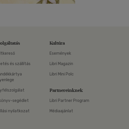
olgáltatás
Kultúra
ltkereső
Események
zetés és szállítás
Libri Magazin
ándékkártya
Libri Mini Polc
yenlege
Partnereinknek
yfélszolgálat
könyv-segédlet
Libri Partner Program
állási nyilatkozat
Médiaajánlat