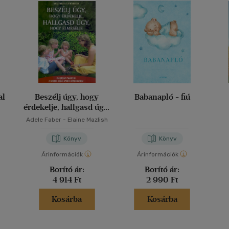
al
Beszélj úgy, hogy
Babanapló - fiú
érdekelje, hallgasd úgy,
hogy elmesélje
Adele Faber
-
Elaine Mazlish
Könyv
Könyv
Árinformációk
Árinformációk
Borító ár:
Borító ár:
4 914 Ft
2 990 Ft
Kosárba
Kosárba