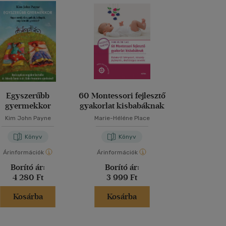
Egyszerűbb
60 Montessori fejlesztő
Az 5 szerete
gyermekkor
gyakorlat kisbabáknak
Egymásra h
Kim John Payne
Marie-Héléne Place
Gary Cha
Könyv
Könyv
Kön
Árinformációk
Árinformációk
Árinformáci
Borító ár:
Borító ár:
Borító 
4 280 Ft
3 999 Ft
3 990 
Kosárba
Kosárba
Kosár