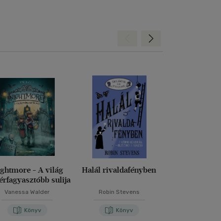
Hátra
Előre
ghtmore - A világ
Halál rivaldafényben
Dragalád vi
érfagyasztóbb sulija
Vanessa Walder
Robin Stevens
M. Kácsor Z
Könyv
Könyv
Kön