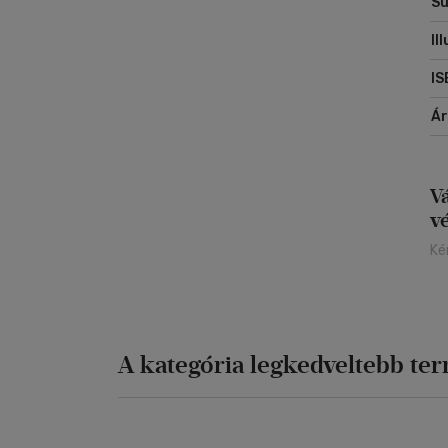
Sú
Il
IS
Á
V
v
Ké
A kategória legkedveltebb te