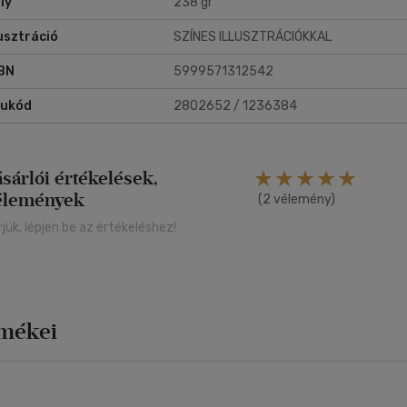
ly
238 gr
lusztráció
SZÍNES ILLUSZTRÁCIÓKKAL
BN
5999571312542
rukód
2802652 / 1236384
ásárlói értékelések,
élemények
(2 vélemény)
rjük, lépjen be az értékeléshez!
rmékei