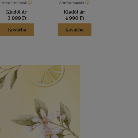
Árinformációk
Árinformációk
Árinformáci
Kiadói ár:
Kiadói ár:
Kiadói 
3 999 Ft
4 990 Ft
5 299 
Kosárba
Kosárba
Kosár