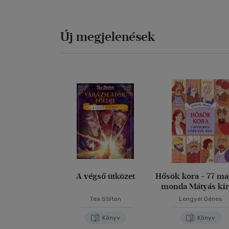
Új megjelenések
A végső ütközet
Hősök kora - 77 m
monda Mátyás kir
korától 1848-i
Tea Stilton
Lengyel Dénes
Könyv
Könyv