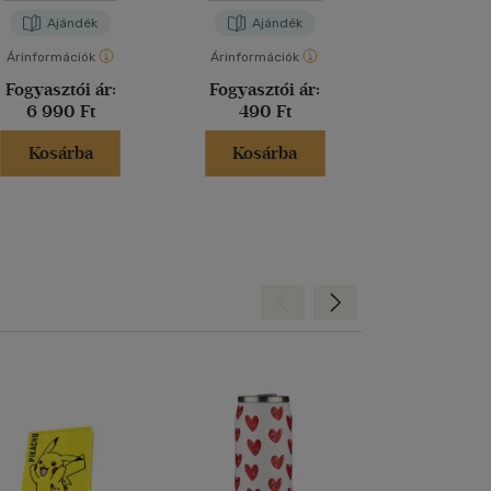
Ajándék
Ajándék
Aján
Árinformációk
Árinformációk
Árinformáci
Fogyasztói ár:
Fogyasztói ár:
Fogyasztó
6 990 Ft
490 Ft
4 990 
Kosárba
Kosárba
Kosár
Hátra
Előre