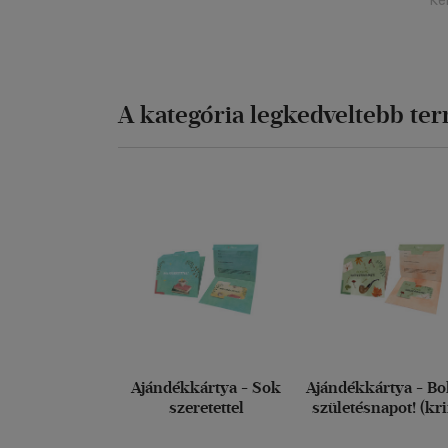
Ké
A kategória legkedveltebb te
Ajándékkártya - Sok
Ajándékkártya - Bo
szeretettel
születésnapot! (kr