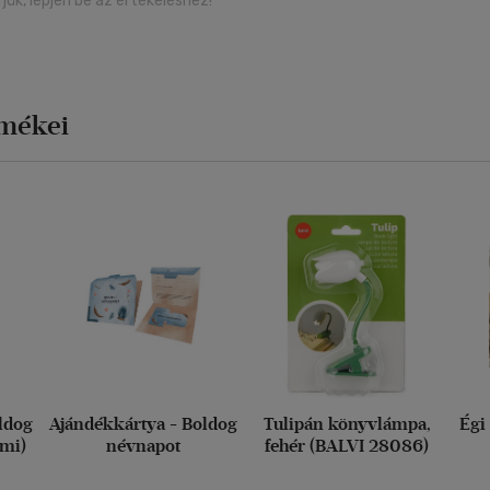
rjük, lépjen be az értékeléshez!
rmékei
ldog
Ajándékkártya - Boldog
Tulipán könyvlámpa,
Égi
imi)
névnapot
fehér (BALVI 28086)