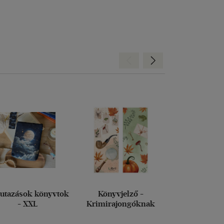
Hátra
Előre
 utazások könyvtok
Könyvjelző -
Kerékpá
- XXL
Krimirajongóknak
könyvtámasz f