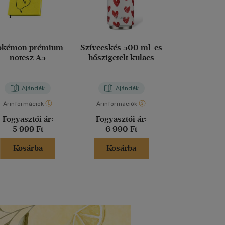
okémon prémium
Szívecskés 500 ml-es
Platinakristál
notesz A5
hőszigetelt kulacs
es hőszigetel
Ajándék
Ajándék
Aján
Árinformációk
Árinformációk
Árinformáci
Fogyasztói ár:
Fogyasztói ár:
Fogyasztó
5 999 Ft
6 990 Ft
7 690 
Kosárba
Kosárba
Kosár