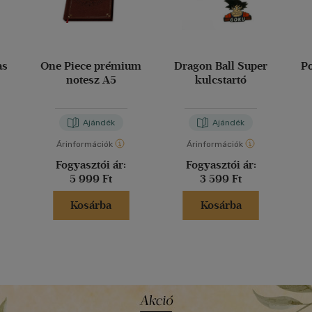
as
One Piece prémium
Dragon Ball Super
P
notesz A5
kulcstartó
Ajándék
Ajándék
Árinformációk
Árinformációk
Fogyasztói ár:
Fogyasztói ár:
5 999 Ft
3 599 Ft
Kosárba
Kosárba