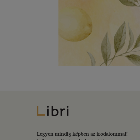
Libri
Legyen mindig képben az irodalommal!