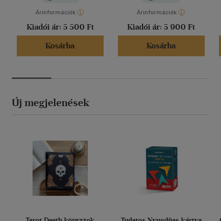
Árinformációk
Árinformációk
Kiadói ár:
5 500 Ft
Kiadói ár:
5 900 Ft
Kosárba
Kosárba
Új megjelenések
Tarot Death könyvtok
Tudatos Nyugdíjas kártya