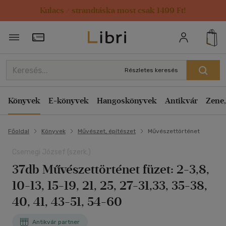
Kulacs / strandtáska most csak 1499 Ft!
Törzsvásárlói Kártya adatai
Részletes keresés
Könyvek
E-könyvek
Hangoskönyvek
Antikvár
Zene,
Főoldal
Könyvek
Művészet, építészet
Művészettörténet
Csemegi József (szerk.)
37db Művészettörténet füzet: 2-3,8,
10-13, 15-19, 21, 25, 27-31,33, 35-38,
40, 41, 43-51, 54-60
Antikvár partner