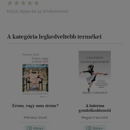
Kérjük, lépjen be az értékeléshez!
A kategória legkedveltebb termékei
Értem, vagy nem értem?
A balerina
gondolkodásmód
Petrányi Zsolt
Megan Fairchild
Könyv
Könyv