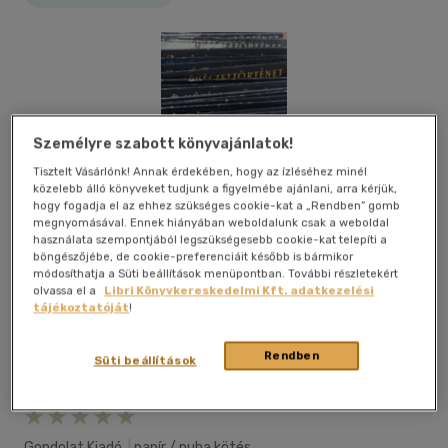
Személyre szabott könyvajánlatok!
Tisztelt Vásárlónk! Annak érdekében, hogy az ízléséhez minél
közelebb álló könyveket tudjunk a figyelmébe ajánlani, arra kérjük,
hogy fogadja el az ehhez szükséges cookie-kat a „Rendben” gomb
megnyomásával. Ennek hiányában weboldalunk csak a weboldal
használata szempontjából legszükségesebb cookie-kat telepíti a
böngészőjébe, de cookie-preferenciáit később is bármikor
módosíthatja a Süti beállítások menüpontban. További részletekért
olvassa el a
Libri Könyvkereskedelmi Kft. adatkezelési
tájékoztatóját
!
Rendben
Süti beállítások
Kívánságlistához adom
Megosztom
Gondolat Kiadó
|
papír / puha kötés