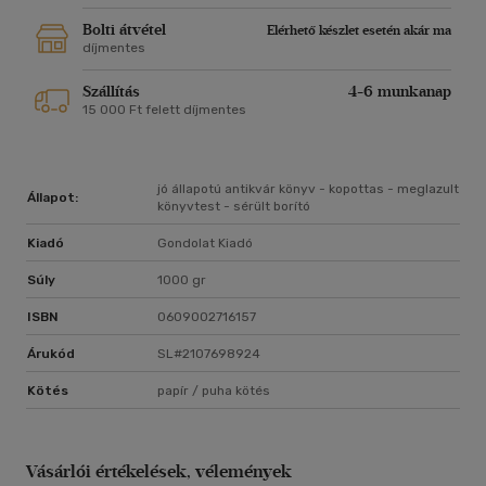
Bolti átvétel
Elérhető készlet esetén akár ma
díjmentes
Szállítás
4-6 munkanap
15 000 Ft felett díjmentes
jó állapotú antikvár könyv - kopottas - meglazult
Állapot:
könyvtest - sérült borító
Kiadó
Gondolat Kiadó
Súly
1000 gr
ISBN
0609002716157
Árukód
SL#2107698924
Kötés
papír / puha kötés
Vásárlói értékelések, vélemények