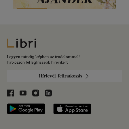
Libri
Legyen mindig képben az irodalommal!
Iratkozzon fel legfrissebb híreinkért!
Hírlevél-feliratkozás
Libri a Facebookon
Libri a Youtube-on
Libri az Instagramon
Libri a LinkedInen
Libri applikáció Szerezd meg: Google P
Libri applikáció 