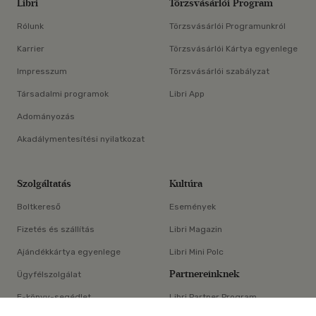
Libri
Törzsvásárlói Program
Rólunk
Törzsvásárlói Programunkról
Karrier
Törzsvásárlói Kártya egyenlege
Impresszum
Törzsvásárlói szabályzat
Társadalmi programok
Libri App
Adományozás
Akadálymentesítési nyilatkozat
Szolgáltatás
Kultúra
Boltkereső
Események
Fizetés és szállítás
Libri Magazin
Ajándékkártya egyenlege
Libri Mini Polc
Partnereinknek
Ügyfélszolgálat
E-könyv-segédlet
Libri Partner Program
×