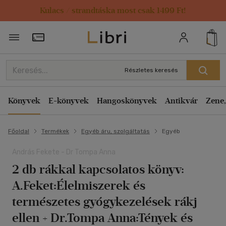
Kulacs / strandtáska most csak 1499 Ft!
Törzsvásárlói Kártya adatai
Részletes keresés
Könyvek
E-könyvek
Hangoskönyvek
Antikvár
Zene,
Főoldal
Termékek
Egyéb áru, szolgáltatás
Egyéb
András Fekete - Dr Tompa Anna
2 db rákkal kapcsolatos könyv:
A.Feket:Élelmiszerek és
természetes gyógykezelések rákj
ellen + Dr.Tompa Anna:Tények és