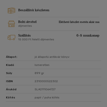
Beszállítói készleten
Bolti átvétel
Elérhető készlet esetén akár ma
díjmentes
Szállítás
6-8 munkanap
15 000 Ft felett díjmentes
Állapot:
jó állapotú antikvár könyv
Kiadó
Ismeretlen
Súly
899 gr
ISBN
2310000522302
Árukód
SL#2111064727
Kötés
papír / puha kötés