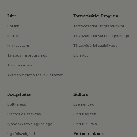
Libri
Törzsvásárlói Program
Rólunk
Törzsvásárlói Programunkról
Karrier
Törzsvásárlói Kártya egyenlege
Impresszum
Törzsvásárlói szabályzat
Társadalmi programok
Libri App
Adományozás
Akadálymentesítési nyilatkozat
Szolgáltatás
Kultúra
Boltkereső
Események
Fizetés és szállítás
Libri Magazin
Ajándékkártya egyenlege
Libri Mini Polc
Partnereinknek
Ügyfélszolgálat