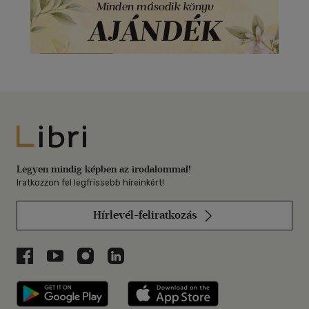
Libri
Legyen mindig képben az irodalommal!
Iratkozzon fel legfrissebb híreinkért!
Hírlevél-feliratkozás
Libri a Facebookon
Libri a Youtube-on
Libri az Instagramon
Libri a LinkedInen
Libri applikáció Szerezd meg: Google P
Libri applikáció 