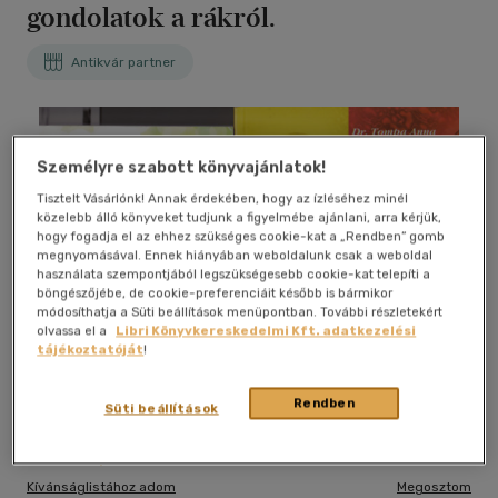
gondolatok a rákról.
Antikvár partner
Személyre szabott könyvajánlatok!
Tisztelt Vásárlónk! Annak érdekében, hogy az ízléséhez minél
közelebb álló könyveket tudjunk a figyelmébe ajánlani, arra kérjük,
hogy fogadja el az ehhez szükséges cookie-kat a „Rendben” gomb
megnyomásával. Ennek hiányában weboldalunk csak a weboldal
használata szempontjából legszükségesebb cookie-kat telepíti a
böngészőjébe, de cookie-preferenciáit később is bármikor
módosíthatja a Süti beállítások menüpontban. További részletekért
olvassa el a
Libri Könyvkereskedelmi Kft. adatkezelési
tájékoztatóját
!
Rendben
Süti beállítások
Kívánságlistához adom
Megosztom