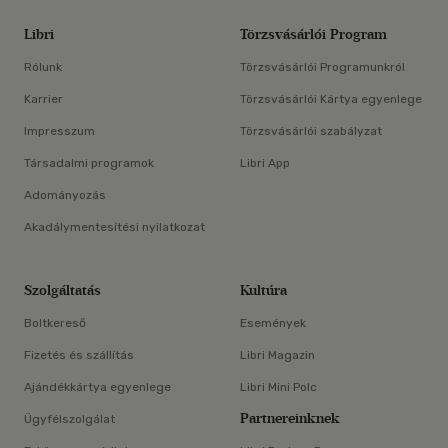
Libri
Törzsvásárlói Program
Rólunk
Törzsvásárlói Programunkról
Karrier
Törzsvásárlói Kártya egyenlege
Impresszum
Törzsvásárlói szabályzat
Társadalmi programok
Libri App
Adományozás
Akadálymentesítési nyilatkozat
Szolgáltatás
Kultúra
Boltkereső
Események
Fizetés és szállítás
Libri Magazin
Ajándékkártya egyenlege
Libri Mini Polc
Partnereinknek
Ügyfélszolgálat