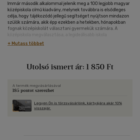
Immár második alkalommal jelenik meg a 100 legjobb magyar
középiskola című kiadvány, melynek továbbra is elsődleges
célja, hogy tájékozódó jellegű segítséget nyújtson mindazon
szülők számára, akik épp ezekben a hetekben, hónapokban
fognak középiskolát választani gyermekük számára. A
középiskola megválasztása, a legideálisabb iskola
megtalálása roppant felelősségteljes döntés, hiszen
+ Mutass többet
gyermekeink elkövetkező négy, hat vagy akár nyolc évét
határozza meg, és a továbbtanulás szempontjából, a majdani
felsőfokú iskolába történő sikeres bejutásban is döntő
Utolsó ismert ár:
1 850 Ft
szerepe van. Természetesen, ahány család, annyiféle
szempont merülhet fel az iskolaválasztáskor. Ez a magazin
egy kalauz, amelyben a szülők olyan szempontokra is
felfigyelhetnek, amely esetleg elkerülte eddig a figyelmüket,
A termék megvásárlásával
185 pontot szerezhet
amikor egyik-másik iskolát szerették volna alaposabban
megismerni.
Legyen Ön is törzsvásárlónk, kártyájára akár 10%
visszajár.
A kiadványunk tartalmazta rangsort a legkörültekintőbben,
pedagógiai értékelési szakemberek bevonásával állítottuk
össze. Az előző számunk összeállításakor szerzett
tapasztalataink, illetve a visszajelzések birtokában számos új
elemmel bővültek mind a rangsorolási szempontjaink, mind