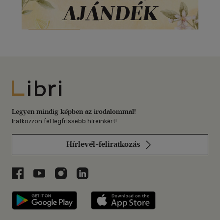
Libri
Legyen mindig képben az irodalommal!
Iratkozzon fel legfrissebb híreinkért!
Hírlevél-feliratkozás
Libri a Facebookon
Libri a Youtube-on
Libri az Instagramon
Libri a LinkedInen
Libri applikáció Szerezd meg: Google P
Libri applikáció 