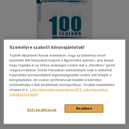
Személyre szabott könyvajánlatok!
Tisztelt Vásárlónk! Annak érdekében, hogy az ízléséhez minél
közelebb álló könyveket tudjunk a figyelmébe ajánlani, arra kérjük,
hogy fogadja el az ehhez szükséges cookie-kat a „Rendben” gomb
megnyomásával. Ennek hiányában weboldalunk csak a weboldal
használata szempontjából legszükségesebb cookie-kat telepíti a
böngészőjébe, de cookie-preferenciáit később is bármikor
módosíthatja a Süti beállítások menüpontban. További részletekért
olvassa el a
Libri Könyvkereskedelmi Kft. adatkezelési
Kívánságlistához adom
Megosztom
tájékoztatóját
!
Rendben
Süti beállítások
Quattrocento Kiadó
|
2012
|
magyar nyelvű
|
puhatáblás,
ragasztókötött
|
144 oldal