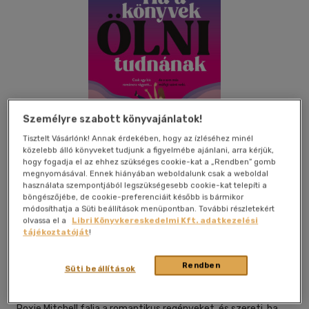
Személyre szabott könyvajánlatok!
Tisztelt Vásárlónk! Annak érdekében, hogy az ízléséhez minél
közelebb álló könyveket tudjunk a figyelmébe ajánlani, arra kérjük,
hogy fogadja el az ehhez szükséges cookie-kat a „Rendben” gomb
megnyomásával. Ennek hiányában weboldalunk csak a weboldal
használata szempontjából legszükségesebb cookie-kat telepíti a
böngészőjébe, de cookie-preferenciáit később is bármikor
módosíthatja a Süti beállítások menüpontban. További részletekért
Kívánságlistához adom
Megosztom
olvassa el a
Libri Könyvkereskedelmi Kft. adatkezelési
tájékoztatóját
!
General Press Kiadó
|
2026
|
magyar nyelvű
|
puhatáblás,
Rendben
Süti beállítások
ragasztókötött
|
351 oldal
Roxie Mitchell falja a romantikus regényeket, és szereti, ha