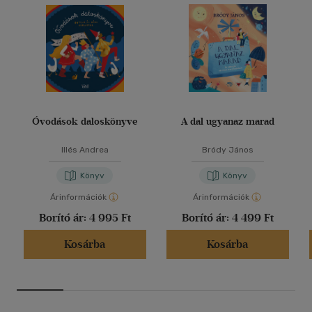
Óvodások daloskönyve
A dal ugyanaz marad
Illés Andrea
Bródy János
Könyv
Könyv
Árinformációk
Árinformációk
Borító ár:
4 995 Ft
Borító ár:
4 499 Ft
Kosárba
Kosárba