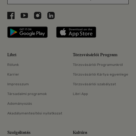
Libri a Facebookon
Libri a Youtube-on
Libri az Instagramon
Libri a LinkedInen
Libri applikáció Szerezd meg: Google P
Libri applikáció 
Libri
Törzsvásárlói Program
Rólunk
Törzsvásárlói Programunkról
Karrier
Törzsvásárlói Kártya egyenlege
Impresszum
Törzsvásárlói szabályzat
Társadalmi programok
Libri App
Adományozás
Akadálymentesítési nyilatkozat
Szolgáltatás
Kultúra