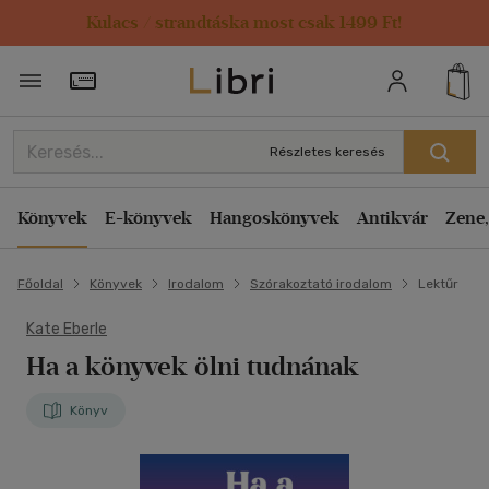
Kulacs / strandtáska most csak 1499 Ft!
Törzsvásárlói Kártya adatai
Részletes keresés
Könyvek
E-könyvek
Hangoskönyvek
Antikvár
Zene,
Főoldal
Könyvek
Irodalom
Szórakoztató irodalom
Lektűr
Kate Eberle
Ha a könyvek ölni tudnának
Könyv