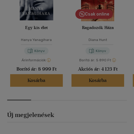
Csak online
Egy kis élet
Ragadozók Háza
Hanya Yanagihara
Diana Hunt
Könyv
Könyv
Árinformációk
Borító ár:
5 890 Ft
Borító ár:
8 999 Ft
Akciós ár:
4 123 Ft
Kosárba
Kosárba
Új megjelenések