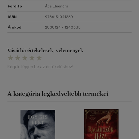
Fordító
Ács Eleonóra
ISBN
9786151041260
Árukód
2808124 / 1240335
Vásárlói értékelések, vélemények
Kérjük, lépjen be az értékeléshez!
A kategória legkedveltebb termékei