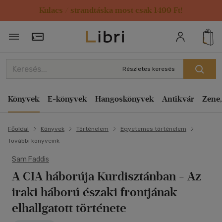
Kulacs / strandtáska most csak 1499 Ft!
Törzsvásárlói Kártya adatai
Részletes keresés
Könyvek
E-könyvek
Hangoskönyvek
Antikvár
Zene,
Főoldal
Könyvek
Történelem
Egyetemes történelem
További könyveink
Sam Faddis
A CIA háborúja Kurdisztánban
- Az
iraki háború északi frontjának
elhallgatott története