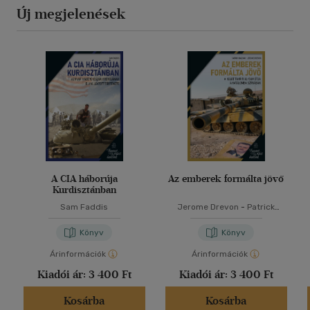
Új megjelenések
A CIA háborúja
Az emberek formálta jövő
Kurdisztánban
Sam Faddis
Jerome Drevon
-
Patrick
Haenni
Könyv
Könyv
Árinformációk
Árinformációk
Kiadói ár:
3 400 Ft
Kiadói ár:
3 400 Ft
Kosárba
Kosárba