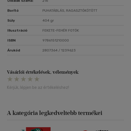
Oldalak száma:
216
Borító
PUHATÁBLÁS, RAGASZTÓKÖTÖTT
Súly
404 gr
Illusztráció
FEKETE-FEHÉR FOTÓK
ISBN
9786151210000
Árukód
2807364 / 1239623
Vásárlói értékelések, vélemények
Kérjük, lépjen be az értékeléshez!
A kategória legkedveltebb termékei