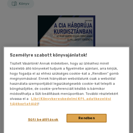
Könyv
Személyre szabott könyvajánlatok!
Tisztelt Vásárlónk! Annak érdekében, hogy az ízléséhez minél
közelebb álló könyveket tudjunk a figyelmébe ajánlani, arra kérjük,
hogy fogadja el az ehhez szükséges cookie-kat a „Rendben” gomb
megnyomásával. Ennek hiányában weboldalunk csak a weboldal
használata szempontjából legszükségesebb cookie-kat telepíti a
böngészőjébe, de cookie-preferenciáit később is bármikor
módosíthatja a Süti beállítások menüpontban. További részletekért
olvassa el a
Libri Könyvkereskedelmi Kft. adatkezelési
tájékoztatóját
!
Kívánságlistához adom
Megosztom
Rendben
Süti beállítások