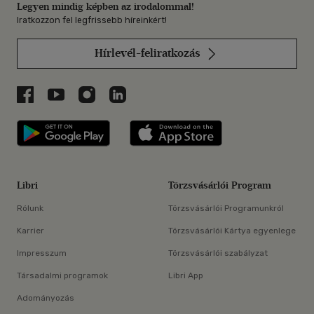
Legyen mindig képben az irodalommal!
Iratkozzon fel legfrissebb híreinkért!
Hírlevél-feliratkozás
Libri a Facebookon
Libri a Youtube-on
Libri az Instagramon
Libri a LinkedInen
Libri applikáció Szerezd meg: Google P
Libri applikáció 
Libri
Törzsvásárlói Program
Rólunk
Törzsvásárlói Programunkról
Karrier
Törzsvásárlói Kártya egyenlege
Impresszum
Törzsvásárlói szabályzat
Társadalmi programok
Libri App
Adományozás