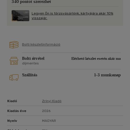
340 pontot szerezhet
Legyen Ön is törzsvásárlónk, kártyájára akár 10%
visszajár.
Bolti készletinformáció
Bolti átvétel
Elérhető készlet esetén akár ma
díjmentes
Szállítás
1-3 munkanap
Kiadó
Zrínyi Kiadó
Kiadás éve
2026
Nyelv
MAGYAR