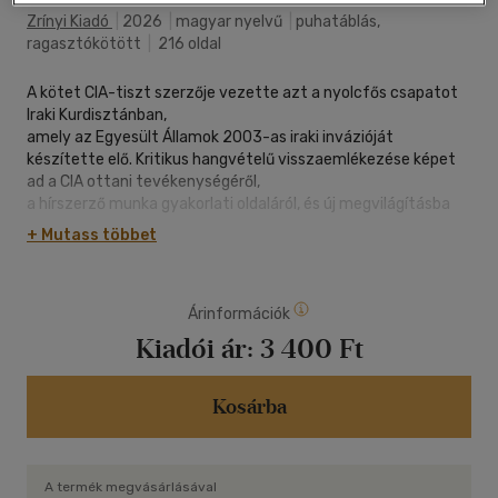
Zrínyi Kiadó
|
2026
|
magyar nyelvű
|
puhatáblás,
ragasztókötött
|
216 oldal
A kötet CIA-tiszt szerzője vezette azt a nyolcfős csapatot
Iraki Kurdisztánban,
amely az Egyesült Államok 2003-as iraki invázióját
készítette elő. Kritikus hangvételű visszaemlékezése képet
ad a CIA ottani tevékenységéről,
a hírszerző munka gyakorlati oldaláról, és új megvilágításba
helyezi az amerikai hírszerzés információit Szaddám
+ Mutass többet
feltételezett tömegpusztítófegyver-programjáról. Bár a
csapat akkori tevékenységének jelentős része máig titkos, a
könyv így is lebilincselő részleteket tár fel.
Árinformációk
Kiadói ár:
3 400 Ft
Kosárba
A termék megvásárlásával