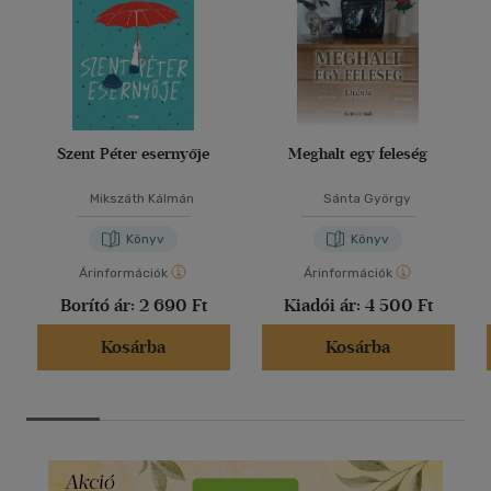
Szent Péter esernyője
Meghalt egy feleség
Mikszáth Kálmán
Sánta György
Könyv
Könyv
Árinformációk
Árinformációk
Borító ár:
2 690 Ft
Kiadói ár:
4 500 Ft
Kosárba
Kosárba