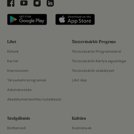
Libri a Facebookon
Libri a Youtube-on
Libri az Instagramon
Libri a LinkedInen
Libri applikáció Szerezd meg: Google P
Libri applikáció 
Libri
Törzsvásárlói Program
Rólunk
Törzsvásárlói Programunkról
Karrier
Törzsvásárlói Kártya egyenlege
Impresszum
Törzsvásárlói szabályzat
Társadalmi programok
Libri App
Adományozás
Akadálymentesítési nyilatkozat
Szolgáltatás
Kultúra
Boltkereső
Események