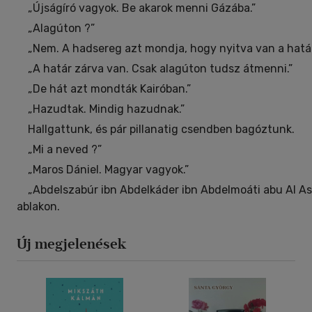
„Újságíró vagyok. Be akarok menni Gázába.”
„Alagúton ?”
„Nem. A hadsereg azt mondja, hogy nyitva van a határ
„A határ zárva van. Csak alagúton tudsz átmenni.”
„De hát azt mondták Kairóban.”
„Hazudtak. Mindig hazudnak.”
Hallgattunk, és pár pillanatig csendben bagóztunk.
„Mi a neved ?”
„Maros Dániel. Magyar vagyok.”
„Abdelszabúr ibn Abdelkáder ibn Abdelmoáti abu Al Asz
ablakon.
Új megjelenések