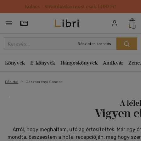
Kulacs / strandtáska most csak 1499 Ft!
Törzsvásárlói Kártya adatai
Részletes keresés
Könyvek
E-könyvek
Hangoskönyvek
Antikvár
Zene,
Főoldal
Jászberényi Sándor
.
A léle
Vigyen el
Arról, hogy meghaltam, utólag értesítettek. Már egy ór
mondta, összeestem a hotel recepcióján, meg hogy szere