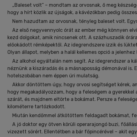
„Baleset volt” – mondtam az orvosnak, ő meg készségg
hogy a hírt közlik az újságok, a kávézókban pedig összes
Nem hazudtam az orvosnak, tényleg baleset volt. Egy
Az első negyvennyolc órát az ember még könnyen elvis
kezd dolgokat, amik nincsenek ott. A százhuszadik órá
előokádott rémképektől. Az idegrendszere izzik és lüktet,
Olyan állapot, melyben a halál kellemes opció a jelenhez 
Az alkohol egyáltalán nem segít. Az idegrendszer a k
néznünk a kiszáradás és a másnaposság démonával is. Ez
hotelszobában nem éppen úri mulatság.
Akkor döntöttem úgy, hogy orvosi segítséget kérek, a
hogy megakadályozzam, hogy a feleségem a gyerekkel a 
szárát, és majdnem eltörte a bokámat. Persze a feleség
kilométerre tartózkodott.
Miután kendőmmel átkötöttem feldagadt bokámat, fel
A jó doktor egy ötven körüli operarajongó buzi, főállás
vizezett sörért. Ellentétben a bár főpincérével – akit e