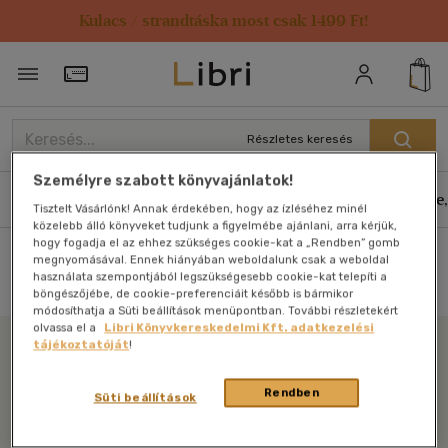
Kulacs / strandtáska most csak 1499 Ft!
Törzsvásárlói Kártya adatai
Részletes keresés
Személyre szabott könyvajánlatok!
Könyvek
E-könyvek
Hangoskönyvek
Antikvár
Zene,
Tisztelt Vásárlónk! Annak érdekében, hogy az ízléséhez minél
közelebb álló könyveket tudjunk a figyelmébe ajánlani, arra kérjük,
hogy fogadja el az ehhez szükséges cookie-kat a „Rendben” gomb
megnyomásával. Ennek hiányában weboldalunk csak a weboldal
Főoldal
Főoldal
Sikerlisták
használata szempontjából legszükségesebb cookie-kat telepíti a
böngészőjébe, de cookie-preferenciáit később is bármikor
módosíthatja a Süti beállítások menüpontban. További részletekért
olvassa el a
Libri Könyvkereskedelmi Kft. adatkezelési
tájékoztatóját
!
Libri
Rendben
Süti beállítások
Legyen mindig képben az irodalommal!
Iratkozzon fel legfrissebb híreinkért!