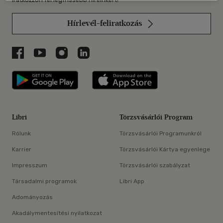
Hírlevél-feliratkozás
Libri a Facebookon
Libri a Youtube-on
Libri az Instagramon
Libri a LinkedInen
Libri applikáció Szerezd meg: Google P
Libri applikáció 
Libri
Törzsvásárlói Program
Rólunk
Törzsvásárlói Programunkról
Karrier
Törzsvásárlói Kártya egyenlege
Impresszum
Törzsvásárlói szabályzat
Társadalmi programok
Libri App
Adományozás
Akadálymentesítési nyilatkozat