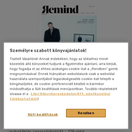
Személyre szabott könyvajánlatok!
Tisztelt Vásárlónk! Annak érdekében, hogy az ízléséhez minél
közelebb álló könyveket tudjunk a figyelmébe ajánlani, arra kérjük,
hogy fogadja el az ehhez szükséges cookie-kat a „Rendben” gomb
megnyomásával. Ennek hiányában weboldalunk csak a weboldal
használata szempontjából legszükségesebb cookie-kat telepíti a
böngészőjébe, de cookie-preferenciáit később is bármikor
módosíthatja a Süti beállítások menüpontban. További részletekért
olvassa el a
Libri Könyvkereskedelmi Kft. adatkezelési
tájékoztatóját
!
Kívánságlistához adom
Megosztom
Rendben
Süti beállítások
Record Hungary Ker.és Szolg.kft
|
2026
|
magyar nyelvű
|
puhatáblás, ragasztókötött
|
178 oldal