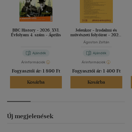
BBC History - 2026. XVI.
Jelenkor - Irodalmi és
Évfolyam 4. szám - Április
művészeti folyóirat - 2026.
július-augusztus
Ágoston Zoltán
Ajándék
Ajándék
Árinformációk
Árinformációk
Fogyasztói ár:
1 890 Ft
Fogyasztói ár:
1 400 Ft
Kosárba
Kosárba
Új megjelenések