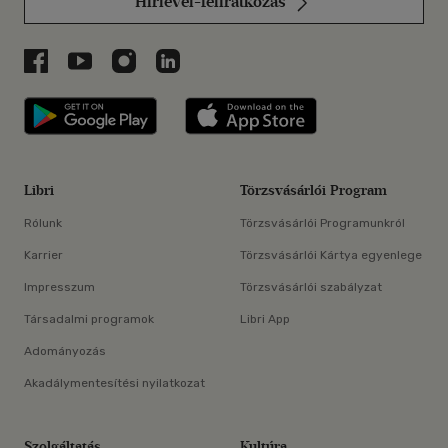
Hírlevél-feliratkozás
Libri a Facebookon
Libri a Youtube-on
Libri az Instagramon
Libri a LinkedInen
Libri applikáció Szerezd meg: Google P
Libri applikáció 
Libri
Törzsvásárlói Program
Rólunk
Törzsvásárlói Programunkról
Karrier
Törzsvásárlói Kártya egyenlege
Impresszum
Törzsvásárlói szabályzat
Társadalmi programok
Libri App
Adományozás
Akadálymentesítési nyilatkozat
Szolgáltatás
Kultúra