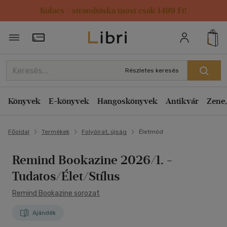
Kulacs / strandtáska most csak 1499 Ft!
Törzsvásárlói Kártya adatai
Részletes keresés
Könyvek
E-könyvek
Hangoskönyvek
Antikvár
Zene,
Főoldal
Termékek
Folyóirat, újság
Életmód
Remind Bookazine 2026/1.
-
Tudatos/Élet/Stílus
Remind Bookazine sorozat
Ajándék