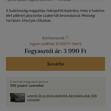
A tudatosság magazinja: hiánypótló kiadvány, mely a tudatos
élet pilléreit járja körbe szakértők bevonásával. Minőségi
tartalom, lifestyle stílusban.
Árinformációk
Ingyen szállítás 15 000 Ft felett
Fogyasztói ár:
3 990 Ft
Kosárba
A termék megvásárlásával
399 pontot szerezhet
Legyen Ön is törzsvásárlónk, kártyájára akár 10%
visszajár.