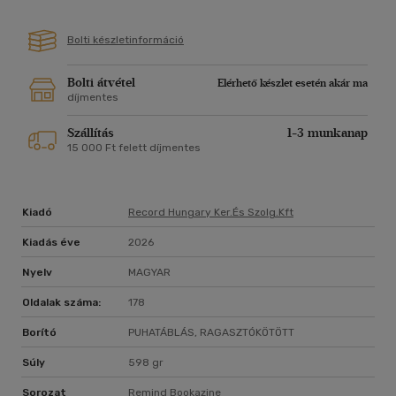
Bolti készletinformáció
Bolti átvétel
Elérhető készlet esetén akár ma
díjmentes
Szállítás
1-3 munkanap
15 000 Ft felett díjmentes
Kiadó
Record Hungary Ker.és Szolg.kft
Kiadás éve
2026
Nyelv
MAGYAR
Oldalak száma:
178
Borító
PUHATÁBLÁS, RAGASZTÓKÖTÖTT
Súly
598 gr
Sorozat
Remind Bookazine