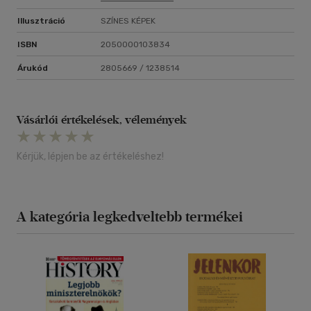
Illusztráció
SZÍNES KÉPEK
ISBN
2050000103834
Árukód
2805669 / 1238514
Vásárlói értékelések, vélemények
Kérjük, lépjen be az értékeléshez!
A kategória legkedveltebb termékei